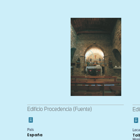
Edificio Procedencia (Fuente)
Edi
País
Loca
España
Tol
Muni