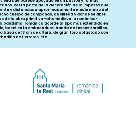
ras ella que parece apoyado en un bastón y formas
ntados. Resta parte de la decoración de la imposta que
pendiente y distanciada aproximadamente medio metro del
echo cuerpo de campanas, de sillería y donde se abre
s de la obra primitiva -altomedieval o románica-
ila bautismal románica acorde al tipo más extendido en
do, bocel en la embocadura, banda de toscos zarcillos,
plia basa de 13 cm de altura, de gran toro aplastado con
badillo de Herreros, etc.