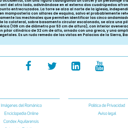
do occidental, con una figura cabalgando un corcel y un personaje t
ndant del otro lado, adivinándose en el externo dos cuadrúpedos afro
o punto entrecruzados. La torre se alza al norte de la iglesia, inde
 en mampostería con sillares de esquina, salvo el probablemente reh
tamente los mechinales que permiten identificar las cinco andamiada
de la colateral, sobre basamento circular escalonado, se alza una p
rica (109 cm de diámetro por 53 cm de altura), con interior avenera
e un pilar cilíndrico de 32 cm de alto, ornado con una greca, y una am
egetales. Es un rudo remedo de las vistas en Palacios de la Sierra, Bar
Imágenes del Románico
Política de Privacidad
Enciclopedia Online
Aviso legal
Condex Aquilarensis