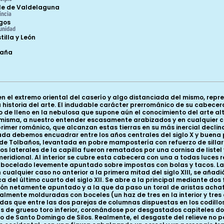
le de Valdelaguna
incia
gos
unidad
tilla y León
paña
n el extremo oriental del caserío y algo distanciada del mismo, rep
 historia del arte. El indudable carácter prerrománico de su cabecer
e lleno en la nebulosa que supone aún el conocimiento del arte alt
a misma, a nuestro entender escasamente arabizados y en cualquier 
rimer románico, que alcanzan estas tierras en su más inercial declina
da debemos encuadrar entre los años centrales del siglo X y buena p
 de Tolbaños, levantada en pobre mampostería con refuerzo de sillare
os laterales de la capilla fueron rematados por una cornisa de liste
meridional. Al interior se cubre esta cabecera con una a todas luc
abocelado levemente apuntado sobre impostas con bolas y tacos. La 
alquier caso no anterior a la primera mitad del siglo XIII, se añadi
del último cuarto del siglo XII. Se abre a la principal mediante do
ón netamente apuntado y a la que da paso un toral de aristas ach
mente molduradas con boceles (un haz de tres en la interior y tres 
as que entre las dos parejas de columnas dispuestas en los codillo
de grueso toro inferior, coronándose por desgastados capiteles don
o de Santo Domingo de Silos. Realmente, el desgaste del relieve no pe