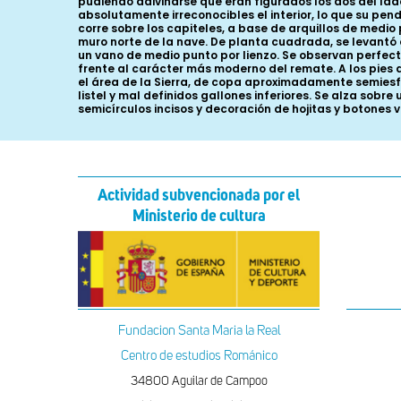
pudiendo adivinarse que eran figurados los dos del la
absolutamente irreconocibles el interior, lo que su pe
corre sobre los capiteles, a base de arquillos de medi
muro norte de la nave. De planta cuadrada, se levantó
un vano de medio punto por lienzo. Se observan perfec
frente al carácter más moderno del remate. A los pies 
el área de la Sierra, de copa aproximadamente semiesfé
listel y mal definidos gallones inferiores. Se alza sobr
semicírculos incisos y decoración de hojitas y botones v
Actividad subvencionada por el
Ministerio de cultura
Fundacion Santa Maria la Real
Centro de estudios Románico
34800 Aguilar de Campoo