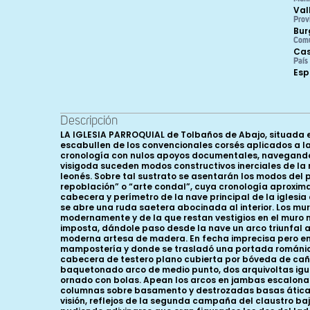
Val
Prov
Bur
Com
Cas
País
Es
Descripción
LA IGLESIA PARROQUIAL de Tolbaños de Abajo, situada e
escabullen de los convencionales corsés aplicados a la
cronología con nulos apoyos documentales, navegando d
visigoda suceden modos constructivos inerciales de l
leonés. Sobre tal sustrato se asentarán los modos del p
repoblación” o “arte condal”, cuya cronología aproxima
cabecera y perímetro de la nave principal de la iglesia
se abre una ruda saetera abocinada al interior. Los mur
modernamente y de la que restan vestigios en el muro 
imposta, dándole paso desde la nave un arco triunfal 
moderna artesa de madera. En fecha imprecisa pero en cu
mampostería y donde se trasladó una portada románica 
cabecera de testero plano cubierta por bóveda de cañ
baquetonado arco de medio punto, dos arquivoltas igual
ornado con bolas. Apean los arcos en jambas escalonad
columnas sobre basamento y destrozadas basas áticas 
visión, reflejos de la segunda campaña del claustro baj