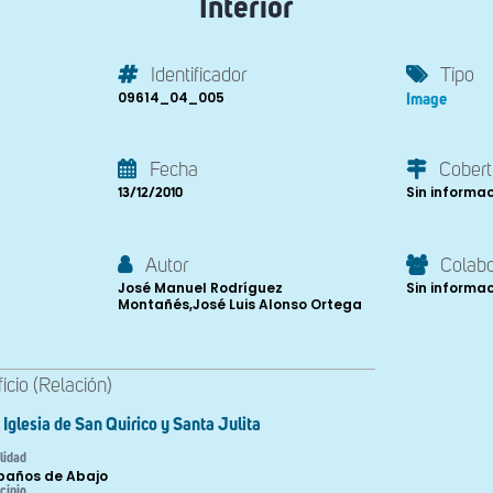
Interior
Identificador
Tipo
09614_04_005
Image
Fecha
Cobert
Sin informa
13/12/2010
Autor
Colab
José Manuel Rodríguez
Sin informa
Montañés,José Luis Alonso Ortega
ficio (Relación)
Iglesia de San Quirico y Santa Julita
lidad
baños de Abajo
cipio