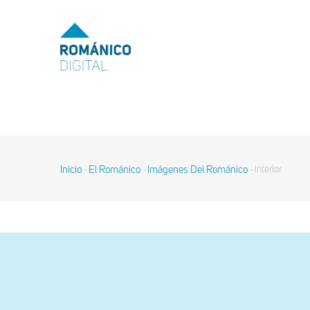
Pasar
al
MENU
TOP
contenido
principal
MAIN
NAVIGATION
Inicio
El Románico
Imágenes Del Románico
Interior
-
-
-
Sobrescribir
enlaces
de
ayuda
a
la
navegación