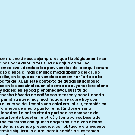
resenta uno de esos ejemplares que tipológicamente se
a nos pone ante la tesitura de adjudicarle una
omedieval, donde a las pervivencias de la arquitectura
caso ajenos al más definido mozarabismo del grupo
ción, en lo que se ha venido a denominar “arte de la
arte del XI. En este contexto de dudas situamos la
s en los esquinales, en el centro de cuyo testero plano
l y nacela en época plenomedieval, sustituida
es rehecha bóveda de cañón sobre tosca y achaflanada
primitiva nave, muy modificada, se cubre hoy con
ó al cuerpo del templo una colateral al sur, también en
s formeros de medio punto, rematándose en una
aflanadas. La antes citada portada se compone de
cuartos de bocel en la otra) y tornapolvos biselado
s se muestran con grueso baquetón. Se alzan dichas
de han querido precisarse, con obtusa o clarividente
rmite siquiera la clara identificación de los temas,