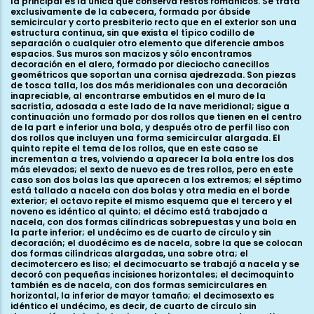
la principal es la única que conserva restos románicos. Se trata
exclusivamente de la cabecera, formada por ábside
semicircular y corto presbiterio recto que en el exterior son una
estructura continua, sin que exista el típico codillo de
separación o cualquier otro elemento que diferencie ambos
espacios. Sus muros son macizos y sólo encontramos
decoración en el alero, formado por dieciocho canecillos
geométricos que soportan una cornisa ajedrezada. Son piezas
de tosca talla, los dos más meridionales con una decoración
inapreciable, al encontrarse embutidos en el muro de la
sacristía, adosada a este lado de la nave meridional; sigue a
continuación uno formado por dos rollos que tienen en el centro
de la part e inferior una bola, y después otro de perfil liso con
dos rollos que incluyen una forma semicircular alargada. El
quinto repite el tema de los rollos, que en este caso se
incrementan a tres, volviendo a aparecer la bola entre los dos
más elevados; el sexto de nuevo es de tres rollos, pero en este
caso son dos bolas las que aparecen a los extremos; el séptimo
está tallado a nacela con dos bolas y otra media en el borde
exterior; el octavo repite el mismo esquema que el tercero y el
noveno es idéntico al quinto; el décimo está trabajado a
nacela, con dos formas cilíndricas sobrepuestas y una bola en
la parte inferior; el undécimo es de cuarto de círculo y sin
decoración; el duodécimo es de nacela, sobre la que se colocan
dos formas cilíndricas alargadas, una sobre otra; el
decimotercero es liso; el decimocuarto se trabajó a nacela y se
decoró con pequeñas incisiones horizontales; el decimoquinto
también es de nacela, con dos formas semicirculares en
horizontal, la inferior de mayor tamaño; el decimosexto es
idéntico el undécimo, es decir, de cuarto de círculo sin