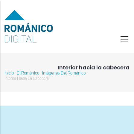
Pasar
al
contenido
principal
Interior hacia la cabecera
Inicio
El Románico
Imágenes Del Románico
-
-
-
Sobrescribir
Interior Hacia La Cabecera
enlaces
de
ayuda
a
la
navegación