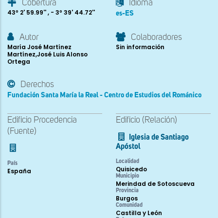
Cobertura
Idioma
43º 2' 59.99'' , - 3º 39' 44.72''
es-ES
Autor
Colaboradores
María José Martínez
Sin información
Martínez,José Luis Alonso
Ortega
Derechos
Fundación Santa María la Real - Centro de Estudios del Románico
Edificio Procedencia
Edificio (Relación)
(Fuente)
Iglesia de Santiago
Apóstol
Localidad
País
Quisicedo
España
Municipio
Merindad de Sotoscueva
Provincia
Burgos
Comunidad
Castilla y León