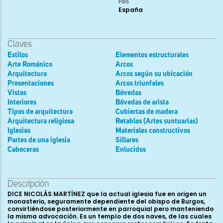
País
España
Claves
Estilos
Elementos estructurales
Arte Románico
Arcos
Arquitectura
Arcos según su ubicación
Presentaciones
Arcos triunfales
Vistas
Bóvedas
Interiores
Bóvedas de arista
Tipos de arquitectura
Cubiertas de madera
Arquitectura religiosa
Retablos (Artes suntuarias)
Iglesias
Materiales constructivos
Partes de una iglesia
Sillares
Cabeceras
Enlucidos
Descripción
DICE NICOLÁS MARTÍNEZ que la actual iglesia fue en origen un
monasterio, seguramente dependiente del obispo de Burgos,
convirtiéndose posteriormente en parroquial pero manteniendo
la misma advocación. Es un templo de dos naves, de las cuales