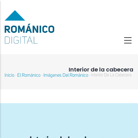
Pasar
al
contenido
principal
Interior de la cabecera
Inicio
El Románico
Imágenes Del Románico
Interior De La Cabecera
-
-
-
Sobrescribir
enlaces
de
ayuda
a
la
navegación