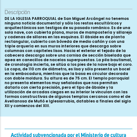
Descripción
DE LA IGLESIA PARROQUIAL de San Miguel Arcángel no tenemos
ninguna noticia documental y sólo los restos escultóricos y
arquitectónicos son testigos de su pasado románico. Es de una
sola nave, con cubierta plana, muros de mampostería y sillarejo
y cadenas de sillares en las esquinas. El ábside es de planta
rectangular, cubierto con bóveda de medio cañón y con una
triple arquería en sus muros interiores que descarga sobre
columnas con capiteles lisos. Hacia el exterior el tejado de la
cabecera descarga sobre una cornisa de sección biselada que
apea en canecillos de nacelas superpuestas. La pila bautismal,
de cronología incierta, se sitúa a los pies de la nave bajo el coro.
La copa, de 110 cm de diámetro, es lisa y sólo presenta un bocel
en la embocadura, mientras que la basa es circular decorada
con doble moldura. Su altura es de 75 cm. El templo parroquial
no presenta elementos muy señalados que nos permitan
datarlo con cierta precisión, pero el tipo de ábside y la
utilización de arcadas ciegas en su interior le vinculan con las
formas constructivas de algunos templos cercanos como el de
Avellanosa de Muñó e Iglesiarrubia, datables a finales del siglo
XII y comienzos del XIII.
Actividad subvencionada por el Ministerio de cultura