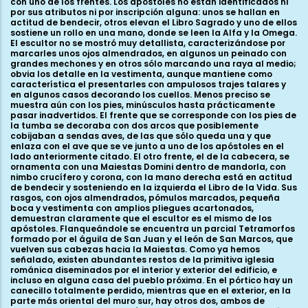
con uno de los frentes. Los apóstoles no están identificados ni
por sus atributos ni por inscripción alguna: unos se hallan en
actitud de bendecir, otros elevan el Libro Sagrado y uno de ellos
sostiene un rollo en una mano, donde se leen la Alfa y la Omega.
El escultor no se mostró muy detallista, caracterizándose por
marcarles unos ojos almendrados, en algunos un peinado con
grandes mechones y en otros sólo marcando una raya al medio;
obvia los detalle en la vestimenta, aunque mantiene como
característica el presentarles con ampulosos trajes talares y
en algunos casos decorando los cuellos. Menos preciso se
muestra aún con los pies, minúsculos hasta prácticamente
pasar inadvertidos. El frente que se corresponde con los pies de
la tumba se decoraba con dos arcos que posiblemente
cobijaban a sendas aves, de las que sólo queda una y que
enlaza con el ave que se ve junto a uno de los apóstoles en el
lado anteriormente citado. El otro frente, el de la cabecera, se
ornamenta con una Maiestas Domini dentro de mandorla, con
nimbo crucífero y corona, con la mano derecha está en actitud
de bendecir y sosteniendo en la izquierda el Libro de la Vida. Sus
rasgos, con ojos almendrados, pómulos marcados, pequeña
boca y vestimenta con amplios pliegues acartonados,
demuestran claramente que el escultor es el mismo de los
apóstoles. Flanqueándole se encuentra un parcial Tetramorfos
formado por el águila de San Juan y el león de San Marcos, que
vuelven sus cabezas hacia la Maiestas. Como ya hemos
señalado, existen abundantes restos de la primitiva iglesia
románica diseminados por el interior y exterior del edificio, e
incluso en alguna casa del pueblo próxima. En el pórtico hay un
canecillo totalmente perdido, mientras que en el exterior, en la
parte más oriental del muro sur, hay otros dos, ambos de