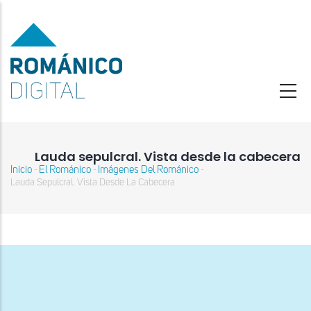
Pasar
al
contenido
principal
Lauda sepulcral. Vista desde la cabecera
Inicio
El Románico
Imágenes Del Románico
-
-
-
Sobrescribir
Lauda Sepulcral. Vista Desde La Cabecera
enlaces
de
ayuda
a
la
navegación