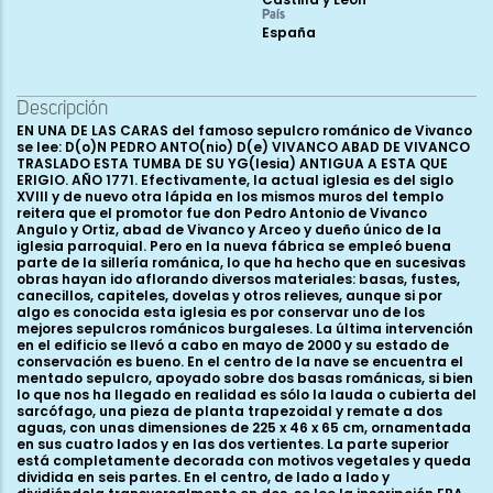
País
España
Descripción
EN UNA DE LAS CARAS del famoso sepulcro románico de Vivanco
se lee: D(o)N PEDRO ANTO(nio) D(e) VIVANCO ABAD DE VIVANCO
TRASLADO ESTA TUMBA DE SU YG(lesia) ANTIGUA A ESTA QUE
ERIGIO. AÑO 1771. Efectivamente, la actual iglesia es del siglo
XVIII y de nuevo otra lápida en los mismos muros del templo
reitera que el promotor fue don Pedro Antonio de Vivanco
Angulo y Ortiz, abad de Vivanco y Arceo y dueño único de la
iglesia parroquial. Pero en la nueva fábrica se empleó buena
parte de la sillería románica, lo que ha hecho que en sucesivas
obras hayan ido aflorando diversos materiales: basas, fustes,
canecillos, capiteles, dovelas y otros relieves, aunque si por
algo es conocida esta iglesia es por conservar uno de los
mejores sepulcros románicos burgaleses. La última intervención
en el edificio se llevó a cabo en mayo de 2000 y su estado de
conservación es bueno. En el centro de la nave se encuentra el
mentado sepulcro, apoyado sobre dos basas románicas, si bien
lo que nos ha llegado en realidad es sólo la lauda o cubierta del
sarcófago, una pieza de planta trapezoidal y remate a dos
aguas, con unas dimensiones de 225 x 46 x 65 cm, ornamentada
en sus cuatro lados y en las dos vertientes. La parte superior
está completamente decorada con motivos vegetales y queda
dividida en seis partes. En el centro, de lado a lado y