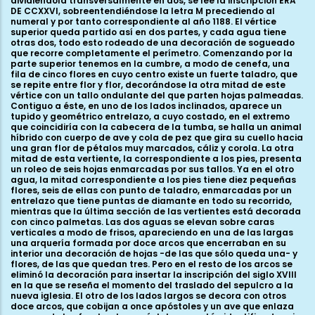
dividiéndola transversalmente en dos, se lee la inscripción ERA
DE CCXXVI, sobreentendiéndose la letra M precediendo al
numeral y por tanto correspondiente al año 1188. El vértice
superior queda partido así en dos partes, y cada agua tiene
otras dos, todo esto rodeado de una decoración de sogueado
que recorre completamente el perímetro. Comenzando por la
parte superior tenemos en la cumbre, a modo de cenefa, una
fila de cinco flores en cuyo centro existe un fuerte taladro, que
se repite entre flor y flor, decorándose la otra mitad de este
vértice con un tallo ondulante del que parten hojas palmeadas.
Contiguo a éste, en uno de los lados inclinados, aparece un
tupido y geométrico entrelazo, a cuyo costado, en el extremo
que coincidiría con la cabecera de la tumba, se halla un animal
híbrido con cuerpo de ave y cola de pez que gira su cuello hacia
una gran flor de pétalos muy marcados, cáliz y corola. La otra
mitad de esta vertiente, la correspondiente a los pies, presenta
un roleo de seis hojas enmarcadas por sus tallos. Ya en el otro
agua, la mitad correspondiente a los pies tiene diez pequeñas
flores, seis de ellas con punto de taladro, enmarcadas por un
entrelazo que tiene puntas de diamante en todo su recorrido,
mientras que la última sección de las vertientes está decorada
con cinco palmetas. Las dos aguas se elevan sobre caras
verticales a modo de frisos, apareciendo en una de las largas
una arquería formada por doce arcos que encerraban en su
interior una decoración de hojas -de las que sólo queda una- y
flores, de las que quedan tres. Pero en el resto de los arcos se
eliminó la decoración para insertar la inscripción del siglo XVIII
en la que se reseña el momento del traslado del sepulcro a la
nueva iglesia. El otro de los lados largos se decora con otros
doce arcos, que cobijan a once apóstoles y un ave que enlaza