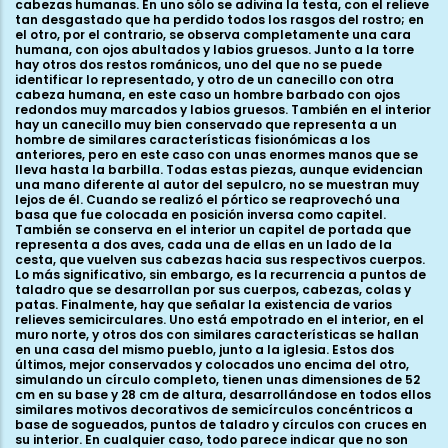
cabezas humanas. En uno sólo se adivina la testa, con el relieve
tan desgastado que ha perdido todos los rasgos del rostro; en
el otro, por el contrario, se observa completamente una cara
humana, con ojos abultados y labios gruesos. Junto a la torre
hay otros dos restos románicos, uno del que no se puede
identificar lo representado, y otro de un canecillo con otra
cabeza humana, en este caso un hombre barbado con ojos
redondos muy marcados y labios gruesos. También en el interior
hay un canecillo muy bien conservado que representa a un
hombre de similares características fisionómicas a los
anteriores, pero en este caso con unas enormes manos que se
lleva hasta la barbilla. Todas estas piezas, aunque evidencian
una mano diferente al autor del sepulcro, no se muestran muy
lejos de él. Cuando se realizó el pórtico se reaprovechó una
basa que fue colocada en posición inversa como capitel.
También se conserva en el interior un capitel de portada que
representa a dos aves, cada una de ellas en un lado de la
cesta, que vuelven sus cabezas hacia sus respectivos cuerpos.
Lo más significativo, sin embargo, es la recurrencia a puntos de
taladro que se desarrollan por sus cuerpos, cabezas, colas y
patas. Finalmente, hay que señalar la existencia de varios
relieves semicirculares. Uno está empotrado en el interior, en el
muro norte, y otros dos con similares características se hallan
en una casa del mismo pueblo, junto a la iglesia. Estos dos
últimos, mejor conservados y colocados uno encima del otro,
simulando un círculo completo, tienen unas dimensiones de 52
cm en su base y 28 cm de altura, desarrollándose en todos ellos
similares motivos decorativos de semicírculos concéntricos a
base de sogueados, puntos de taladro y círculos con cruces en
su interior. En cualquier caso, todo parece indicar que no son