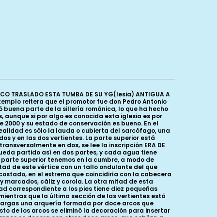
ANCO TRASLADO ESTA TUMBA DE SU YG(lesia) ANTIGUA A
l templo reitera que el promotor fue don Pedro Antonio
ó buena parte de la sillería románica, lo que ha hecho
s, aunque si por algo es conocida esta iglesia es por
de 2000 y su estado de conservación es bueno. En el
alidad es sólo la lauda o cubierta del sarcófago, una
s y en las dos vertientes. La parte superior está
ransversalmente en dos, se lee la inscripción ERA DE
queda partido así en dos partes, y cada agua tiene
parte superior tenemos en la cumbre, a modo de
mitad de este vértice con un tallo ondulante del que
costado, en el extremo que coincidiría con la cabecera
y marcados, cáliz y corola. La otra mitad de esta
itad correspondiente a los pies tiene diez pequeñas
mientras que la última sección de las vertientes está
 largas una arquería formada por doce arcos que
sto de los arcos se eliminó la decoración para insertar