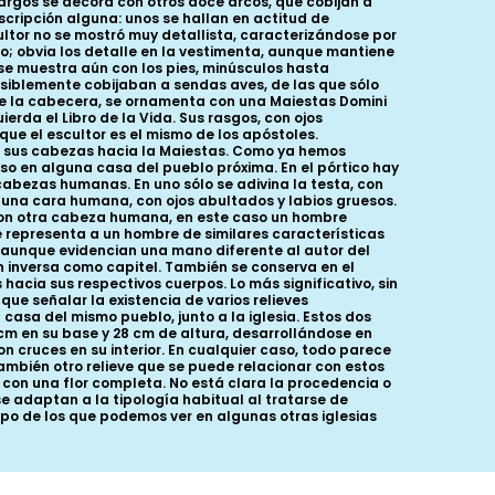
s largos se decora con otros doce arcos, que cobijan a
nscripción alguna: unos se hallan en actitud de
cultor no se mostró muy detallista, caracterizándose por
; obvia los detalle en la vestimenta, aunque mantiene
se muestra aún con los pies, minúsculos hasta
siblemente cobijaban a sendas aves, de las que sólo
l de la cabecera, se ornamenta con una Maiestas Domini
rda el Libro de la Vida. Sus rasgos, con ojos
 el escultor es el mismo de los apóstoles.
en sus cabezas hacia la Maiestas. Como ya hemos
luso en alguna casa del pueblo próxima. En el pórtico hay
 cabezas humanas. En uno sólo se adivina la testa, con
e una cara humana, con ojos abultados y labios gruesos.
o con otra cabeza humana, en este caso un hombre
 representa a un hombre de similares características
, aunque evidencian una mano diferente al autor del
n inversa como capitel. También se conserva en el
hacia sus respectivos cuerpos. Lo más significativo, sin
ue señalar la existencia de varios relieves
 casa del mismo pueblo, junto a la iglesia. Estos dos
cm en su base y 28 cm de altura, desarrollándose en
n cruces en su interior. En cualquier caso, todo parece
ambién otro relieve que se puede relacionar con estos
, con una flor completa. No está clara la procedencia o
se adaptan a la tipología habitual al tratarse de
tipo de los que podemos ver en algunas otras iglesias