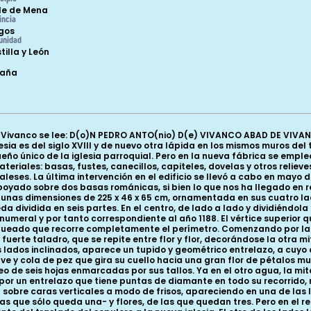
le de Mena
incia
gos
unidad
tilla y León
paña
 Vivanco se lee: D(o)N PEDRO ANTO(nio) D(e) VIVANCO ABAD DE VIV
esia es del siglo XVIII y de nuevo otra lápida en los mismos muros de
eño único de la iglesia parroquial. Pero en la nueva fábrica se emple
riales: basas, fustes, canecillos, capiteles, dovelas y otros relieve
eses. La última intervención en el edificio se llevó a cabo en mayo 
oyado sobre dos basas románicas, si bien lo que nos ha llegado en re
unas dimensiones de 225 x 46 x 65 cm, ornamentada en sus cuatro lado
ividida en seis partes. En el centro, de lado a lado y dividiéndola t
umeral y por tanto correspondiente al año 1188. El vértice superior 
gueado que recorre completamente el perímetro. Comenzando por la 
n fuerte taladro, que se repite entre flor y flor, decorándose la otra 
 lados inclinados, aparece un tupido y geométrico entrelazo, a cuyo 
ve y cola de pez que gira su cuello hacia una gran flor de pétalos mu
leo de seis hojas enmarcadas por sus tallos. Ya en el otro agua, la m
por un entrelazo que tiene puntas de diamante en todo su recorrido, 
sobre caras verticales a modo de frisos, apareciendo en una de las
s que sólo queda una- y flores, de las que quedan tres. Pero en el re