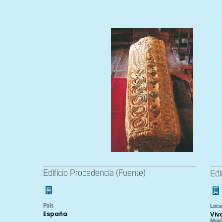
Edificio Procedencia (Fuente)
Edi
País
Loca
España
Viv
Muni