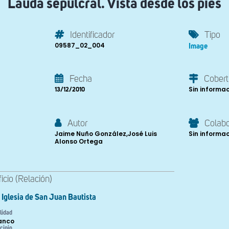
Lauda sepulcral. Vista desde los pies
Identificador
Tipo
09587_02_004
Image
Fecha
Cobert
Sin informa
13/12/2010
Autor
Colab
Jaime Nuño González,José Luis
Sin informa
Alonso Ortega
ficio (Relación)
Iglesia de San Juan Bautista
lidad
anco
cipio