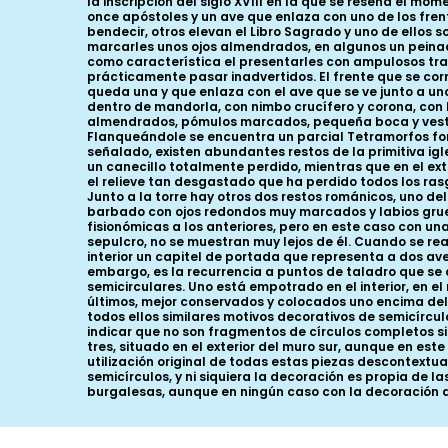
la inscripción del siglo XVIII en la que se reseña el mom
once apóstoles y un ave que enlaza con uno de los frente
bendecir, otros elevan el Libro Sagrado y uno de ellos 
marcarles unos ojos almendrados, en algunos un peina
como característica el presentarles con ampulosos traj
prácticamente pasar inadvertidos. El frente que se co
queda una y que enlaza con el ave que se ve junto a uno
dentro de mandorla, con nimbo crucífero y corona, con l
almendrados, pómulos marcados, pequeña boca y vesti
Flanqueándole se encuentra un parcial Tetramorfos for
señalado, existen abundantes restos de la primitiva igle
un canecillo totalmente perdido, mientras que en el ext
el relieve tan desgastado que ha perdido todos los rasg
Junto a la torre hay otros dos restos románicos, uno d
barbado con ojos redondos muy marcados y labios grues
fisionómicas a los anteriores, pero en este caso con u
sepulcro, no se muestran muy lejos de él. Cuando se re
interior un capitel de portada que representa a dos ave
embargo, es la recurrencia a puntos de taladro que se d
semicirculares. Uno está empotrado en el interior, en el
últimos, mejor conservados y colocados uno encima del 
todos ellos similares motivos decorativos de semicírcul
indicar que no son fragmentos de círculos completos si
tres, situado en el exterior del muro sur, aunque en es
utilización original de todas estas piezas descontextua
semicírculos, y ni siquiera la decoración es propia de 
burgalesas, aunque en ningún caso con la decoración 