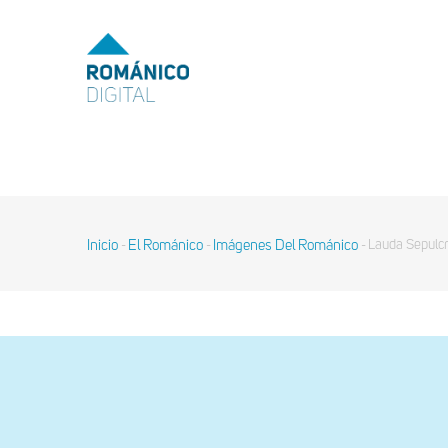
Pasar
al
MENU
TOP
contenido
principal
MAIN
NAVIGATION
Inicio
El Románico
Imágenes Del Románico
Lauda Sepulcr
-
-
-
Sobrescribir
enlaces
de
ayuda
a
la
navegación