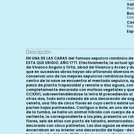
Val
Prov
Bur
Com
Cas
País
Es
Descripción
EN UNA DE LAS CARAS del famoso sepulcro románico de
ESTA QUE ERIGIO. AÑO 1771. Efectivamente, la actual igl
de Vivanco Angulo y Ortiz, abad de Vivanco y Arceo y du
que en sucesivas obras hayan ido aflorando diversos mate
conservar uno de los mejores sepulcros románicos burgal
centro de la nave se encuentra el mentado sepulcro, ap
pieza de planta trapezoidal y remate a dos aguas, con 
completamente decorada con motivos vegetales y queda d
CCXXVI, sobreentendiéndose la letra M precediendo al n
otras dos, todo esto rodeado de una decoración de so
cenefa, una fila de cinco flores en cuyo centro existe u
parten hojas palmeadas. Contiguo a éste, en uno de los
de la tumba, se halla un animal híbrido con cuerpo de a
vertiente, la correspondiente a los pies, presenta un ro
flores, seis de ellas con punto de taladro, enmarcadas 
decorada con cinco palmetas. Las dos aguas se elevan 
encerraban en su interior una decoración de hojas -de la