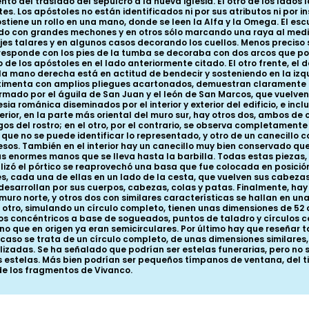
ento del traslado del sepulcro a la nueva iglesia. El otro de los lado
s. Los apóstoles no están identificados ni por sus atributos ni por i
sostiene un rollo en una mano, donde se leen la Alfa y la Omega. El es
do con grandes mechones y en otros sólo marcando una raya al medio
es talares y en algunos casos decorando los cuellos. Menos preciso 
rresponde con los pies de la tumba se decoraba con dos arcos que po
 de los apóstoles en el lado anteriormente citado. El otro frente, e
a mano derecha está en actitud de bendecir y sosteniendo en la izquie
menta con amplios pliegues acartonados, demuestran claramente que
mado por el águila de San Juan y el león de San Marcos, que vuelv
sia románica diseminados por el interior y exterior del edificio, e inc
erior, en la parte más oriental del muro sur, hay otros dos, ambos de
os del rostro; en el otro, por el contrario, se observa completament
el que no se puede identificar lo representado, y otro de un canecill
os. También en el interior hay un canecillo muy bien conservado que
nas enormes manos que se lleva hasta la barbilla. Todas estas piezas
alizó el pórtico se reaprovechó una basa que fue colocada en posició
s, cada una de ellas en un lado de la cesta, que vuelven sus cabezas 
esarrollan por sus cuerpos, cabezas, colas y patas. Finalmente, hay q
 muro norte, y otros dos con similares características se hallan en una
otro, simulando un círculo completo, tienen unas dimensiones de 52 
os concéntricos a base de sogueados, puntos de taladro y círculos co
no que en origen ya eran semicirculares. Por último hay que reseñar t
te caso se trata de un círculo completo, de unas dimensiones similares
lizadas. Se ha señalado que podrían ser estelas funerarias, pero no 
las estelas. Más bien podrían ser pequeños tímpanos de ventana, del 
de los fragmentos de Vivanco.