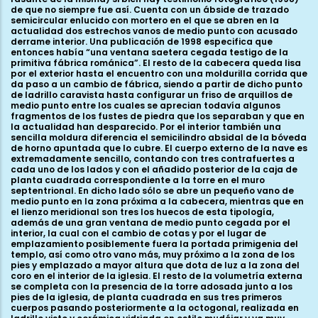
de que no siempre fue así. Cuenta con un ábside de trazado
semicircular enlucido con mortero en el que se abren en la
actualidad dos estrechos vanos de medio punto con acusado
derrame interior. Una publicación de 1998 especifica que
entonces había “una ventana saetera cegada testigo de la
primitiva fábrica románica”. El resto de la cabecera queda lisa
por el exterior hasta el encuentro con una moldurilla corrida que
da paso a un cambio de fábrica, siendo a partir de dicho punto
de ladrillo caravista hasta configurar un friso de arquillos de
medio punto entre los cuales se aprecian todavía algunos
fragmentos de los fustes de piedra que los separaban y que en
la actualidad han desparecido. Por el interior también una
sencilla moldura diferencia el semicilindro absidal de la bóveda
de horno apuntada que lo cubre. El cuerpo externo de la nave es
extremadamente sencillo, contando con tres contrafuertes a
cada uno de los lados y con el añadido posterior de la caja de
planta cuadrada correspondiente a la torre en el muro
septentrional. En dicho lado sólo se abre un pequeño vano de
medio punto en la zona próxima a la cabecera, mientras que en
el lienzo meridional son tres los huecos de esta tipología,
además de una gran ventana de medio punto cegada por el
interior, la cual con el cambio de cotas y por el lugar de
emplazamiento posiblemente fuera la portada primigenia del
templo, así como otro vano más, muy próximo a la zona de los
pies y emplazado a mayor altura que dota de luz a la zona del
coro en el interior de la iglesia. El resto de la volumetría externa
se completa con la presencia de la torre adosada junto a los
pies de la iglesia, de planta cuadrada en sus tres primeros
cuerpos pasando posteriormente a la octogonal, realizada en