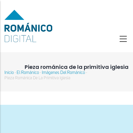
Pasar
al
contenido
principal
Pieza románica de la primitiva iglesia
Inicio
El Románico
Imágenes Del Románico
-
-
-
Sobrescribir
Pieza Románica De La Primitiva Iglesia
enlaces
de
ayuda
a
la
navegación