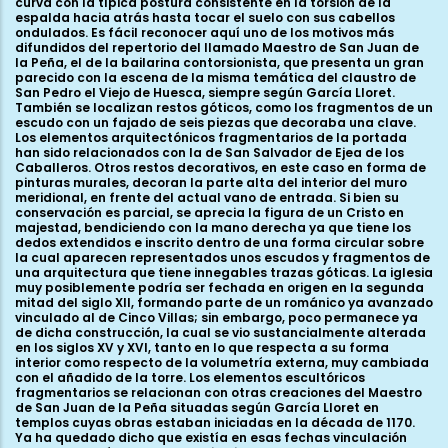
curva con la típica postura consistente en la torsión de la
espalda hacia atrás hasta tocar el suelo con sus cabellos
ondulados. Es fácil reconocer aquí uno de los motivos más
difundidos del repertorio del llamado Maestro de San Juan de
la Peña, el de la bailarina contorsionista, que presenta un gran
parecido con la escena de la misma temática del claustro de
San Pedro el Viejo de Huesca, siempre según García Lloret.
También se localizan restos góticos, como los fragmentos de un
escudo con un fajado de seis piezas que decoraba una clave.
Los elementos arquitectónicos fragmentarios de la portada
han sido relacionados con la de San Salvador de Ejea de los
Caballeros. Otros restos decorativos, en este caso en forma de
pinturas murales, decoran la parte alta del interior del muro
meridional, en frente del actual vano de entrada. Si bien su
conservación es parcial, se aprecia la figura de un Cristo en
majestad, bendiciendo con la mano derecha ya que tiene los
dedos extendidos e inscrito dentro de una forma circular sobre
la cual aparecen representados unos escudos y fragmentos de
una arquitectura que tiene innegables trazas góticas. La iglesia
muy posiblemente podría ser fechada en origen en la segunda
mitad del siglo XII, formando parte de un románico ya avanzado
vinculado al de Cinco Villas; sin embargo, poco permanece ya
de dicha construcción, la cual se vio sustancialmente alterada
en los siglos XV y XVI, tanto en lo que respecta a su forma
interior como respecto de la volumetría externa, muy cambiada
con el añadido de la torre. Los elementos escultóricos
fragmentarios se relacionan con otras creaciones del Maestro
de San Juan de la Peña situadas según García Lloret en
templos cuyas obras estaban iniciadas en la década de 1170.
Ya ha quedado dicho que existía en esas fechas vinculación