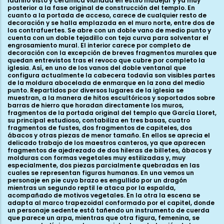
ladrillo visto y cerámica vidriada en estilo mudéjar y ya muy
posterior a la fase original de construcción del templo. En
cuanto a la portada de acceso, carece de cualquier resto de
decoración y se halla emplazada en el muro norte, entre dos de
los contrafuertes. Se abre con un doble vano de medio punto y
cuenta con un doble tejadillo con teja curva para solventar el
engrosamiento mural. El interior carece por completo de
decoración con la excepción de breves fragmentos murales que
quedan entrevistos tras el revoco que cubre por completo la
iglesia. Así, en uno de los vanos del doble ventanal que
configura actualmente la cabecera todavía son visibles partes
de la moldura abocelada de enmarque en la zona del medio
punto. Repartidos por diversos lugares de la iglesia se
muestran, a la manera de hitos escultóricos y soportados sobre
barras de hierro que horadan directamente los muros,
fragmentos de la portada original del templo que García Lloret,
su principal estudioso, contabiliza en tres basas, cuatro
fragmentos de fustes, dos fragmentos de capiteles, dos
ábacos y otras piezas de menor tamaño. En ellos se aprecia el
delicado trabajo de los maestros canteros, ya que aparecen
fragmentos de ajedrezado de dos hileras de billetes, ábacos y
molduras con formas vegetales muy estilizadas y, muy
especialmente, dos piezas parcialmente quebradas en las
cuales se representan figuras humanas. En una vemos un
personaje en pie cuyo brazo es engullido por un dragón
mientras un segundo reptil le ataca por la espalda,
acompañado de motivos vegetales. En la otra la escena se
adapta al marco trapezoidal conformado por el capitel, donde
un personaje sedente está tañendo un instrumento de cuerda
que parece un arpa, mientras que otra figura, femenina, se