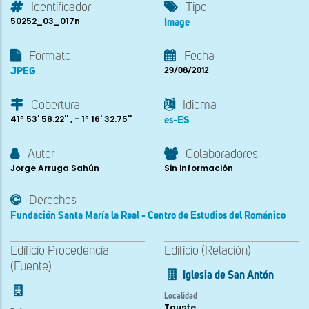
Identificador
Tipo
50252_03_017n
Image
Formato
Fecha
JPEG
29/08/2012
Cobertura
Idioma
41º 53' 58.22'' , - 1º 16' 32.75''
es-ES
Autor
Colaboradores
Jorge Arruga Sahún
Sin información
Derechos
Fundación Santa María la Real - Centro de Estudios del Románico
Edificio Procedencia
Edificio (Relación)
(Fuente)
Iglesia de San Antón
Localidad
Tauste