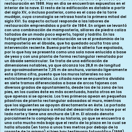
restauración en 1988. Hoy en día se encuentran expuestos en el
interior de la nave. El resto de la edificación es datable a partir
del siglo XV, o incluso posterior, como es el caso de la torre
mudéjar, cuya cronología se retrasa hasta la primera mitad del
siglo XVI. Su aspecto actual responde a las labores de
restauración emprendidas a partir de 1984. En origen se levantó
con una combinación de mampostería, sillares de piedra caliza
tallados de un modo poco experto, tapial y ladrillo. En las
fotografías previas a la restauración se ve el predominio de la
mampostería en el ábside, que ha quedado oculta tras una
intervención reciente. Buena parte de la sillería fue expoliada,
por lo que hoy se presenta como una sola nave enlucida a base
de yeso y con una planta de forma rectangular rematada por
un ábside semicircular. Se trata de una edificación de
dimensiones notables, ya que alcanza los 28,8 m de longitud
por aproximadamente 7,35 m de anchura, variando ligeramente
esta última cifra, puesto que los muros laterales no son
estrictamente paralelos. La citada nave se encuentra dividida
en siete tramos diferenciados a base de arcos fajones con
diversos grados de apuntamiento, desde los de la zona de los
pies, en los cuales éste es más acentuado, hasta otros en los
que apenas si se aprecia. Los tres primeros apean en pequeñas
pilastras de planta rectangular adosadas al muro, mientras
que los siguientes se apoyan directamente en éste. La portada
de entrada se emplaza a mitad del desarrollo de la nave por el
lado norte y tiene una anchura de 1,8 m. El alzado denota
parcialmente lo complejo de su historia, ya que se encuentra a
una cota mucho más baja que el resto de la plaza en la cual se
halla situada (en torno a unos tres metros por debajo de la
rasante de la misma) si bien hay testimonio fotográfico (1998)