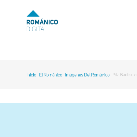
Pasar
al
MENU
TOP
contenido
principal
MAIN
NAVIGATION
Inicio
El Románico
Imágenes Del Románico
Pila Bautisma
-
-
-
Sobrescribir
enlaces
de
ayuda
a
la
navegación