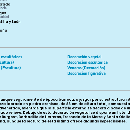
orado
incia
gos
unidad
tilla y León
paña
escultóricos
Decoración vegetal
cultura)
Decoración escultórica
 (Escultura)
Veneras (Decoración)
Decoración figurativa
a aunque seguramente de época barroca, a juzgar por su estructura in
eza labrada en piedra arenisca, de 83 cm de altura total, compuesta p
es avenerado, mientras que la superficie externa se decora a base d
ado relieve. Debajo de esta decoración vegetal se dispone un listel 
 Burgos-, Barbadillo de Herreros, Fresneda de la Sierra y Santa Olall
rna, aunque la lectura de esta última ofrece algunas imprecisiones.