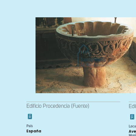
Edificio Procedencia (Fuente)
Edi
País
Loca
España
Ave
Muni