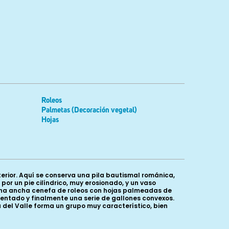
Roleos
Palmetas (Decoración vegetal)
Hojas
terior. Aquí se conserva una pila bautismal románica,
or un pie cilíndrico, muy erosionado, y un vaso
e una ancha cenefa de roleos con hojas palmeadas de
dentado y finalmente una serie de gallones convexos.
a del Valle forma un grupo muy característico, bien