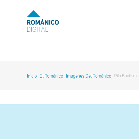
Pasar
al
MENU
TOP
contenido
principal
MAIN
NAVIGATION
Inicio
El Románico
Imágenes Del Románico
Pila Bautisma
-
-
-
Sobrescribir
enlaces
de
ayuda
a
la
navegación