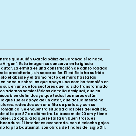
tras que Julián García Sáinz de Baranda sí lo hace,
a Virgen”. Esta imagen se conserva en la iglesia
e autor. La ermita es una construcción de canto rodado
o presbiterial, sin separación. El edificio ha sufrido
o el ábside y el tramo recto del muro hasta las
s en nacela sobre los que apoya una cornisa también en
ro sur, en uno de los sectores que ha sido transformado
os adornos semiesféricos de talla desigual, que en
icos bien definidos ya que todos los muros están
a lo que fue el apoyo de un altar, que actualmente no
ulares, rodeados con una fila de perlas, y con su
ománica. Se encuentra situada a los pies del edificio,
 de alto por 87 de diámetro. La basa mide 20 cm y tiene
bisel. La copa, a la que le falta un buen trozo, es
bocadura. El interior es avenerado, con dieciocho gajos.
la pila bautismal, son obras de finales del siglo XII.