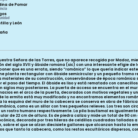
ina de Pomar
incia
gos
unidad
tilla y León
paña
stra Señora de las Torres, que no aparece recogida por Madoz, mien
 del siglo XVII y ábside romana (sic) con una interesante efigie de l
poner que es una errata, siendo “románico” lo que quería indicar est
ene planta rectangular con ábside semicircular y un pequeño tramo rect
 materiales de su construcción, conservándose de época románica sól
 el paso del tiempo. El ábside es liso y está rematado con canecillo
en siglos muy posteriores. La puerta de acceso se encuentra en el mu
acios en el arco de la puerta, decorados con motivos vegetales y un
r de la ermita está muy modificado y no encontramos elementos román
o a la esquina del muro de la cabecera se conserva en obra de fábric
ánica, como es un sillar con tres pequeños relieves. Los tres son circ
un rostro humano respectivamente. La pila bautismal es igualmente r
cular de 22 cm de altura. Es de piedra caliza y mide un total de 90 cm
ncocónica, decorada por tres hileras de celdillas cuadradas talladas a 
or, sobre el que se alzan diecisiete gallones que alcanzan hasta la em
 que tanto la cabecera, como los restos escultóricos dispersos, como 