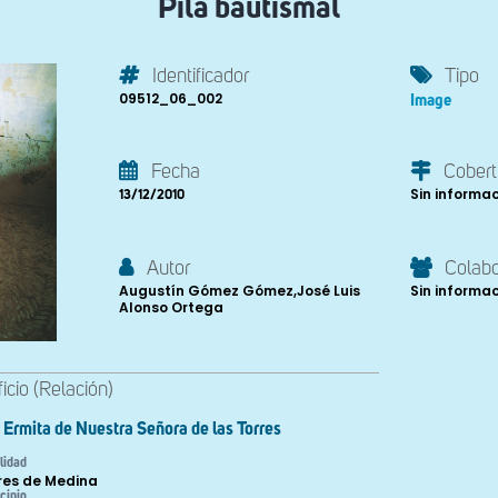
Pila bautismal
Identificador
Tipo
09512_06_002
Image
Fecha
Cobert
Sin informa
13/12/2010
Autor
Colab
Augustín Gómez Gómez,José Luis
Sin informa
Alonso Ortega
ficio (Relación)
Ermita de Nuestra Señora de las Torres
lidad
res de Medina
cipio