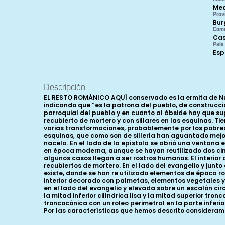
Med
Prov
Bur
Com
Cas
País
Es
Descripción
EL RESTO ROMÁNICO AQUÍ conservado es la ermita de Nue
indicando que “es la patrona del pueblo, de construcción
parroquial del pueblo y en cuanto al ábside hay que su
recubierto de mortero y con sillares en las esquinas. Ti
varias transformaciones, probablemente por los pobres
esquinas, que como son de sillería han aguantado mejor
nacela. En el lado de la epístola se abrió una ventana 
en época moderna, aunque se hayan reutilizado dos cim
algunos casos llegan a ser rostros humanos. El interio
recubiertos de mortero. En el lado del evangelio y junt
existe, donde se han re utilizado elementos de época rom
interior decorado con palmetas, elementos vegetales y 
en el lado del evangelio y elevada sobre un escalón cir
la mitad inferior cilíndrica lisa y la mitad superior tro
troncocónica con un roleo perimetral en la parte inferi
Por las características que hemos descrito consideramos