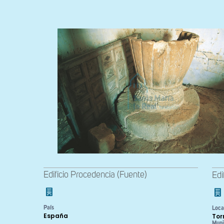
Edificio Procedencia (Fuente)
Edi
País
Loca
España
Tor
Muni