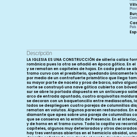
Vil
Prov
Bur
Com
Cas
País
Es
Descripción
LA IGLESIA ES UNA CONSTRUCCIÓN de sillería caliza for
románica pues la otra se añadió en época gótica. En el
y se rematan en capiteles de hojas. En cada paño se a
tramo curvo con el presbiterio, quedando únicamente las
por medio de un contrafuerte prismático que llega tamb
su mayor parte de nacela y proa de barco, salvo algu
norte se construyó una nave gótica cubierta con bóveda
sur se abre la portada dispuesta en un anticuerpo salie
arco de entrada apuntado, cuatro arquivoltas moldura
se decoran con un baquetoncillo entre mediascañas, 
lados se desplieguen cuatro parejas de columnillas di
rematan en volutas. Algunos parecen restaurados. En e
diamante que apea sobre una pareja de columnillas con
que se conserva en la ermita de Presencio. En el inter
y de horno en el tramo curvo. Toda la capilla va recor
capiteles, algunos muy deteriorados y otros decorados 
hay tres ventanas abiertas en el hemiciclo absidal, un