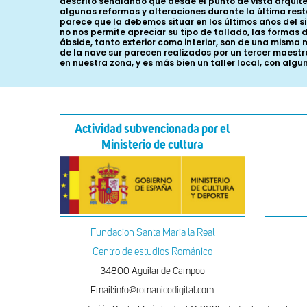
descrito señalando que desde el punto de vista arquitec
algunas reformas y alteraciones durante la última resta
parece que la debemos situar en los últimos años del si
no nos permite apreciar su tipo de tallado, las formas 
ábside, tanto exterior como interior, son de una misma 
de la nave sur parecen realizados por un tercer maestr
en nuestra zona, y es más bien un taller local, con alg
Actividad subvencionada por el
Ministerio de cultura
Fundacion Santa Maria la Real
Centro de estudios Románico
34800 Aguilar de Campoo
Email:info@romanicodigital.com