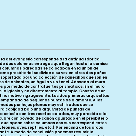
 la del evangelio corresponde a la antigua fábrica
o de dos columnas entregas que llegan hasta la cornisa
os columnas pareadas se colocaban en la unión del
amo presbiterial se divide a su vez en otros dos paños
 soportada por una colección de canecillos que son en
 de animales, un águila y un tonel. Adosada al muro
s por medio de contrafuertes prismáticos. En el muro
e la iglesia y no directamente al templo. Consta de un
ino motivo zigzagueante. Las dos primeras arquivoltas
 acompañado de pequeñas puntas de diamante. A los
rmados por hojas planas muy estilizadas que se
ra cobijada bajo una arquivolta de puntas de
a celosía con tres rosetas caladas, muy parecida a la
e cubre con bóveda de cañón apuntado en el presbiterio
cos que apean sobre columnas con sus correspondientes
ones, aves, reptiles, etc.). Por encima de los arcos
amante. A modo de conclusión podemos resumir lo