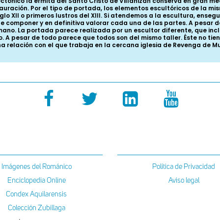
tónico la ermita del Santo Cristo de Villahizán conserva en gran med
uración. Por el tipo de portada, los elementos escultóricos de la mis
glo XII o primeros lustros del XIII. Si atendemos a la escultura, ense
de componer y en definitiva valorar cada una de las partes. A pesar d
mano. La portada parece realizada por un escultor diferente, que incl
o. A pesar de todo parece que todos son del mismo taller. Éste no ti
una relación con el que trabaja en la cercana iglesia de Revenga de 
Imágenes del Románico
Política de Privacidad
Enciclopedia Online
Aviso legal
Condex Aquilarensis
Colección Zubillaga