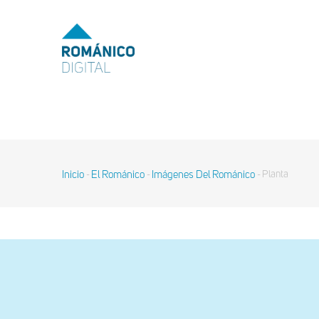
Pasar
al
MENU
TOP
contenido
principal
MAIN
NAVIGATION
Inicio
El Románico
Imágenes Del Románico
Planta
-
-
-
Sobrescribir
enlaces
de
ayuda
a
la
navegación