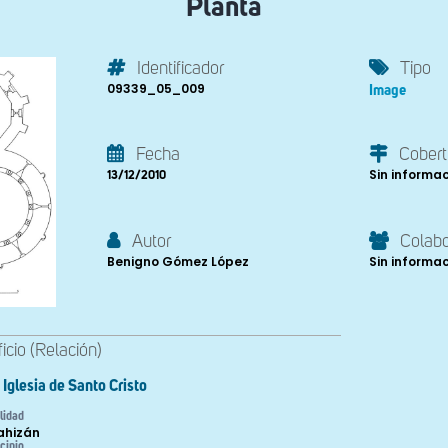
Planta
Identificador
Tipo
09339_05_009
Image
Fecha
Cobert
Sin informa
13/12/2010
Autor
Colab
Benigno Gómez López
Sin informa
ficio (Relación)
Iglesia de Santo Cristo
lidad
lahizán
cipio