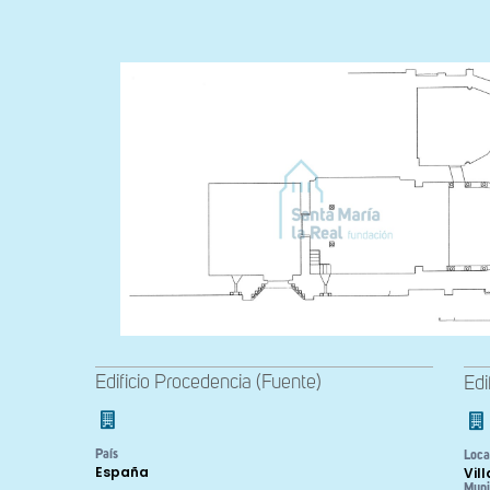
Edificio Procedencia (Fuente)
Edi
País
Loca
España
Vil
Muni