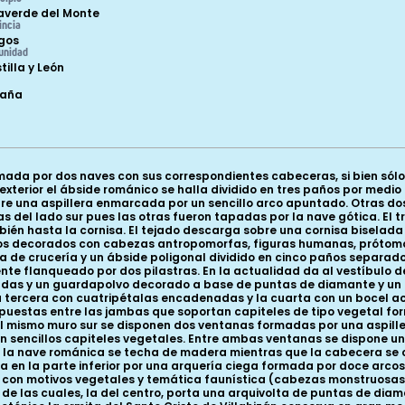
laverde del Monte
incia
gos
unidad
tilla y León
paña
mada por dos naves con sus correspondientes cabeceras, si bien sólo
 exterior el ábside románico se halla dividido en tres paños por medi
bre una aspillera enmarcada por un sencillo arco apuntado. Otras d
 del lado sur pues las otras fueron tapadas por la nave gótica. El tr
ién hasta la cornisa. El tejado descarga sobre una cornisa biselada
nos decorados con cabezas antropomorfas, figuras humanas, prótomos
 de crucería y un ábside poligonal dividido en cinco paños separado
nte flanqueado por dos pilastras. En la actualidad da al vestíbulo d
das y un guardapolvo decorado a base de puntas de diamante y un f
la tercera con cuatripétalas encadenadas y la cuarta con un bocel
spuestas entre las jambas que soportan capiteles de tipo vegetal fo
l mismo muro sur se disponen dos ventanas formadas por una aspille
 sencillos capiteles vegetales. Entre ambas ventanas se dispone un
ior, la nave románica se techa de madera mientras que la cabecera s
rida en la parte inferior por una arquería ciega formada por doce ar
con motivos vegetales y temática faunística (cabezas monstruosas, le
a de las cuales, la del centro, porta una arquivolta de puntas de di