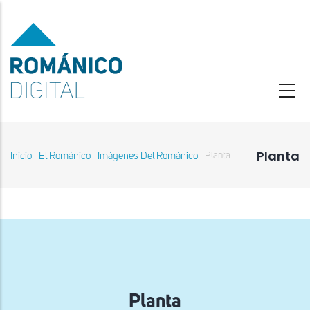
Pasar
al
contenido
principal
Planta
Inicio
El Románico
Imágenes Del Románico
Planta
-
-
-
Sobrescribir
enlaces
de
ayuda
a
la
navegación
Planta