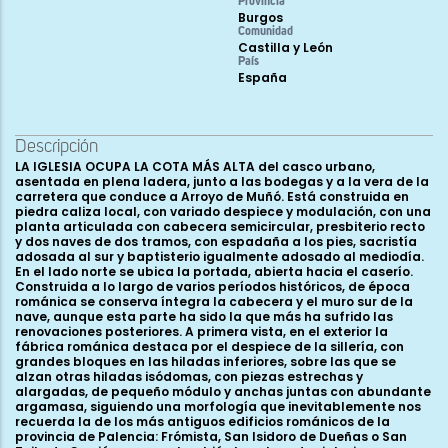
Provincia
Burgos
Comunidad
Castilla y León
País
España
Descripción
LA IGLESIA OCUPA LA COTA MÁS ALTA del casco urbano, asentada en plena ladera, junto a las bodegas y a la vera de la carretera que conduce a Arroyo de Muñó. Está construida en piedra caliza local, con variado despiece y modulación, con una planta articulada con cabecera semicircular, presbiterio recto y dos naves de dos tramos, con espadaña a los pies, sacristía adosada al sur y baptisterio igualmente adosado al mediodía. En el lado norte se ubica la portada, abierta hacia el caserío. Construida a lo largo de varios períodos históricos, de época románica se conserva íntegra la cabecera y el muro sur de la nave, aunque esta parte ha sido la que más ha sufrido las renovaciones posteriores. A primera vista, en el exterior la fábrica románica destaca por el despiece de la sillería, con grandes bloques en las hiladas inferiores, sobre las que se alzan otras hiladas isódomas, con piezas estrechas y alargadas, de pequeño módulo y anchas juntas con abundante argamasa, siguiendo una morfología que inevitablemente nos recuerda la de los más antiguos edificios románicos de la provincia de Palencia: Frómista, San Isidoro de Dueñas o San Zoilo de Carrión, aunque también las otras dos iglesias carrionesas, Santa María y Santiago, más tardías, participan de este mismo tipo de despiece. El sistema aparece también en la fachada norte, que obedece a la ampliación tardía del templo, lo que parece indicar que se reutilizó el material procedente del derribo de la antigua fachada septentrional románica. El hemiciclo absidal se divide en tres tramos separados por dos semicolumnas cuyos basamentos aparecen ocultos por la actual cota del suelo. Los tambores son del mismo pequeño módulo que los paños, a excepción de la zona inferior, donde de nuevo aparecen bloques más grandes, coincidiendo con los grandes sillares de los muros, muchos de ellos sin duda procedentes del rico yacimiento romano que se localiza en esta localidad y cuya filiación denuncian las grapas que poseen. Las columnillas rematan en capiteles bajo el alero, ambos con decoración vegetal, el del sur con gruesas hojas lisas rematadas en volutas angulares y con una cabeza felina de cuya boca parten dos de los tallos, mientras que el del lado norte muestra una corona inferior de gruesas y carnosas hojas lisas sobre las que aparecen otras lobuladas rematando en volutas, enmarcando en el centro un rectángulo relleno de zarcillos, en una disposición que nos recuerda el típico motivo de rejería. En los encuentros de ábside y presbiterio, el hemiciclo presenta sendas columnillas acodilladas idénticas a las descritas, de nuevo con capiteles vegetales, repitiendo en ambos casos las formas del segundo de los comentados, aunque el que se halla en el extremo norte muestra también la cabeza de león vomitando tallos. Cada uno de los tres paños se clareaba con una saetera -actualmente cegadas- cuyo arco es una pieza de medio disco donde unas líneas incisas marcan un falso despiece de dovelas, que ha desaparecido en la del lado meridional. Se trasdosa cada arco con un guardapolvo de medio punto que se prolonga en una imposta que recorre todo el paramento -incluidas las semicolumnas-, compuesta por ancho listel decorado con rectángulos rellenos de aspas a bisel, y pequeño chaflán cargado de medios cilindros en horizontal. El alero es sumamente barroco, con cornisa de nacela, de aristas molduradas, y trece canecillos decorados con distintos motivos geométricos y sobre todo figurados: nacelas escalonadas, cabezas humanas, figuras humanas completas, toscos animales y sobre todo cabezas zoomorfas, una de ellas representando a un caballo con sus arreos. Estos canes suelen ser unos gruesos y raros bloques, a veces con profusas molduraciones rectangulares y entre ellos se disponen un conjunto de metopas, ligeramente destacadas sobre la vertical del muro y decoradas con taqueados planos, con rectángulos de aspas a bisel y con motivos vegetales de palmetas, tallos sinuosos, aquéllas muy comunes y éstos más escasos. El presbiterio sólo está despejado en el lado norte, ya que al sur se adosa la sacristía. Junto a su encuentro con el hemiciclo se ubica un somero contrafuerte -rematado en una pieza prismática lisa- y en el codo que formaba con la nave se aloja otra columna como las vistas en el ábside, con el capitel decorado con volutas angulares y con el frente relleno de rectángulos concéntricos vaciados, como los que muestran las molduraciones de los canecillos. Los cuatro canecillos siguen los mismos tipos ya descritos, aunque las metopas son lisas. Una ventana se abría en cada lado -la meridional sólo visible desde el interior del templo-, del mismo tipo y compartiendo imposta con el ábside. La nave original era más ancha y alta que la cabecera, aunque sólo puede apreciarse en el lado sur, además de forma muy parcial por los añadidos posteriores, mientras que en el norte la creación de una segunda nave en época ya muy posterior, tardogótica, comportó la completa desaparición de ese lado, aunque parece que se reutilizaron todos los materiales, como arriba se comentó, abriéndose entonces una nueva portada, formada por arco ojival de grandes dovelas y chambrana. Junto a este guardapolvo hay un bloque cuadrangular tallado con decoración geométrica, formada por un listel recorrido por líneas quebradas inscribiendo una cruz griega en cuyo centro se dispone un disco de radios curvos y con cuatripétalas en las enjutas. Es una pieza reutilizada cuya cronología nos parece que pudiera ser prerrománica, tal vez perteneciente a un cancel o incluso el extremo de un sarcófago. Por lo que respecta a la fachada sur, la original románica, tiene el mismo tipo de sillería que la cabecera y conserva íntegro el alero, con una curiosa disposición de los canes, muy juntos unos a otros. El paramento sólo parece verse alterado por un contrafuerte en el extremo occidental y por otro a la altura del primer cuarto, una disposición nada simétrica y un tanto anormal, que no parece verse correspondida por la existencia de posible abovedamiento en el interior. Hacia la mitad, en la parte inferior, se aprecia una pequeña puerta semienterrada y cegada, con simple arco apuntado de arista achaflanada, vano que creemos que posterior, posiblemente contemporáneo de la portada gótica, que se abriría para dar paso al cementerio, sin que haya evidencias aquí de portada románica. Volviendo al alero, la cornisa es de listel y gola, una morfología muy extraña para el período artístico románico, aunque no dudamos de su adscripción a este momento. Los canes son una veintena, bien ejecutados, decorados con cabezas animales (de jabalí o cabra), o humanas, casi siempre grotescas, mofletudas, con afilados dientes y rizados bigotes. A ellos se suman, una tortuga, un dragón, una especie de serpiente, una cabeza lobuna devorando a una persona, así como dos piezas que presentan volutas de aire muy clásico. De nuevo una serie de metopas ocupan los estrechos huecos entre canecillos, aunque son lisas, mostrando también un perfil de gola en la parte inferior. El último tramo del muro meridional de la nave está muy reformado, dando ya paso a la espadaña barroca, aunque en la base del campanario de ladrillo pudiera conservarse parte de otra espadaña anterior, tal vez gótica -como demostraría el pequeño ventanal ajimezado de arcos flamígeros-, o incluso contemporánea de la nave románica, siendo en ese caso la ventanita gótica producto de una reforma posterior. En la construcción de la actual espadaña se utilizaron algunos sillares romanos, destacando parte de una estela funeraria, con un registro inferior en el que parece despuntar una decoración arquitectónica, sobre el que se dispone la leyenda: ...AE TERENTI F(iliae) AN(norum) LXXX H(ic) S(ita) E(est), es decir, “... [nombre femenino], hija de Te rencio, de 80 años. Aquí está”. Pasando al interior del templo, los muros se hallan en buena parte revocados, con las naves cubiertas por bóvedas de arista barrocas. En la cabecera los muros han sido picados en algunos sectores, dejando ver el mismo tipo de despiece que encontrábamos en el exterior, es decir, unas hiladas inferiores con grandes sillares y piezas de pequeño módulo en las hiladas medias y altas. El ábside está presidido por un retablo barroco plano que oculta parte del hemiciclo, tapando el ventanal del testero aunque deja ver los dos laterales. La bóveda de horno es peraltada, partiendo de una imposta que de nuevo repite el esquema de la exterior: listel con rectángulos rellenos de aspas a bisel y pequeño chaflán con medios cilindros. Esta imposta coincide con los cimacios de los ventanales, de modo que la parte recta de estos vanos coincide con el paramento vertical y los arcos se hallan inscritos ya en las bóvedas, lo que también sucede en el caso de las dos ventanas que se abren en el presbiterio y que nos remite a la disposición de la saetera de la ermita de San Felices, en Hontoria de la Cantera. Las dos ventanas que se pueden ver en el hemiciclo están muy deterioradas, formadas por amplio arco de medio punto, con dovelas de grueso bocel y chambrana de nacela, sobre columnillas de basas áticas y fustes monolíticos, que enmarcaba una saetera abocinada. En la ventana de la izquierda sólo se puede ver un capitel, que sigue las formas ya vistas en el exterior: corona de macizas hojas y remate de volutas, con tacos rectangulares rellenos de zarcillos. En el ventanal derecho los capiteles están muy deteriorados, mostrando el oriental lo que parece una figuración animal, con cuadrúpedos, y el occidental el mismo tipo de vegetación que había en el de enfrente. La bóveda del ábside trasciende a lo que es propiamente este espacio, adentrándose ligeramente en el del presbiterio, mostrando un ancho frente a modo de arco de sutil herradura que apoya en columnas acodilladas, dispuestas ya en el espacio presbiterial. Las dovelas del arco se decoran a base de pequeños y múltiples recuadros rellenos por aspas a bisel, mientras que los capiteles son en ambos