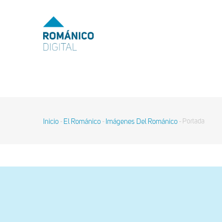
Pasar
al
MENU
TOP
contenido
principal
MAIN
NAVIGATION
Inicio
El Románico
Imágenes Del Románico
Portada
-
-
-
Sobrescribir
enlaces
de
ayuda
a
la
navegación