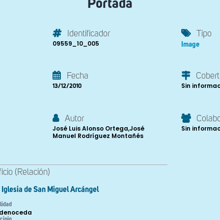
Portada
Identificador
Tipo
09559_10_005
Image
Fecha
Cobert
Sin informa
13/12/2010
Autor
Colab
José Luis Alonso Ortega,José
Sin informa
Manuel Rodríguez Montañés
ficio (Relación)
Iglesia de San Miguel Arcángel
lidad
ldenoceda
cipio