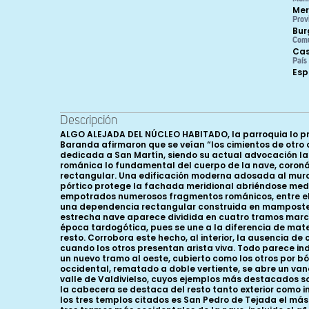
Mer
Prov
Bur
Com
Cas
País
Es
Descripción
ALGO ALEJADA DEL NÚCLEO HABITADO, la parroquia lo preside desde el sur, situándose en sus inmediaciones el aludido torreón de los Velasco, junto al cual Huidobro y Sáinz de Baranda afirmaron que se veían “los cimientos de otro que también era cuadrado”, hoy irreconocible. Tanto estos autores como Pascual Madoz hablan de la iglesia como dedicada a San Martín, siendo su actual advocación la de San Miguel. Litúrgicamente orientado, el templo, pese a haber perdido la cabecera original, conserva de su fábrica románica lo fundamental del cuerpo de la nave, coronándose hoy por una cabecera cuadrada de formas tardogóticas (siglos XVI-XVII) en la que se abre al norte una capilla rectangular. Una edificación moderna adosada al muro meridional de la cabecera y la sacristía al este completan, junto con el pórtico meridional, la fisionomía del edificio. Dicho pórtico protege la fachada meridional abriéndose mediante cuatro arcos de medio punto sobre pilares cuadrados y en la mampostería de su cierre occidental aparecen empotrados numerosos fragmentos románicos, entre ellos algunas dovelas ornadas con abilletado. Al este del pórtico, recubriendo el muro meridional de la cabecera se adosó una dependencia rectangular construida en mampostería y sillares en los ángulos; sobre una de sus ventanas se grabó la inscripción: INSTRUCCION PRIMARIA AÑO DE 1864 . La estrecha nave aparece dividida en cuatro tramos marcados exteriormente por contrafuertes prismáticos, de los cuales el más occidental -en mampostería- fue añadido en época tardogótica, pues se une a la diferencia de materiales el que sus muros se rematen con canes de cuarto bocel, frente a los ornamentados y típicamente románicos del resto. Corrobora este hecho, al interior, la ausencia de capiteles románicos coronando las semicolumnas que recogen el fajón en este tramo y el bisel que moldura dicho arco, cuando los otros presentan arista viva. Todo parece indicar que, quizá en el momento de la sustitución de la cabecera por la actual, se decidió ampliar el espacio de la nave con un nuevo tramo al oeste, cubierto como los otros por bóveda de cañón seguido reforzada por fajones que reposan sobre responsiones prismáticos y semicolumnas. En el hastial occidental, rematado a doble vertiente, se abre un vano apuntado y doblado de aspecto tardío. Responde la iglesia de Valdenoceda al tipo de edificio más característico del valle de Valdivielso, cuyos ejemplos más destacados son San Pedro de Tejada y la parroquial de El Almiñé, donde, como en numerosos edificios norteños, el tramo que antecede a la cabecera se destaca del resto tanto exterior como interiormente, pues sobre sus re forzados muros se alza una torre que al interior recibe cubierta de cúpula sobre trompas. De los tres templos citados es San Pedro de Tejada el más armónico y mejor construido y conservado, pudiendo considerarse los otros dos como hijuelas. En el caso que nos ocupa, los tres tramos más occidentales de la nave, incluido el añadido, se cubren con bóveda de cañón sobre imposta de listel y chaflán, reforzada por fajones que apean en responsiones y columnas entregas, coronadas éstas por sencillos y encalados capiteles vegetales 