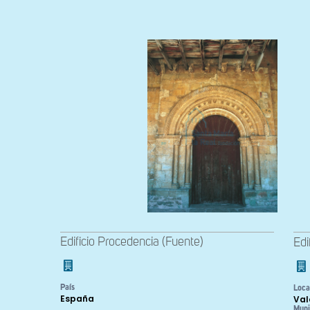
Edificio Procedencia (Fuente)
Edi
País
Loca
España
Va
Muni