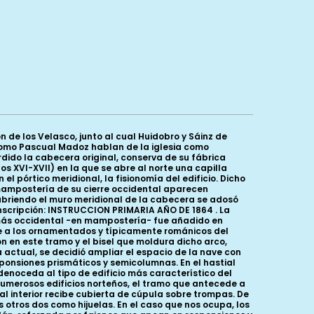
so, consta de arco de medio punto abocelado y exornado por una hilera de puntas de clavo y tres arquivoltas, rodeando el conjunto un tornapolvos de triple hilera de abilletado. La a rquivolta interior se decora con un bocel sogueado en arista vista, la central con mediacaña en la que se inscriben variados elementos (un barrilillo, una tosca carita masculina, una cabecita de lobo en la clave y formas geométricas y vegetales, como florones y pitones gallonados) y la externa con baquetón. Sigue en su decoración el modelo de la occidental de San Pedro de Tejada, repetido en las de San Pedro de Condado, la desplazada de El Almiñé, Panizares de Valdivielso, etc. Apean los arcos en jambas escalonadas, sobre alto basamento y bajo imposta abilletada, en las que se acodillan dos parejas de columnas de basas áticas sobre fino plinto. En sus capiteles volvemos a encontrar la ruda escultura ya vista en los citados edificios. El exterior del lado occidental decora su cesta con un piso inferior de entrelazo y puntas de clavo y sobre él un pitón gallonado entre bolas con caperuza y dados triangulares; su compañero por este lado recibe una tosca ave de alas extendidas. Los dos del lado oriental, de idéntico diseño, muestran una corona inferior de hojas cóncavas de marcado nervio central que acogen bolas en sus puntas y, sobre ellas, bien hojitas del mismo tipo bien a modo de toscos mascarones, muy similares a los vistos en la portada de las parroquiales de Puente Arenas y El Almiñé. El antecuerpo en el que se practica la portada se corona con un tejaroz de cornisa abilletada sostenida por ocho canecillos, uno de ellos perdido. Muestran los otros perfil de proa de nave con reticulado entre dos junquillos sogueados, un protómo de venado, un personajillo ataviado con capa que sostiene con ambas manos un objeto rectangular no identificable, un torpe músico tocando la viola con arco, a su lado una exhibicionista que alza ambas piernas mostrando los genitales, otro personaje impúdico, éste masculino y un prótomo de bóvido. Sobre la cubierta de madera del moderno pórtico se aprecia la maltrecha hilera de canes de la nave, decorados con volutas, dobles pitones, hojas espigadas de puntas vueltas, taqueado, botones vegetales, ajedrezado, etc. Similares motivos observamos en el muro norte de los dos tramos románicos de la nave, con nacelas escalonadas, hojas lanceoladas y nervadas, un prótomo de felino, entrelazos, etc. En el muro meridional del segundo tramo de la nave se abre una ventana románica, de vano rasgado y abocinado al interior, coronado por un tímpano ornado con una cruz inscrita en clípeo con volutas. Rodea la saetera un arco de medio punto abocelado y chambrana abilletada, sobre dos columnas acodilladas de basas áticas con garras, sobre plinto, coronadas por capiteles de hojas lanceoladas de nervio central con bolas en sus