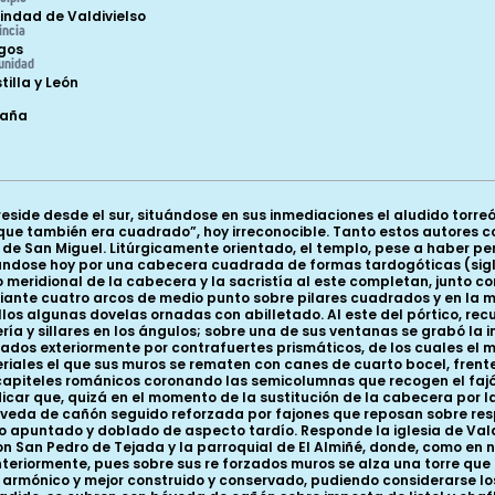
indad de Valdivielso
incia
gos
unidad
tilla y León
paña
de piso inferior de hojas triangulares con voluminoso nervio central que acogen bolas en las puntas y remate de hojas avolutadas con dado central triangular -esquema que veremos repetirse en numerosas iglesias del valle-, apoyando en basas áticas con bolas y plintos baquetonados. En el tramo oriental, más corto y de planta rectangular, la cúpula sobre trompas que lo cierra se alza sobre cuatro gruesos machones (con una semicolumna en su frente los occidentales) sobre los que descansan los formeros apuntados y doblados. Los muros laterales de este tramo se adelgazan con dos niveles de arcos apuntados que descargan directamente en el pilar hacia la capilla y sobre sendas ménsulas hacia la nave, la septentrional decorada con un mascarón de rasgos negroides y la otra con una maléfica cabeza de rasgos felinos. La cúpula presenta una sección ovoide condicionada por las dimensiones del espacio y, a diferencia de las de Tejada y El Almiñé, aparece reforzada por ocho nervios baquetonados que descansan sobre ménsulas figuradas dispuestas en cada lado del octógono, confluyendo en el centro en una clave decorada con un Agnus Dei, cordero que porta en una de sus patas el lábaro. Entre los nervios se disponen arquillos que ayudan a pasar de la superficie poligonal a la elíptica. Las ménsulas que sostienen los nervios de la cúpula se decoran con animales y rostros monstruosos, en los que se alternan cabezas maléficas, elementos vegetales, dos bustos humanos, uno de aire pensativo y un águila, lo que hizo pensar a Huidobro en la posibilidad de que se plasmase un Tetramorfos. Desde el tramo daban paso hacia la reformada cabecera dos columnas entregas dispuestas en el codillo de los machones, rematadas por capiteles del tipo visto en la nave. Sobre este tramo, como en los otros edificios del grupo, se alza una torre rectangular de ángulos matados con bocel, en cuyo piso superior se abren, en cada cara, sendos vanos geminados de arcos de medio punto con chambranas aboceladas que apean en columnas adosadas y otras en el centro, a modo de parteluz, cuyos fustes muestran pronunciado éntasis. Sus capiteles, bajo cimacios de ajedrezado o doble nacela escalonada, reciben decoración vegetal similar a la del interior, de hojas -algunas con rosetas inscritas en clípeos- de puntas salientes acogiendo bolas, algunas estriadas, pitones gallonados, hojas lisas con cogollos en las puntas y, en una cesta del muro meridional, un gran mascarón humano de somera caracterización. La línea de canes de cuarto de bocel que remata los muros parece contemporánea de la reforma moderna y posterior debe ser la sobrecubierta a dos aguas y la espadañita que se alza sobre el lienzo sur. Como en San Pedro de Tejada y El Almiñé, da servicio a la torre una escalera de caracol inscrita en un cubo de sillería adosado a la fachada meridional, junto a la portada, y aunque sería el sistema lógico de acceso al piso alto, no parece coetáneo del resto de la nave, pues su muro no se entrega a la fábrica de la fachada sur sino que se adosa, rompiendo además la cornisa con taqueado que la recorre. En su zona superior se empotraron dos grandes relieves decorados con un fragmentario Tetramorfos, piezas de aproximadamente el mismo tamaño; sobre una de ellas se representa un ángel alado y nimbado, de pie, ataviado con túnica de sumarios y abultados pliegues que alza con ambas manos un libro. El otro relieve representa un león rampante y alado que con sus patas delanteras sostiene una cruz con astil. Estamos probablemente ante dos de las figuras de un Tetramorfos, pudiéndose interpretar las conservadas como los símbolos de Mateo y Marcos. Estos relieves, de mediana calidad, conectan más con la escultura de la cúpula que con el resto de la del templo. Desconocemos su primitiva ubicación. La portada se abre en un antecuerpo de sillería del tercer tramo de la fachada meridional y, siguiendo el esquema ya visto en El Almiñé y otras iglesias de Valdiviel