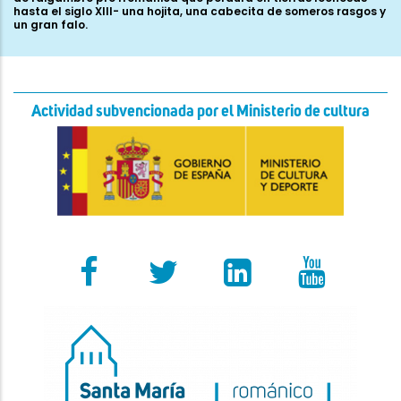
hasta el siglo XIII- una hojita, una cabecita de someros rasgos y
un gran falo.
Actividad subvencionada por el Ministerio de cultura