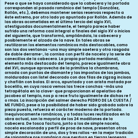
Pese a que se haya considerado que la cabecera y la portada
corresponden al pasado románico del templo (González,
Rollán, etc.), debemos mantener serias reservas respecto a
éste extremo, por otro lado ya apuntado por Rollán. Además de
las obras acometidas en el último tercio del siglo XVI,
atestiguadas documentalmente, el templo parece haber
sufrido una reforma casi integral a finales del siglo XV o inicios
del siguiente, que transformó, ampliándola, la cabecera y
posiblemente el alzado de la nave. En tales obras se
reutilizaron los elementos románicos más destacables, como
son las dos ventanas -una muy simple saetera y otra rasgada
de doble derrame-, la cornisa con perfil de nacela y la serie de
canecillos de la cabecera. La propia portada meridional,
elemento más destacado del templo, parece igualmente obra
del XVI, aunque aprovecha de la primitiva la chambrana,
ornada con puntas de diamante y las impostas de las jambas,
molduradas con listel decorado con dos filas de zigzag incisas
y chaflán con bolas. El arco, apuntado y con arista matada por
bocelillo, en cuya rosca vemos las trece conchas -más una
tetrapétala en la clave- que proporcionan el apelativo de
jacobeo al templo, nos p a rece fruto igualmente de dichas re f
o rmas. La inscripción del salmer derecho PEDRO DE LA CUESTA /
ME FUNDO, pese a la posibilidad de haber sido grabada sobre la
pieza puesta, refuerza el carácter moderno de la portada.
Inequívocamente románicos, y a todas luces reutilizados en la
obra actual, son la mayoría de los 24 modillones de la
cabecera. De tosca factura, junto a los de simple nacela,
nacela escalonada y perfil de proa de nave, presentan otros
simple decoración de uno, dos y tres rollos -en la mejor tradición
de raigambre pre rrománica que perdura en tierras leonesas