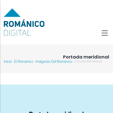
Pasar
al
contenido
principal
Portada meridional
Inicio
El Románico
Imágenes Del Románico
Portada Meridional
-
-
-
Sobrescribir
enlaces
de
ayuda
a
la
navegación