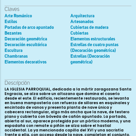
Claves
Arte Románico
Arquitectura
Estilos
Artesonados
Portadas de arco apuntado
Cubiertas de madera
Bezantes
Cubiertas
Decoración geométrica
Elementos estructurales
Decoración escultórica
Estrellas de cuatro puntas
Escultura
(Decoración geométrica)
Chambranas
Estrellas (Decoración
Elementos decorativos
geométrica)
Descripción
LA IGLESIA PARROQUIAL, dedicada a la mártir zaragozana Santa
Engracia, se alza sobre un altozano que domina el caserío
desde el este. El edificio, recientemente restaurado, se levanta
en buena mampostería con refuerzo de sillares en esquinales y
encintado de vanos y presenta planta de nave única y
cabecera rectangular, algo más ancha que la nave, de testero
plano y cubierta con bóveda de cañón apuntado. La portada,
abierta al sur, aparece protegida por un pórtico moderno, y una
espadaña con remate a piñón se alza sobre el hastial
occidental. La ya mencionada capilla del XVI y una sacristía
frente a ella, con acceso desde la nave, completan el conjunto.