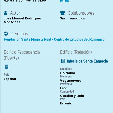
42º 53' 9.50'' , -5º 33' 31.69''
es-ES
Autor
Colaboradores
José Manuel Rodríguez
Sin información
Montañés
Derechos
Fundación Santa María la Real - Centro de Estudios del Románico
Edificio Procedencia
Edificio (Relación)
(Fuente)
Iglesia de Santa Engracia
Localidad
Coladilla
País
Municipio
España
Vegacervera
Provincia
León
Comunidad
Castilla y León
País
España