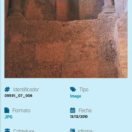
Identificador
Tipo
09591_07_006
Image
Formato
Fecha
JPG
13/12/2010
Cobertura
Idioma