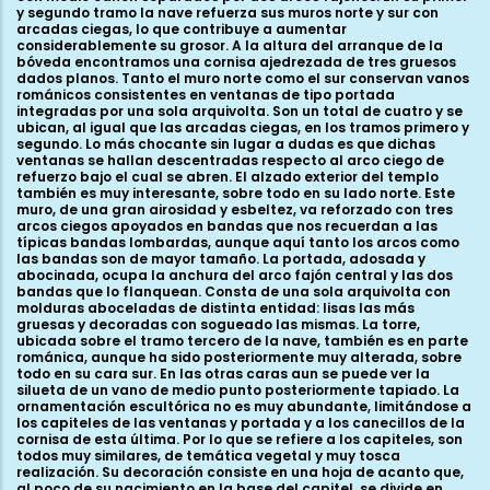
y segundo tramo la nave refuerza sus muros norte y sur con
arcadas ciegas, lo que contribuye a aumentar
considerablemente su grosor. A la altura del arranque de la
bóveda encontramos una cornisa ajedrezada de tres gruesos
dados planos. Tanto el muro norte como el sur conservan vanos
románicos consistentes en ventanas de tipo portada
integradas por una sola arquivolta. Son un total de cuatro y se
ubican, al igual que las arcadas ciegas, en los tramos primero y
segundo. Lo más chocante sin lugar a dudas es que dichas
ventanas se hallan descentradas respecto al arco ciego de
refuerzo bajo el cual se abren. El alzado exterior del templo
también es muy interesante, sobre todo en su lado norte. Este
muro, de una gran airosidad y esbeltez, va reforzado con tres
arcos ciegos apoyados en bandas que nos recuerdan a las
típicas bandas lombardas, aunque aquí tanto los arcos como
las bandas son de mayor tamaño. La portada, adosada y
abocinada, ocupa la anchura del arco fajón central y las dos
bandas que lo flanquean. Consta de una sola arquivolta con
molduras aboceladas de distinta entidad: lisas las más
gruesas y decoradas con sogueado las mismas. La torre,
ubicada sobre el tramo tercero de la nave, también es en parte
románica, aunque ha sido posteriormente muy alterada, sobre
todo en su cara sur. En las otras caras aun se puede ver la
silueta de un vano de medio punto posteriormente tapiado. La
ornamentación escultórica no es muy abundante, limitándose a
los capiteles de las ventanas y portada y a los canecillos de la
cornisa de esta última. Por lo que se refiere a los capiteles, son
todos muy similares, de temática vegetal y muy tosca
realización. Su decoración consiste en una hoja de acanto que,
al poco de su nacimiento en la base del capitel, se divide en