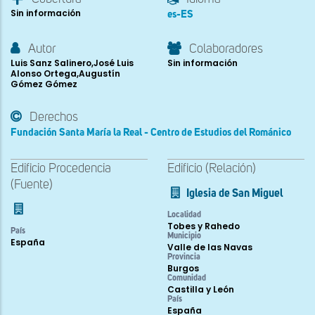
Sin información
es-ES
Autor
Colaboradores
Luis Sanz Salinero,José Luis
Sin información
Alonso Ortega,Augustín
Gómez Gómez
Derechos
Fundación Santa María la Real - Centro de Estudios del Románico
Edificio Procedencia
Edificio (Relación)
(Fuente)
Iglesia de San Miguel
Localidad
Tobes y Rahedo
País
Municipio
España
Valle de las Navas
Provincia
Burgos
Comunidad
Castilla y León
País
España