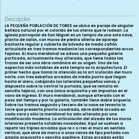
Descripción
LA PEQUEÑA POBLACIÓN DE TOBES se ubica en paraje de singular
belleza natural por el colorido de los oteros que le rodean. La
iglesia parroquial de San Miguel es un templo de una sola nave,
planta de salón, con muros de piedra sillería de aparejo
bastante regular y cubierta de bóveda de medio cañón
articulada en tres tramos mediante los correspondientes arcos
fajones. Al muro meridional se adosa una pequeña galería
porticada, actualmente muy alterada, que tiene todas las
trazas de ser una obra románica en su origen. Uno de los
aspectos más notables de este templo es la arquitectura. El
primer hecho que llama la atención es la art iculación del muro
norte, con tres esbeltas arcadas de medio punto que llegan
hasta el alero, cobijando las laterales pequeños vanos, y
dispuesta sobre la central la portada, que se remata en
sencillo tejaroz, con una única arquivolta y sin impostas en el
vano de ingreso. El muro meridional, aunque alterado con el
paso del tiempo y por la galería, también tiene doble arquería.
Sobre los tramos segundo y tercero de la nave se levanta la
torre que presenta planta cuadrada, abre doble arcada en
cada cara y sólo la meridional ha sido alterada por una
modificación moderna. La articulación del alzado de los muros
interiores presenta notables novedades. Aquí se vuelven a
repetir las triples arcadas que re c o rren el muro en sentido
vertical, que sirve de marco a unos vanos de tipo portada con
amplia arquivolta y sencilla aspillera. Estas arcadas están