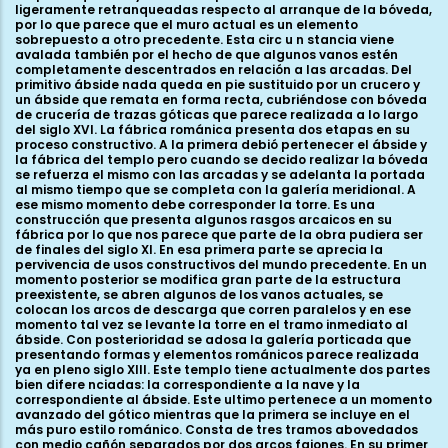
ligeramente retranqueadas respecto al arranque de la bóveda,
por lo que parece que el muro actual es un elemento
sobrepuesto a otro precedente. Esta circ u n stancia viene
avalada también por el hecho de que algunos vanos estén
completamente descentrados en relación a las arcadas. Del
primitivo ábside nada queda en pie sustituido por un crucero y
un ábside que remata en forma recta, cubriéndose con bóveda
de crucería de trazas góticas que parece realizada a lo largo
del siglo XVI. La fábrica románica presenta dos etapas en su
proceso constructivo. A la primera debió pertenecer el ábside y
la fábrica del templo pero cuando se decido realizar la bóveda
se refuerza el mismo con las arcadas y se adelanta la portada
al mismo tiempo que se completa con la galería meridional. A
ese mismo momento debe corresponder la torre. Es una
construcción que presenta algunos rasgos arcaicos en su
fábrica por lo que nos parece que parte de la obra pudiera ser
de finales del siglo XI. En esa primera parte se aprecia la
pervivencia de usos constructivos del mundo precedente. En un
momento posterior se modifica gran parte de la estructura
preexistente, se abren algunos de los vanos actuales, se
colocan los arcos de descarga que corren paralelos y en ese
momento tal vez se levante la torre en el tramo inmediato al
ábside. Con posterioridad se adosa la galería porticada que
presentando formas y elementos románicos parece realizada
ya en pleno siglo XIII. Este templo tiene actualmente dos partes
bien difere nciadas: la correspondiente a la nave y la
correspondiente al ábside. Este ultimo pertenece a un momento
avanzado del gótico mientras que la primera se incluye en el
más puro estilo románico. Consta de tres tramos abovedados
con medio cañón separados por dos arcos fajones. En su primer