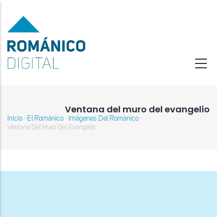
Pasar
al
contenido
principal
Ventana del muro del evangelio
Inicio
El Románico
Imágenes Del Románico
-
-
-
Sobrescribir
Ventana Del Muro Del Evangelio
enlaces
de
ayuda
a
la
navegación