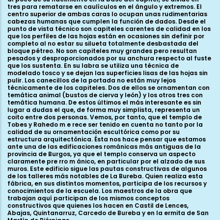
tres para rematarse en caulículos en el ángulo y extremos. El
centro superior de ambas caras lo ocupan unas rudimentarias
cabezas humanas que cumplen la función de dados. Desde el
punto de vista técnico son capiteles carentes de calidad en los
que los perfiles de las hojas están en ocasiones sin definir por
completo al no estar su silueta totalmente desbastada del
bloque pétreo. No son capiteles muy grandes pero resultan
pesados y desproporcionados por su anchura respecto al fuste
que los sustenta. En su labra se utiliza una técnica de
modelado tosco y se dejan las superficies lisas de las hojas sin
pulir. Los canecillos de la portada no están muy lejos
técnicamente de los capiteles. Dos de ellos se ornamentan con
temática animal (bustos de cierva y león) y los otros tres con
temática humana. De estos últimos el más interesante es sin
lugar a dudas el que, de forma muy simplista, representa un
coito entre dos personas. Vemos, por tanto, que el templo de
Tobes y Rahedo m e rece ser tenido en cuenta no tanto por la
calidad de su ornamentación escultórica como por su
estructura arquitectónica. Ésta nos hace pensar que estamos
ante una de las edificaciones románicas más antiguas de la
provincia de Burgos, ya que el templo conserva un aspecto
claramente pre rro m ánico, en particular por el alzado de sus
muros. Este edificio sigue las pautas constructivas de algunos
de los talleres más notables de La Bureba. Quien realiza esta
fábrica, en sus distintos momentos, participa de los recursos y
conocimientos de la escuela. Los maestros de la obra que
trabajan aquí participan de los mismos conceptos
constructivos que quienes los hacen en Castil de Lences,
Abajas, Quintanarruz, Carcedo de Bureba y en la ermita de San