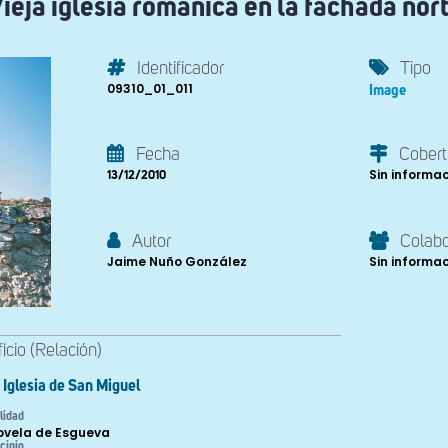
ieja iglesia románica en la fachada nor
Identificador
Tipo
09310_01_011
Image
Fecha
Cobert
Sin informa
13/12/2010
Autor
Colab
Jaime Nuño González
Sin informa
ficio (Relación)
Iglesia de San Miguel
lidad
lovela de Esgueva
cipio