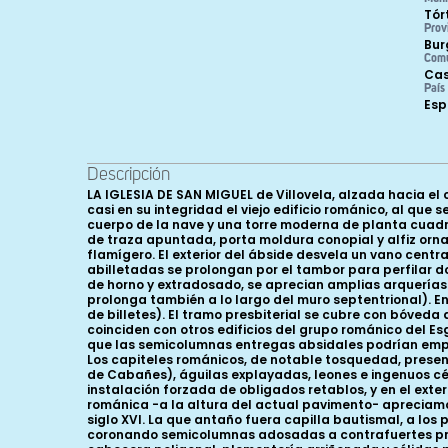
Tór
Prov
Bur
Com
Cas
País
Es
Descripción
LA IGLESIA DE SAN MIGUEL de Villovela, alzada hacia el
casi en su integridad el viejo edificio románico, al qu
cuerpo de la nave y una torre moderna de planta cuadr
de traza apuntada, porta moldura conopial y alfiz orna
flamígero. El exterior del ábside desvela un vano cent
abilletadas se prolongan por el tambor para perfilar d
de horno y extradosado, se aprecian amplias arquerías
prolonga también a lo largo del muro septentrional). 
de billetes). El tramo presbiterial se cubre con bóveda
coinciden con otros edificios del grupo románico del Esg
que las semicolumnas entregas absidales podrían empar
Los capiteles románicos, de notable tosquedad, present
de Cabañes), águilas explayadas, leones e ingenuos cér
instalación forzada de obligados retablos, y en el exte
románica -a la altura del actual pavimento- apreciamo
siglo XVI. La que antaño fuera capilla bautismal, a lo
coronando semicolumnas adosadas a contrafuertes prism