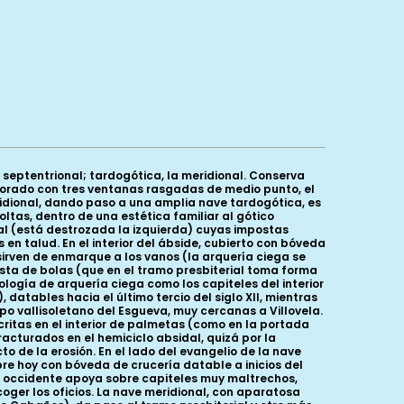
 septentrional; tardogótica, la meridional. Conserva
erforado con tres ventanas rasgadas de medio punto, el
ridional, dando paso a una amplia nave tardogótica, es
ltas, dentro de una estética familiar al gótico
al (está destrozada la izquierda) cuyas impostas
n talud. En el interior del ábside, cubierto con bóveda
irven de enmarque a los vanos (la arquería ciega se
sta de bolas (que en el tramo presbiterial toma forma
ología de arquería ciega como los capiteles del interior
 datables hacia el último tercio del siglo XII, mientras
 vallisoletano del Esgueva, muy cercanas a Villovela.
ritas en el interior de palmetas (como en la portada
acturados en el hemiciclo absidal, quizá por la
o de la erosión. En el lado del evangelio de la nave
e hoy con bóveda de crucería datable a inicios del
ia occidente apoya sobre capiteles muy maltrechos,
ger los oficios. La nave meridional, con aparatosa