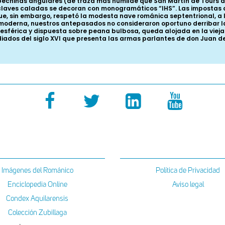
pechinas angulares (de traza más humilde que San Martín de Tours d
 claves caladas se decoran con monogramáticos “IHS”. Las impostas d
I que, sin embargo, respetó la modesta nave románica septentrional, 
moderna, nuestros antepasados no consideraron oportuno derribar la
miesférica y dispuesta sobre peana bulbosa, queda alojada en la vie
ados del siglo XVI que presenta las armas parlantes de don Juan de 
Imágenes del Románico
Política de Privacidad
Enciclopedia Online
Aviso legal
Condex Aquilarensis
Colección Zubillaga