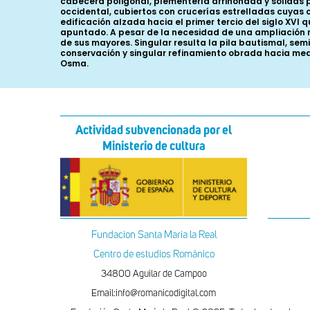
cabecera poligonal, plementería arriñonada y sólidas 
occidental, cubiertos con crucerías estrelladas cuyas
edificación alzada hacia el primer tercio del siglo XV
apuntado. A pesar de la necesidad de una ampliación 
de sus mayores. Singular resulta la pila bautismal, se
conservación y singular refinamiento obrada hacia medi
Osma.
Actividad subvencionada por el
Ministerio de cultura
Fundacion Santa Maria la Real
Centro de estudios Románico
34800 Aguilar de Campoo
Email:info@romanicodigital.com