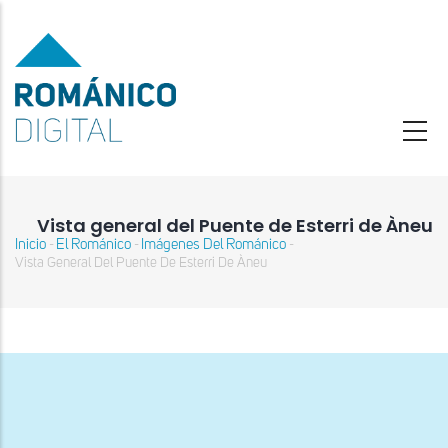
Pasar
al
contenido
principal
Vista general del Puente de Esterri de Àneu
Inicio
El Románico
Imágenes Del Románico
-
-
-
Sobrescribir
Vista General Del Puente De Esterri De Àneu
enlaces
de
ayuda
a
la
navegación