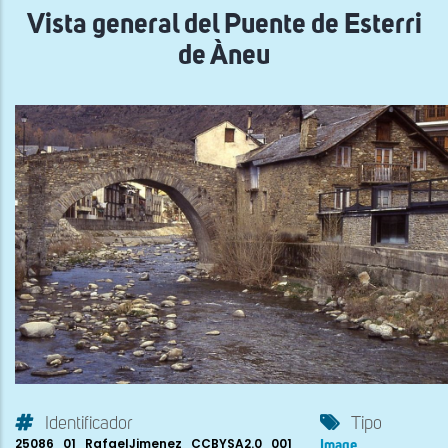
Vista general del Puente de Esterri
de Àneu
Identificador
Tipo
25086_01_RafaelJimenez_CCBYSA2.0_001
Image