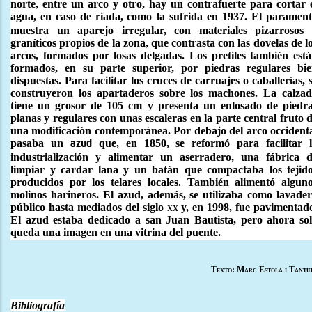
norte, entre un arco y otro, hay un contrafuerte para cortar 
agua, en caso de riada,
como la sufrida en 1937. El paramen
muestra un aparejo irregular, con materiales pizarrosos
graníticos propios de la zona, que contrasta con las dovelas de l
arcos, formados por losas delgadas. Los pretiles también est
formados, en su parte superior, por piedras regulares bi
dispuestas. Para facilitar los cruces de carruajes o caballerías, 
construyeron los apartaderos sobre los machones. La calza
tiene un grosor de 105 cm y presenta un enlosado de piedr
planas y regulares con unas escaleras en la parte central fruto 
una modificación contemporánea. Por debajo del arco occident
pasaba un
que, en 1850, se reformó para facilitar 
azud
industrialización y alimentar un aserradero, una fábrica 
limpiar y cardar lana y un batán que compactaba los tejid
producidos por los telares locales. También alimentó algun
molinos harineros. El azud, además, se utilizaba como lavade
público hasta mediados del siglo
xx
y, en 1998, fue pavimentad
El azud estaba dedicado a san Juan Bautista, pero ahora so
queda una imagen en una vitrina del puente.
Texto: Marc Estola i Tantu
Bibliografía