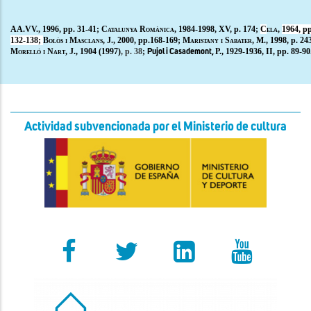
AA.VV., 1996,
pp.
31-41
; Catalunya Romànica
, 1984-1998, XV, p. 174;
C
ela,
1964, pp
132-138;
B
olòs i
M
asclans
, J.
,
2000, pp.168-169; M
aristany i
S
abater,
M.
, 1998,
p
. 24
M
orelló i
N
art
, J., 1904 (1997)
, p. 38
;
P., 1929-1936
, II,
pp. 89-90
Pujol i Casademont,
Actividad subvencionada por el Ministerio de cultura