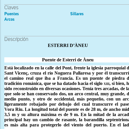
Claves
Puentes
Sillares
Arcos
Descripción
ESTERRI D’ÀNEU
Puente de Esterri de Àneu
Está localizado en la calle del Pont, frente la iglesia parroquial 
Sant Vicenç,
cruza el río Noguera Pallaresa y por
él transcurr
el camino real que iba a Francia. Es un puente de piedra 
tradición románica, que se ha datado hacia el siglo
xiii,
si bien, 
sido reconstruido en diversas ocasiones. Tenía tres arcadas, de l
que solo se han conservado dos, un arco central, muy grande, 
medio punto, y otro de occidental, más pequeño, con un ar
ligeramente rebajado por debajo del cual transcurre el pas
Vora Riu. La longitud total del puente es de 28 m, de ancho mi
3,5 m y su altura máxima es de 9 m. En la mitad de la arca
principal hay un cambio de rasante, la barandilla septentrion
es más alta para protegerlo del viento del puerto.
En el la