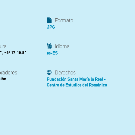
Formato
JPG
ura
Idioma
 , -6º 17' 19.8"
es-ES
oradores
Derechos
ción
Fundación Santa María la Real -
Centro de Estudios del Románico