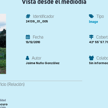
Vista desde el mediodía
Identificador
Tipo
24139_01_005
Image
Fecha
Cobert
42º 55' 57.71"
13/12/2010
Autor
Colab
Jaime Nuño González
Sin informa
ficio (Relación)
lidad
scuro
cipio