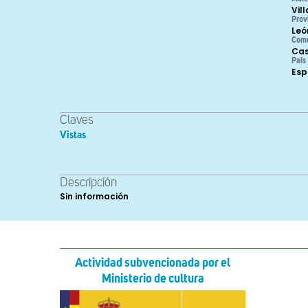
Vil
Prov
Leó
Com
Cas
País
Es
Claves
Vistas
Descripción
Sin información
Actividad subvencionada por el
Ministerio de cultura