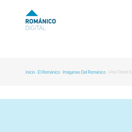
Pasar
al
MENU
TOP
contenido
principal
MAIN
NAVIGATION
Inicio
El Románico
Imágenes Del Románico
Vista Desde E
-
-
-
Sobrescribir
enlaces
de
ayuda
a
la
navegación