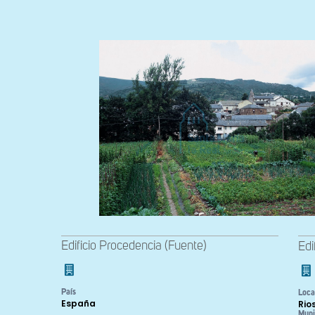
Edificio Procedencia (Fuente)
Edi
País
Loca
España
Rio
Muni