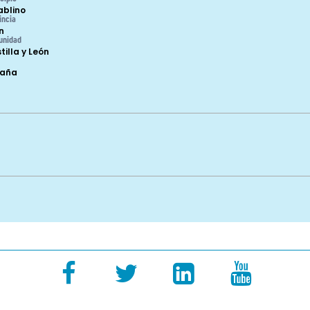
lablino
incia
n
unidad
tilla y León
paña