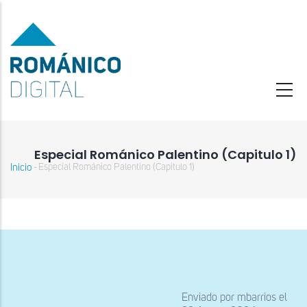
Pasar
al
contenido
principal
Especial Románico Palentino (Capitulo 1)
Inicio
Especial Románico Palentino (Capitulo 1)
-
Sobrescribir
enlaces
de
ayuda
a
la
navegación
Enviado por
mbarrios
el