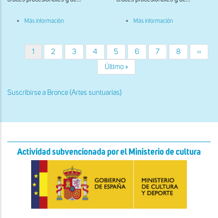
sobre
sobre
Más información
Más información
Cristo
Cristo
de
de
bronce,
bronce,
detalle
detalle
Página
1
Página
2
Página
3
Página
4
Página
5
Página
6
Página
7
Página
8
Siguie
››
Paginación
del
del
actual
página
torso
rostro
Última
Último »
página
Suscribirse a Bronce (Artes suntuarias)
Actividad subvencionada por el Ministerio de cultura