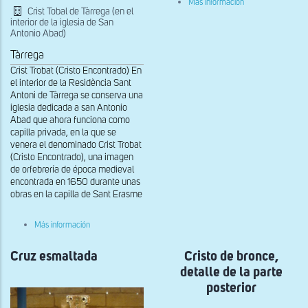
Más información
Detalle
Crist Tobal de Tàrrega (en el
del
interior de la iglesia de San
reverso
Antonio Abad)
de
la
Tàrrega
cruz
Crist Trobat (Cristo Encontrado) En
procesional
el interior de la Residència Sant
Antoni de Tàrrega se conserva una
iglesia dedicada a san Antonio
Abad que ahora funciona como
capilla privada, en la que se
venera el denominado Crist Trobat
(Cristo Encontrado), una imagen
de orfebrería de época medieval
encontrada en 1650 durante unas
obras en la capilla de Sant Erasme
sobre
Más información
Vista
del
Cruz esmaltada
Crist
Cristo de bronce,
Tobal
detalle de la parte
de
Tàrrega
posterior