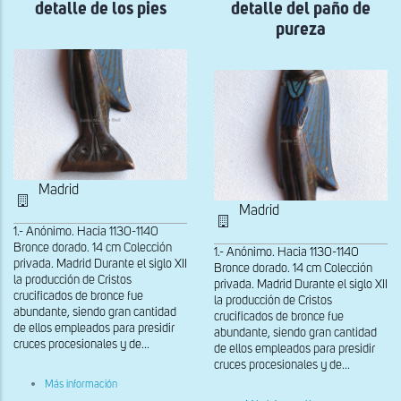
detalle de los pies
detalle del paño de
de
la
pureza
parte
posterior
Madrid
Madrid
1.- Anónimo. Hacia 1130-1140
Bronce dorado. 14 cm Colección
1.- Anónimo. Hacia 1130-1140
privada. Madrid Durante el siglo XII
Bronce dorado. 14 cm Colección
la producción de Cristos
privada. Madrid Durante el siglo XII
crucificados de bronce fue
la producción de Cristos
abundante, siendo gran cantidad
crucificados de bronce fue
de ellos empleados para presidir
abundante, siendo gran cantidad
cruces procesionales y de...
de ellos empleados para presidir
cruces procesionales y de...
sobre
Más información
Cristo