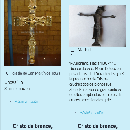
Madrid
1.- Anónimo. Hacia 1130-1140
Bronce dorado. 14 cm Colección
Iglesia de San Martín de Tours
privada. Madrid Durante el siglo XII
la producción de Cristos
Uncastillo
crucificados de bronce fue
Sin información
abundante, siendo gran cantidad
de ellos empleados para presidir
cruces procesionales y de...
sobre
Más información
Cruz
esmaltada
sobre
Más información
Cristo
de
Cristo de bronce,
Cristo de bronce,
bronce,
detalle