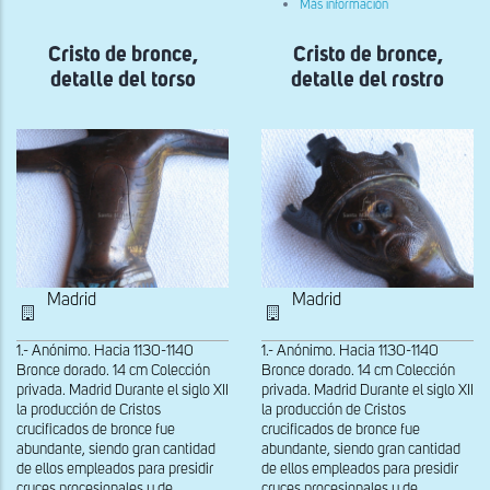
sobre
Más información
de
Cristo
bronce,
de
detalle
Cristo de bronce,
Cristo de bronce,
bronce,
de
detalle
los
detalle del torso
detalle del rostro
del
pies
paño
de
pureza
Madrid
Madrid
1.- Anónimo. Hacia 1130-1140
1.- Anónimo. Hacia 1130-1140
Bronce dorado. 14 cm Colección
Bronce dorado. 14 cm Colección
privada. Madrid Durante el siglo XII
privada. Madrid Durante el siglo XII
la producción de Cristos
la producción de Cristos
crucificados de bronce fue
crucificados de bronce fue
abundante, siendo gran cantidad
abundante, siendo gran cantidad
de ellos empleados para presidir
de ellos empleados para presidir
cruces procesionales y de...
cruces procesionales y de...