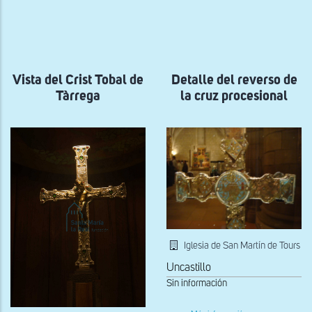
ayuda
a
la
navegación
Vista del Crist Tobal de
Detalle del reverso de
Tàrrega
la cruz procesional
Iglesia de San Martín de Tours
Uncastillo
Sin información
sobre