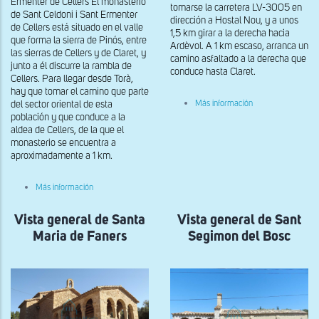
Ermenter de Cellers El monasterio
tomarse la carretera LV-3005 en
de Sant Celdoni i Sant Ermenter
dirección a Hostal Nou, y a unos
de Cellers está situado en el valle
1,5 km girar a la derecha hacia
que forma la sierra de Pinós, entre
Ardèvol. A 1 km escaso, arranca un
las sierras de Cellers y de Claret, y
camino asfaltado a la derecha que
junto a él discurre la rambla de
conduce hasta Claret.
Cellers. Para llegar desde Torà,
hay que tomar el camino que parte
sobre
del sector oriental de esta
Más información
Vista
población y que conduce a la
general
aldea de Cellers, de la que el
de
monasterio se encuentra a
Santa
Maria
aproximadamente a 1 km.
de
Claret
sobre
Más información
Vista
general
Vista general de Santa
desde
Vista general de Sant
el
Maria de Faners
Segimon del Bosc
sureste
de
Sant
Celoni
i
Sant
Ermenter
de