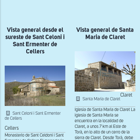
a
la
navegación
Vista general desde el
Vista general de Santa
sureste de Sant Celoni i
Maria de Claret
Sant Ermenter de
Cellers
Claret
Santa Maria de Claret
Iglesia de Santa Maria de Claret La
Sant Celoni i Sant Ermenter
iglesia de Santa María se
de Cellers
encuentra en la localidad de
Claret, a unos 7 km al Este de
Cellers
Torà, en lo alto de un cerro de la
Monasterio de Sant Celdoni i Sant
sierra de Claret. Desde Torà, debe