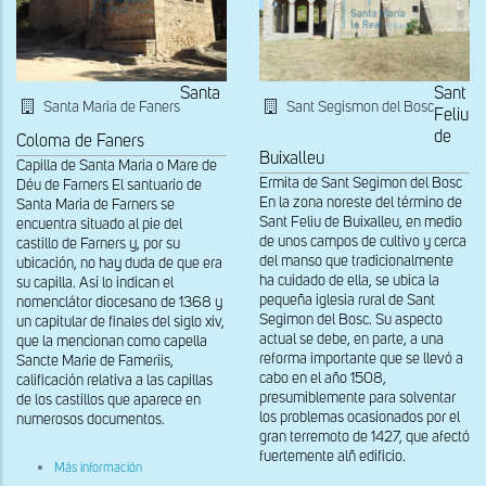
Cellers
Santa
Sant
Santa Maria de Faners
Sant Segismon del Bosc
Feliu
de
Coloma de Faners
Buixalleu
Capilla de Santa Maria o Mare de
Ermita de Sant Segimon del Bosc
Déu de Farners El santuario de
En la zona noreste del término de
Santa Maria de Farners se
Sant Feliu de Buixalleu, en medio
encuentra situado al pie del
de unos campos de cultivo y cerca
castillo de Farners y, por su
del manso que tradicionalmente
ubicación, no hay duda de que era
ha cuidado de ella, se ubica la
su capilla. Así lo indican el
pequeña iglesia rural de Sant
nomenclátor diocesano de 1368 y
Segimon del Bosc. Su aspecto
un capitular de finales del siglo xiv,
actual se debe, en parte, a una
que la mencionan como capella
reforma importante que se llevó a
Sancte Marie de Fameriis,
cabo en el año 1508,
calificación relativa a las capillas
presumiblemente para solventar
de los castillos que aparece en
los problemas ocasionados por el
numerosos documentos.
gran terremoto de 1427, que afectó
fuertemente alñ edificio.
sobre
Más información
Vista