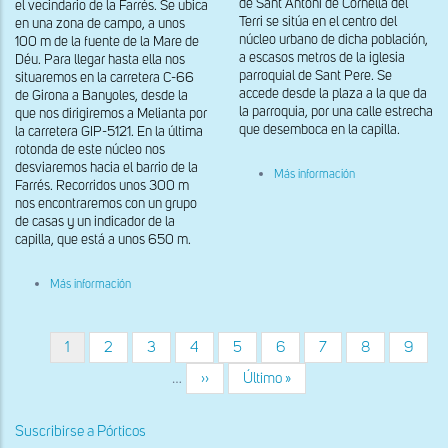
de Sant Antoni de Cornellà del
el vecindario de la Farrés. Se ubica
Terri se sitúa en el centro del
en una zona de campo, a unos
núcleo urbano de dicha población,
100 m de la fuente de la Mare de
a escasos metros de la iglesia
Déu. Para llegar hasta ella nos
parroquial de Sant Pere. Se
situaremos en la carretera C-66
accede desde la plaza a la que da
de Girona a Banyoles, desde la
la parroquia, por una calle estrecha
que nos dirigiremos a Melianta por
que desemboca en la capilla.
la carretera GIP-5121. En la última
rotonda de este núcleo nos
desviaremos hacia el barrio de la
sobre
Más información
Farrés. Recorridos unos 300 m
Vista
occidental
nos encontraremos con un grupo
de
de casas y un indicador de la
Sant
capilla, que está a unos 650 m.
Antoni
de
Cornellà
sobre
Más información
del
Fachada
Terri
occidental
de
la
Página
1
Página
2
Página
3
Página
4
Página
5
Página
6
Página
7
Página
8
Página
9
Paginación
Mare
actual
de
…
Siguiente
››
Última
Último »
Déu
página
página
de
la
Suscribirse a Pórticos
Font