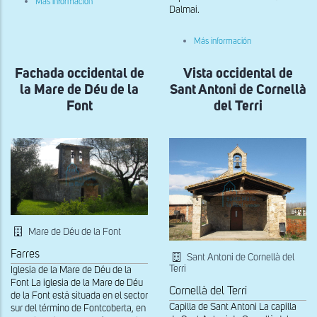
Más información
Dalmai.
Vista
actual
de
sobre
Sant
Más información
Vista
Feliu
general
de
Fachada occidental de
Vista occidental de
de
Buixalleu
Sant
la Mare de Déu de la
Sant Antoni de Cornellà
Romá
de
Font
del Terri
Brunyola
Mare de Déu de la Font
Farres
Sant Antoni de Cornellà del
Terri
Iglesia de la Mare de Déu de la
Font La iglesia de la Mare de Déu
Cornellà del Terri
de la Font está situada en el sector
Capilla de Sant Antoni La capilla
sur del término de Fontcoberta, en