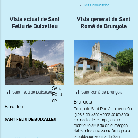
general
sobre
Más información
de
Vista
Santa
general
Maria
Vista actual de Sant
Vista general de Sant
de
de
Sant
Feliu de Buixalleu
Romá de Brunyola
Faners
Segimon
del
Bosc
Sant
Sant Feliu de Buixalleu
Sant Romá de Brunyola
Feliu
de
Brunyola
Buixalleu
Ermita de Sant Romà La pequeña
iglesia de Sant Romà se levanta
SANT FELIU DE BUIXALLEU
en medio del campo, en un
montículo situado en el margen
del camino que va de Brunyola a
la población vecina de Sant
sobre