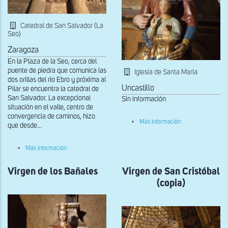
Catedral de San Salvador (La
Seo)
Zaragoza
En la Plaza de la Seo, cerca del
puente de piedra que comunica las
Iglesia de Santa María
dos orillas del río Ebro y próxima al
Uncastillo
Pilar se encuentra la catedral de
San Salvador. La excepcional
Sin información
situación en el valle, centro de
convergencia de caminos, hizo
sobre
Más información
que desde...
Virgen
de
los
sobre
Más información
Bañales
Arquerías
del
Virgen de los Bañales
interior
Virgen de San Cristóbal
del
(copia)
ábside
central