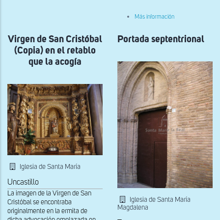
sobre
Más información
Virgen
de
Virgen de San Cristóbal
Portada septentrional
San
Cristóbal
(Copia) en el retablo
(copia)
que la acogía
Iglesia de Santa María
Uncastillo
La imagen de la Virgen de San
Iglesia de Santa María
Cristóbal se encontraba
Magdalena
originalmente en la ermita de
dicha advocación emplazada en