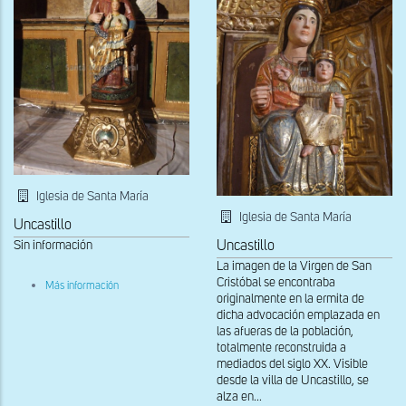
Iglesia de Santa María
Iglesia de Santa María
Uncastillo
Sin información
Uncastillo
La imagen de la Virgen de San
Cristóbal se encontraba
sobre
Más información
Virgen
originalmente en la ermita de
de
dicha advocación emplazada en
los
las afueras de la población,
Bañales
totalmente reconstruida a
mediados del siglo XX. Visible
desde la villa de Uncastillo, se
alza en...