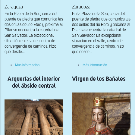
Zaragoza
Zaragoza
En la Plaza de la Seo, cerca del
En la Plaza de la Seo, cerca del
puente de piedra que comunica las
puente de piedra que comunica las
dos orillas del río Ebro y próxima al
dos orillas del río Ebro y próxima al
Pilar se encuentra la catedral de
Pilar se encuentra la catedral de
San Salvador. La excepcional
San Salvador. La excepcional
situación en el valle, centro de
situación en el valle, centro de
convergencia de caminos, hizo
convergencia de caminos, hizo
que desde...
que desde...
sobre
sobre
Más información
Más información
Detalle
Apóstol
de
Arquerías del interior
Apóstol
Virgen de los Bañales
del ábside central