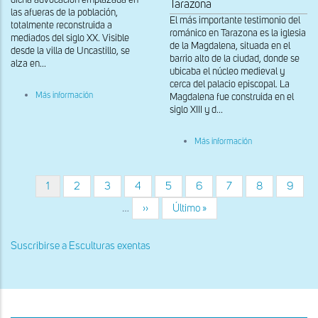
Tarazona
las afueras de la población,
El más importante testimonio del
totalmente reconstruida a
románico en Tarazona es la iglesia
mediados del siglo XX. Visible
de la Magdalena, situada en el
desde la villa de Uncastillo, se
barrio alto de la ciudad, donde se
alza en...
ubicaba el núcleo medieval y
cerca del palacio episcopal. La
sobre
Más información
Magdalena fue construida en el
Virgen
siglo XIII y d...
de
San
Cristóbal
sobre
Más información
(Copia)
Portada
en
septentrional
el
retablo
Página
1
Página
2
Página
3
Página
4
Página
5
Página
6
Página
7
Página
8
Página
9
que
Paginación
actual
la
…
Siguiente
››
Última
Último »
acogía
página
página
Suscribirse a Esculturas exentas