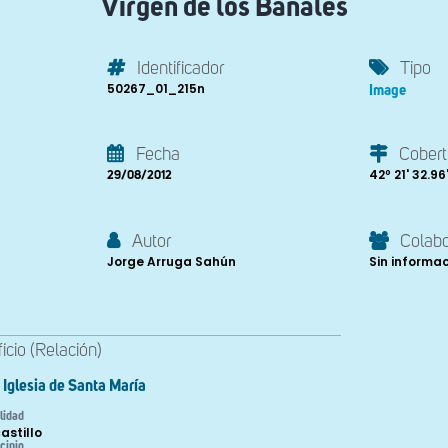
Virgen de los Bañales
Identificador
Tipo
50267_01_215n
Image
Fecha
Cobert
42º 21' 32.96''
29/08/2012
Autor
Colab
Jorge Arruga Sahún
Sin informa
ficio (Relación)
Iglesia de Santa María
lidad
astillo
cipio