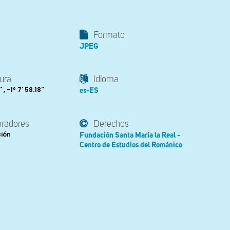
Formato
JPEG
ura
Idioma
 , -1º 7' 58.18''
es-ES
oradores
Derechos
ción
Fundación Santa María la Real -
Centro de Estudios del Románico