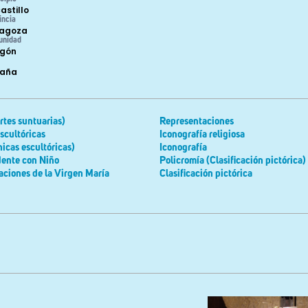
astillo
incia
agoza
unidad
gón
paña
tes suntuarias)
Representaciones
scultóricas
Iconografía religiosa
nicas escultóricas)
Iconografía
dente con Niño
Policromía (Clasificación pictórica)
ciones de la Virgen María
Clasificación pictórica