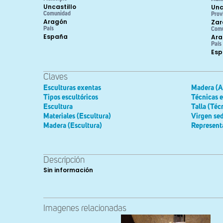
Uncastillo
Unc
Comunidad
Prov
Aragón
Zar
País
Com
España
Ara
País
Es
Claves
Esculturas exentas
Madera (Ar
Tipos escultóricos
Técnicas e
Escultura
Talla (Téc
Materiales (Escultura)
Virgen se
Madera (Escultura)
Representa
Descripción
Sin información
Imagenes relacionadas