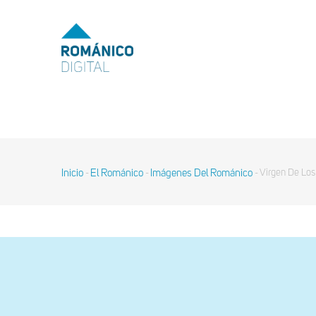
Pasar
al
MENU
TOP
contenido
principal
MAIN
NAVIGATION
Inicio
El Románico
Imágenes Del Románico
Virgen De Los
-
-
-
Sobrescribir
enlaces
de
ayuda
a
la
navegación