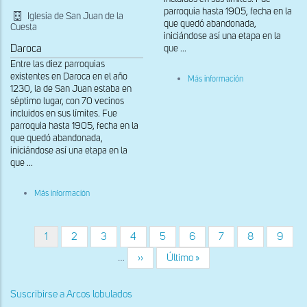
parroquia hasta 1905, fecha en la
Iglesia de San Juan de la
que quedó abandonada,
Cuesta
iniciándose así una etapa en la
que ...
Daroca
Entre las diez parroquias
existentes en Daroca en el año
sobre
Más información
Vista
1230, la de San Juan estaba en
central
séptimo lugar, con 70 vecinos
del
incluidos en sus límites. Fue
ábside
parroquia hasta 1905, fecha en la
que quedó abandonada,
iniciándose así una etapa en la
que ...
sobre
Más información
Ventana
central
del
ábside
Página
1
Página
2
Página
3
Página
4
Página
5
Página
6
Página
7
Página
8
Página
9
Paginación
actual
…
Siguiente
››
Última
Último »
página
página
Suscribirse a Arcos lobulados