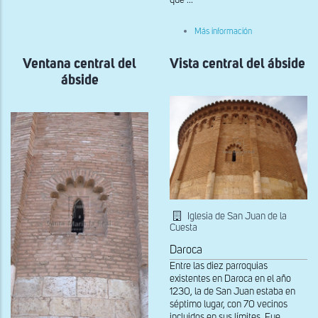
que ...
Ábside
sobre
Más información
Ventana
del
Ventana central del
Vista central del ábside
presbiterio
en
ábside
el
muro
sur
Iglesia de San Juan de la
Cuesta
Daroca
Entre las diez parroquias
existentes en Daroca en el año
1230, la de San Juan estaba en
séptimo lugar, con 70 vecinos
incluidos en sus límites. Fue