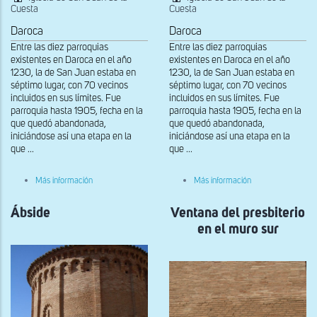
Cuesta
Cuesta
Daroca
Daroca
Entre las diez parroquias
Entre las diez parroquias
existentes en Daroca en el año
existentes en Daroca en el año
1230, la de San Juan estaba en
1230, la de San Juan estaba en
séptimo lugar, con 70 vecinos
séptimo lugar, con 70 vecinos
incluidos en sus límites. Fue
incluidos en sus límites. Fue
parroquia hasta 1905, fecha en la
parroquia hasta 1905, fecha en la
que quedó abandonada,
que quedó abandonada,
iniciándose así una etapa en la
iniciándose así una etapa en la
que ...
que ...
sobre
sobre
Más información
Más información
Interior
Interior
Ábside
Ventana del presbiterio
en el muro sur