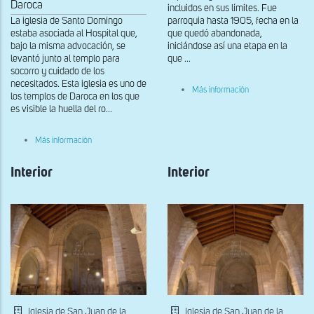
Daroca
incluidos en sus límites. Fue
La iglesia de Santo Domingo
parroquia hasta 1905, fecha en la
estaba asociada al Hospital que,
que quedó abandonada,
bajo la misma advocación, se
iniciándose así una etapa en la
levantó junto al templo para
que ...
socorro y cuidado de los
necesitados. Esta iglesia es uno de
sobre
Más información
los templos de Daroca en los que
Detalle
es visible la huella del ro...
del
arco
triunfal
sobre
Más información
Ventana
de
Interior
la
Interior
torre
Iglesia de San Juan de la
Iglesia de San Juan de la