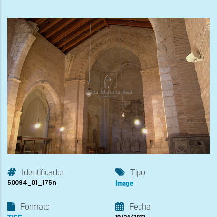
Identificador
Tipo
50094_01_175n
Image
Formato
Fecha