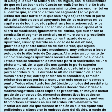
la Colegial de Santa María y en San Miguel, con la peculiaridad
de que en San Juan de la Cuesta se realizó en ladrillo. Se trata
de una fila de arquillos con una mínima abertura ornamental en
su centro que, en razón de tres por segmento (salvo por el
último del lado norte en el que sólo hay dos), recorren la parte
alta del cilindro absidal apoyando los de los extremos en los
capiteles de ladrillo de las pilastras y los interiores sobre los
modillones comentados. Por encima de ellos se dispone otra
hilera de modillones, igualmente de ladrillo, que sustentan la
cornisa. En el segmento central y en el muro sur del presbiterio
abren dos ventanas similares con un trazado de arco
apuntado, casi aspillerado en el caso de la del ábside,
guarnecido por otro lobulado de siete arcos, que siguen
modelos de la arquitectura musulmana, muy próximos a los del
palacio de la Aljafería de Zaragoza. Al interior un conjunto de
cinco arcos ciegos apuntados recorre el hemiciclo del ábside.
Estos arcos se rellenaron de mortero para la realización de una
pintura mural, de la que sólo nos queda la parte superior
aplicada sobre el cascarón absidal, ya que la inferior se picó
para sacarlos a la luz durante la última restauración. En los
muros norte y sur, correspondientes al presbiterio, también
existen dos arcos por lado, aunque en este caso son de medio
punto. Todos ellos, tanto los del ábside como los del presbiterio,
apoyan sobre columnas con capiteles decorados a base de
motivos vegetales. Estos capiteles presentan, en mayor o menor
grado de conservación, elementos decorativos basados en
hojas lisas vueltas en piñas o bolas en las esquinas, y motivos
fitomórficos estriados en sus laterales. Otro elemento del
interior del edificio que merece atención es el arco apuntado
polilobulado, situado en la embocadura del ábside, a modo de