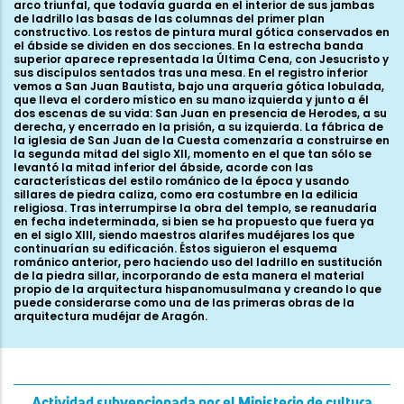
arco triunfal, que todavía guarda en el interior de sus jambas
de ladrillo las basas de las columnas del primer plan
constructivo. Los restos de pintura mural gótica conservados en
el ábside se dividen en dos secciones. En la estrecha banda
superior aparece representada la Última Cena, con Jesucristo y
sus discípulos sentados tras una mesa. En el registro inferior
vemos a San Juan Bautista, bajo una arquería gótica lobulada,
que lleva el cordero místico en su mano izquierda y junto a él
dos escenas de su vida: San Juan en presencia de Herodes, a su
derecha, y encerrado en la prisión, a su izquierda. La fábrica de
la iglesia de San Juan de la Cuesta comenzaría a construirse en
la segunda mitad del siglo XII, momento en el que tan sólo se
levantó la mitad inferior del ábside, acorde con las
características del estilo románico de la época y usando
sillares de piedra caliza, como era costumbre en la edilicia
religiosa. Tras interrumpirse la obra del templo, se reanudaría
en fecha indeterminada, si bien se ha propuesto que fuera ya
en el siglo XIII, siendo maestros alarifes mudéjares los que
continuarían su edificación. Éstos siguieron el esquema
románico anterior, pero haciendo uso del ladrillo en sustitución
de la piedra sillar, incorporando de esta manera el material
propio de la arquitectura hispanomusulmana y creando lo que
puede considerarse como una de las primeras obras de la
arquitectura mudéjar de Aragón.