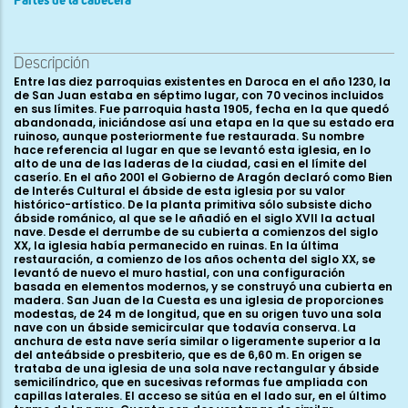
Partes de la cabecera
Descripción
Entre las diez parroquias existentes en Daroca en el año 1230, la
de San Juan estaba en séptimo lugar, con 70 vecinos incluidos
en sus límites. Fue parroquia hasta 1905, fecha en la que quedó
abandonada, iniciándose así una etapa en la que su estado era
ruinoso, aunque posteriormente fue restaurada. Su nombre
hace referencia al lugar en que se levantó esta iglesia, en lo
alto de una de las laderas de la ciudad, casi en el límite del
caserío. En el año 2001 el Gobierno de Aragón declaró como Bien
de Interés Cultural el ábside de esta iglesia por su valor
histórico-artístico. De la planta primitiva sólo subsiste dicho
ábside románico, al que se le añadió en el siglo XVII la actual
nave. Desde el derrumbe de su cubierta a comienzos del siglo
XX, la iglesia había permanecido en ruinas. En la última
restauración, a comienzo de los años ochenta del siglo XX, se
levantó de nuevo el muro hastial, con una configuración
basada en elementos modernos, y se construyó una cubierta en
madera. San Juan de la Cuesta es una iglesia de proporciones
modestas, de 24 m de longitud, que en su origen tuvo una sola
nave con un ábside semicircular que todavía conserva. La
anchura de esta nave sería similar o ligeramente superior a la
del anteábside o presbiterio, que es de 6,60 m. En origen se
trataba de una iglesia de una sola nave rectangular y ábside
semicilíndrico, que en sucesivas reformas fue ampliada con
capillas laterales. El acceso se sitúa en el lado sur, en el último