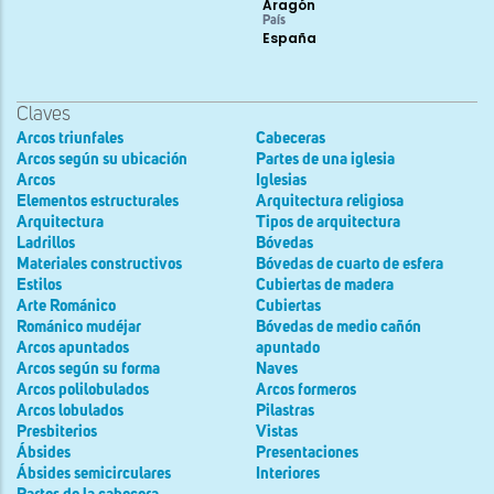
Aragón
País
España
Claves
Arcos triunfales
Cabeceras
Arcos según su ubicación
Partes de una iglesia
Arcos
Iglesias
Elementos estructurales
Arquitectura religiosa
Arquitectura
Tipos de arquitectura
Ladrillos
Bóvedas
Materiales constructivos
Bóvedas de cuarto de esfera
Estilos
Cubiertas de madera
Arte Románico
Cubiertas
Románico mudéjar
Bóvedas de medio cañón
Arcos apuntados
apuntado
Arcos según su forma
Naves
Arcos polilobulados
Arcos formeros
Arcos lobulados
Pilastras
Presbiterios
Vistas
Ábsides
Presentaciones
Ábsides semicirculares
Interiores