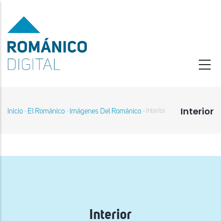
Pasar
al
contenido
principal
Interior
Inicio
El Románico
Imágenes Del Románico
Interior
-
-
-
Sobrescribir
enlaces
de
ayuda
a
la
navegación
Interior