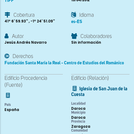
TIFF
19/04/2012
Cobertura
Idioma
41º 6' 59.93'' , -1º 24' 51.09''
es-ES
Autor
Colaboradores
Jesús Andrés Navarro
Sin información
Derechos
Fundación Santa María la Real - Centro de Estudios del Románico
Edificio Procedencia
Edificio (Relación)
(Fuente)
Iglesia de San Juan de la
Cuesta
Localidad
País
Daroca
España
Municipio
Daroca
Provincia
Zaragoza
Comunidad