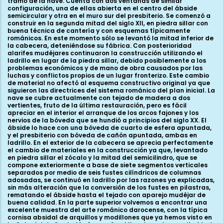
tramo de la nave. Cuenta con dos ventanas de similar
configuración, una de ellas abierta en el centro del ábside
semicircular y otra en el muro sur del presbiterio. Se comenzó a
construir en la segunda mitad del siglo XII, en piedra sillar con
buena técnica de cantería y con esquemas típicamente
románicos. En este momento sólo se levantó la mitad inferior de
la cabecera, deteniéndose su fábrica. Con posterioridad
alarifes mudéjares continuaron la construcción utilizando el
ladrillo en lugar de la piedra sillar, debido posiblemente a los
problemas económicos y de mano de obra causados por las
luchas y conflictos propios de un lugar fronterizo. Este cambio
de material no afectó al esquema constructivo original ya que
siguieron las directrices del sistema románico del plan inicial. La
nave se cubre actualmente con tejado de madera a dos
vertientes, fruto de la última restauración, pero es fácil
apreciar en el interior el arranque de los arcos fajones y los
nervios de la bóveda que se hundió a principios del siglo XX. El
ábside lo hace con una bóveda de cuarto de esfera apuntada,
y el presbiterio con bóveda de cañón apuntada, ambas en
ladrillo. En el exterior de la cabecera se aprecia perfectamente
el cambio de materiales en la construcción ya que, levantado
en piedra sillar el zócalo y la mitad del semicilindro, que se
compone exteriormente a base de siete segmentos verticales
separados por medio de seis fustes cilíndricos de columnas
adosadas, se continuó en ladrillo por las razones ya explicadas,
sin más alteración que la conversión de los fustes en pilastras,
rematando el ábside hasta el tejado con aparejo mudéjar de
buena calidad. En la parte superior volvemos a encontrar una
excelente muestra del arte románico darocense, con la típica
cornisa absidal de arquillos y modillones que ya hemos visto en