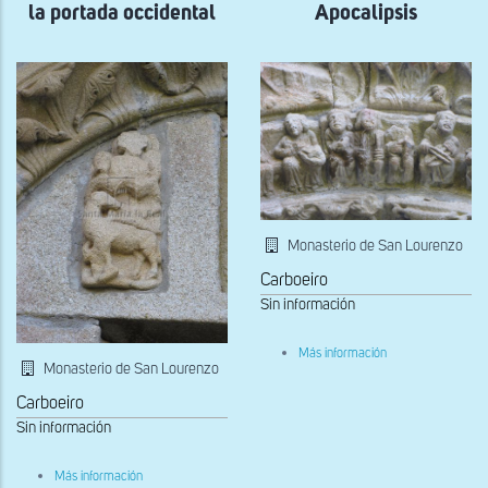
la portada occidental
Apocalipsis
y
San
Pablo
en
la
fachada
oeste
de
Sant
Pau
de
Anglesola
Monasterio de San Lourenzo
Carboeiro
Sin información
sobre
Más información
Ancianos
Monasterio de San Lourenzo
del
Apocalipsis
Carboeiro
Sin información
sobre
Más información