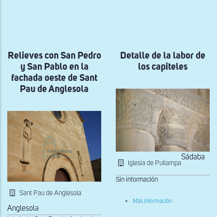
ayuda
a
la
navegación
Relieves con San Pedro
Detalle de la labor de
y San Pablo en la
los capiteles
fachada oeste de Sant
Pau de Anglesola
Sádaba
Iglesia de Puilampa
Sin información
Sant Pau de Anglesola
sobre
Más información
Detalle
Anglesola
de