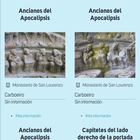
Relieve
del
Ancianos del
tímpano
Ancianos del
de
Apocalipsis
Apocalipsis
la
portada
occidental
Monasterio de San Lourenzo
Monasterio de San Lourenzo
Carboeiro
Carboeiro
Sin información
Sin información
sobre
sobre
Más información
Más información
Ancianos
Ancianos
del
del
Ancianos del
Apocalipsis
Capiteles del lado
Apocalipsis
Apocalipsis
derecho de la portada