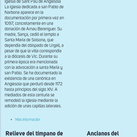
Iglesia de Sant Pau de Anglesola
la
La iglesia dedicada a san Pablo de
labor
de
Narbona aparece en la
los
documentación por primera vez en
capiteles
1097, concretamente en una
donación de Arnau Berenguer. Su
madre, Sança, cedió el templo a
Santa Maria de Solsona, que
dependía del obispado de Urgell, a
pesar de que la villa correspondía
a la diócesis de Vic. Durante su
primera época era mencionada
con la advocación a santa María y
san Pablo. Se ha documentado la
existencia de una canónica en
Anglesola que perduró desde 1172
hasta principios del siglo XIV. A
mediados de esta centuria se
remodeló la iglesia mediante la
adición de unas capillas laterales.
sobre
Más información
Relieves
con
Relieve del tímpano de
San
Ancianos del
Pedro