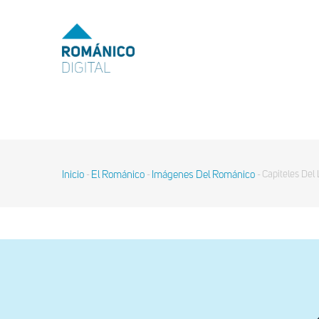
Pasar
al
MENU
TOP
contenido
principal
MAIN
NAVIGATION
Inicio
El Románico
Imágenes Del Románico
Capiteles Del
-
-
-
Sobrescribir
enlaces
de
ayuda
a
la
navegación