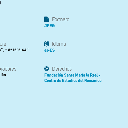
a
Formato
JPEG
ura
Idioma
' , - 8º 16' 6.44''
es-ES
oradores
Derechos
ción
Fundación Santa María la Real -
Centro de Estudios del Románico