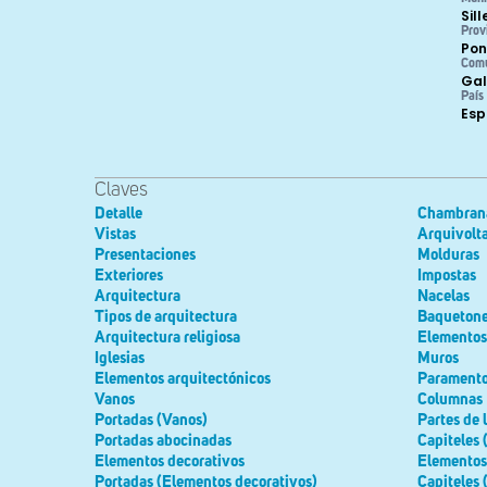
Sil
Prov
Pon
Com
Gal
País
Es
Claves
Detalle
Chambran
Vistas
Arquivolt
Presentaciones
Molduras
Exteriores
Impostas
Arquitectura
Nacelas
Tipos de arquitectura
Baqueton
Arquitectura religiosa
Elementos 
Iglesias
Muros
Elementos arquitectónicos
Parament
Vanos
Columnas
Portadas (Vanos)
Partes de 
Portadas abocinadas
Capiteles 
Elementos decorativos
Elementos 
Portadas (Elementos decorativos)
Capiteles 