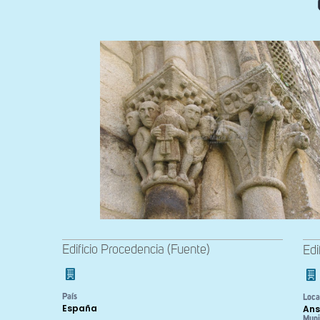
Edificio Procedencia (Fuente)
Edi
País
Loca
España
Ans
Muni