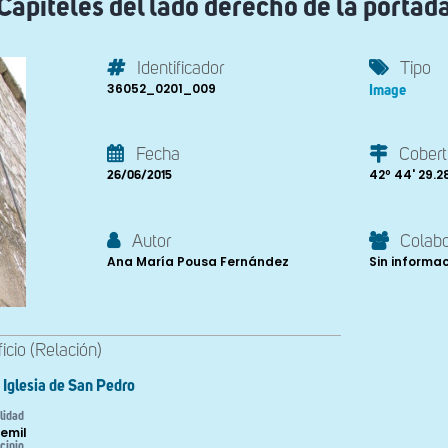
Capiteles del lado derecho de la portad
Identificador
Tipo
36052_0201_009
Image
Fecha
Cobert
42º 44' 29.28'
26/06/2015
Autor
Colab
Ana María Pousa Fernández
Sin informa
ficio (Relación)
Iglesia de San Pedro
lidad
emil
cipio