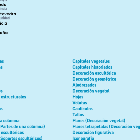
leda
incia
tevedra
unidad
icia
paña
as
Capiteles vegetales
as
Capiteles historiados
Decoración escultórica
Decoración geométrica
Ajedrezados
es
Decoración vegetal
estructurales
Hojas
Volutas
os
Caulículos
Tallos
la columna
Flores (Decoración vegetal)
(Partes de una columna)
Flores tetrapétalas (Decoración veg
escultóricos
Decoración figurativa
(Soportes escultóricos)
Iconografía