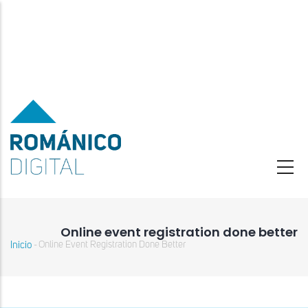
Pasar
al
contenido
principal
Online event registration done better
Inicio
Online Event Registration Done Better
-
Sobrescribir
enlaces
de