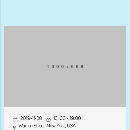
ayuda
a
la
navegación
2019-11-30
13: 00 - 19:00
Warren Street, New York, USA