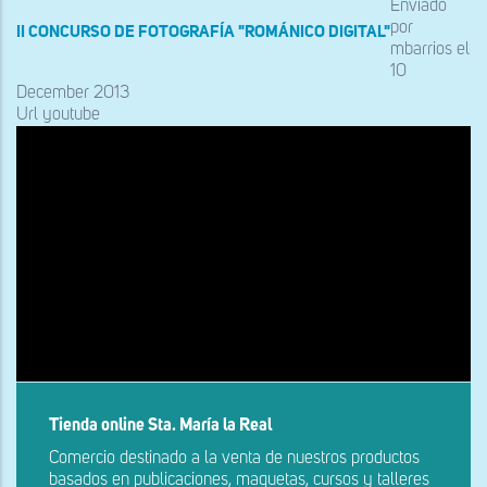
navegación
Enviado
por
II CONCURSO DE FOTOGRAFÍA "ROMÁNICO DIGITAL"
mbarrios
el
10
December 2013
Url youtube
Tienda online Sta. María la Real
Comercio destinado a la venta de nuestros productos
basados en publicaciones, maquetas, cursos y talleres