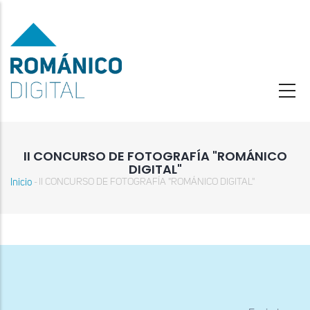
Pasar
al
contenido
principal
II CONCURSO DE FOTOGRAFÍA "ROMÁNICO
DIGITAL"
Inicio
II CONCURSO DE FOTOGRAFÍA "ROMÁNICO DIGITAL"
-
Sobrescribir
enlaces
de
ayuda
a
la