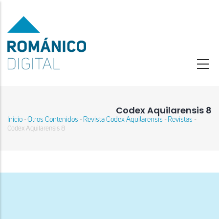
Pasar
al
contenido
principal
Codex Aquilarensis 8
Inicio
Otros Contenidos
Revista Codex Aquilarensis
Revistas
-
-
-
-
Sobrescribir
Codex Aquilarensis 8
enlaces
de
ayuda
a
la
navegación