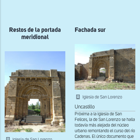
a
la
navegación
Restos de la portada
Fachada sur
meridional
Iglesia de San Lorenzo
Uncastillo
Próxima a la iglesia de San
Felices, la de San Lorenzo se halla
todavía más alejada del núcleo
urbano remontando el curso del río
Cadenas. El único documento que
Iglesia de San Lorenzo