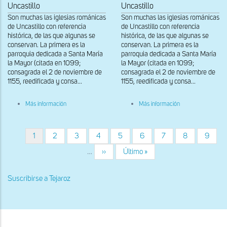
Uncastillo
Uncastillo
Son muchas las iglesias románicas
Son muchas las iglesias románicas
de Uncastillo con referencia
de Uncastillo con referencia
histórica, de las que algunas se
histórica, de las que algunas se
conservan. La primera es la
conservan. La primera es la
parroquia dedicada a Santa María
parroquia dedicada a Santa María
la Mayor (citada en 1099;
la Mayor (citada en 1099;
consagrada el 2 de noviembre de
consagrada el 2 de noviembre de
1155, reedificada y consa...
1155, reedificada y consa...
sobre
sobre
Más información
Más información
Muro
Vista
sur
suroccidental
Página
1
Página
2
Página
3
Página
4
Página
5
Página
6
Página
7
Página
8
Página
9
Paginación
actual
…
Siguiente
››
Última
Último »
página
página
Suscribirse a Tejaroz