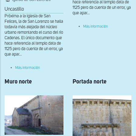
hace referencia al templo data de
1125 pero da cuenta de un error, ya
Uncastillo
que apar...
Próxima a la iglesia de San
Felices, la de San Lorenzo se halla
sobre
Más información
todavía más alejada del núcleo
Fachada
urbano remontando el curso del río
sur
Cadenas. El único documento que
hace referencia al templo data de
1125 pero da cuenta de un error, ya
que apar...
sobre
Más información
Restos
de
Muro norte
la
Portada norte
portada
meridional