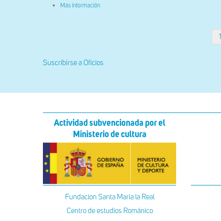
sobre
Más información
Detalle
de
la
arquivolta
Paginación
exterior
de
la
Suscribirse a Oficios
portada
sur
Actividad subvencionada por el
Ministerio de cultura
Fundacion Santa Maria la Real
Centro de estudios Románico