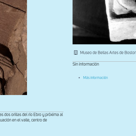
Museo de Bellas Artes de Bosto
Sin información
sobre
Más información
Dovela
de
la
portada
de
San
Miguel
 dos orillas del río Ebro y próxima al
uación en el valle, centro de