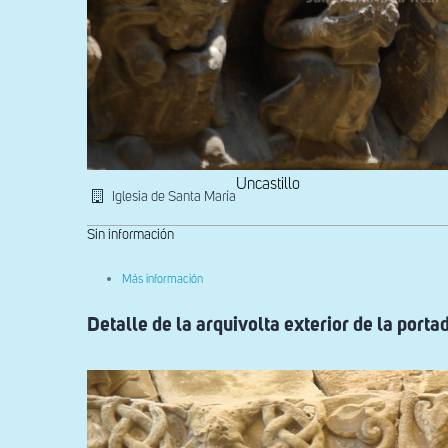
Uncastillo
Iglesia de Santa María
Sin información
sobre
Más información
Detalle
de
Detalle de la arquivolta exterior de la porta
la
arquivolta
exterior