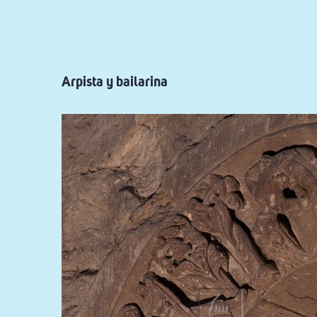
ayuda
a
la
navegación
Arpista y bailarina