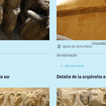
Uncastill
Iglesia de Santa María
Sin información
sobre
Más información
Capitel
historiado
da sur
Detalle de la arquivolta e
de
la
nave