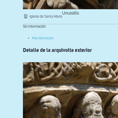
Uncastillo
Iglesia de Santa María
Sin información
sobre
Más información
Detalle
de
Detalle de la arquivolta exterior
la
arquivolta
exterior
de
la
portada
sur