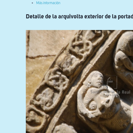
sobre
Más información
Arpista
y
Detalle de la arquivolta exterior de la porta
bailarina