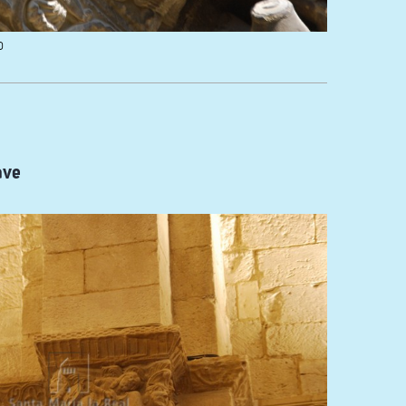
o
ave