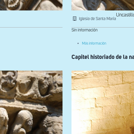
Uncastill
Iglesia de Santa María
Sin información
sobre
Más información
Detalle
de
Capitel historiado de la n
la
arquivolta
exterior