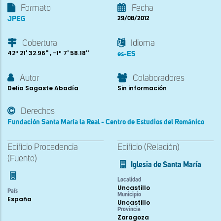
Formato
Fecha
JPEG
29/08/2012
Cobertura
Idioma
42º 21' 32.96'' , -1º 7' 58.18''
es-ES
Autor
Colaboradores
Delia Sagaste Abadía
Sin información
Derechos
Fundación Santa María la Real - Centro de Estudios del Románico
Edificio Procedencia
Edificio (Relación)
(Fuente)
Iglesia de Santa María
Localidad
Uncastillo
País
Municipio
España
Uncastillo
Provincia
Zaragoza