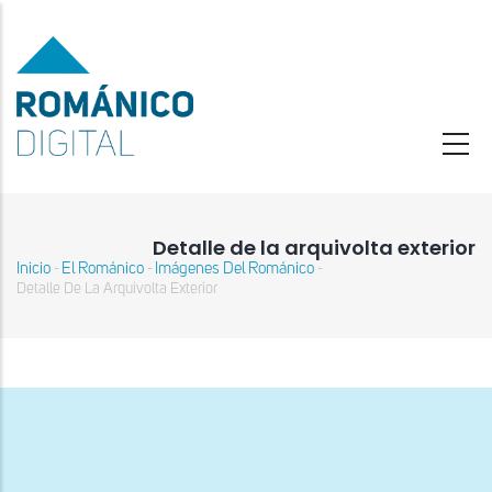
Pasar
al
contenido
principal
Detalle de la arquivolta exterior
Inicio
El Románico
Imágenes Del Románico
-
-
-
Sobrescribir
Detalle De La Arquivolta Exterior
enlaces
de
ayuda
a
la
navegación