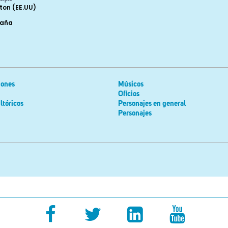
ton (EE.UU)
paña
iones
Músicos
Oficios
ltóricos
Personajes en general
Personajes