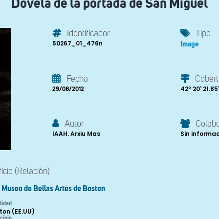
Dovela de la portada de San Miguel
Identificador
Tipo
50267_01_476n
Image
Fecha
Cobert
42º 20' 21.85'
29/08/2012
Autor
Colab
IAAH. Arxiu Mas
Sin informa
ficio (Relación)
Museo de Bellas Artes de Boston
lidad
ton (EE.UU)
cipio