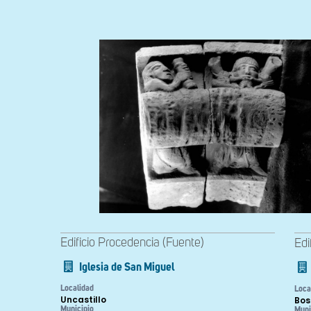
Edificio Procedencia (Fuente)
Edi
Iglesia de San Miguel
Localidad
Loca
Uncastillo
Bos
Municipio
Muni