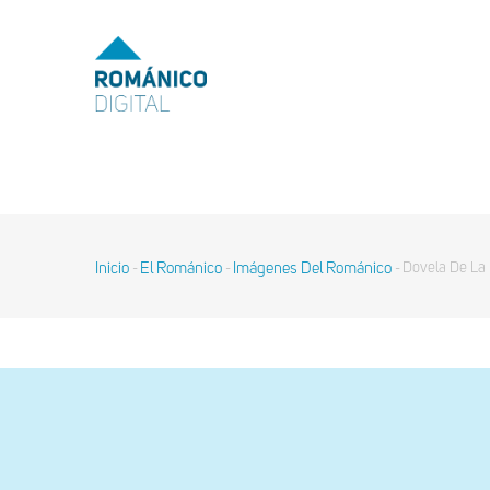
Pasar
al
MENU
TOP
contenido
principal
MAIN
NAVIGATION
Inicio
El Románico
Imágenes Del Románico
Dovela De La 
-
-
-
Sobrescribir
enlaces
de
ayuda
a
la
navegación