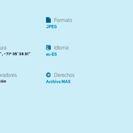
Formato
JPEG
ura
Idioma
' , -71º 05' 38.91''
es-ES
oradores
Derechos
ción
Archivo MAS