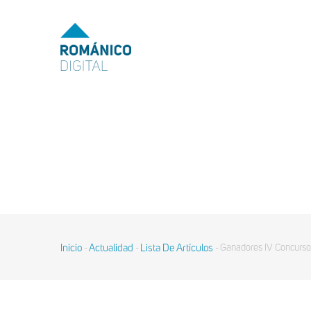
MENU
TOP
MAIN
NAVIGATION
Pasar
al
contenido
principal
Inicio
Actualidad
Lista De Artículos
Ganadores IV Concurso 
-
-
-
Sobrescribir
enlaces
de