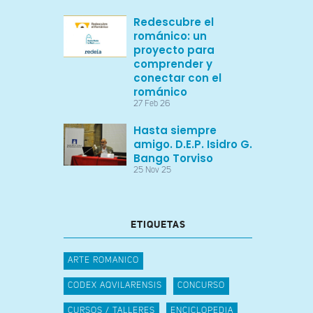
Redescubre el
románico: un
proyecto para
comprender y
conectar con el
románico
27 Feb 26
Hasta siempre
amigo. D.E.P. Isidro G.
Bango Torviso
25 Nov 25
ETIQUETAS
ARTE ROMANICO
CODEX AQVILARENSIS
CONCURSO
CURSOS / TALLERES
ENCICLOPEDIA