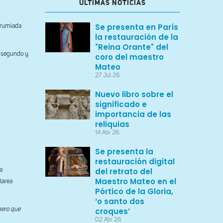
ULTIMAS NOTICIAS
Se presenta en París
a rumiada
la restauración de la
"Reina Orante" del
l segundo y
coro del maestro
Mateo
27 Jul 26
Nuevo libro sobre el
significado e
importancia de las
reliquias
14 Abr 26
Se presenta la
restauración digital
del retrato del
a
Maestro Mateo en el
tarea
Pórtico de la Gloria,
‘o santo dos
pero que
croques’
02 Abr 26