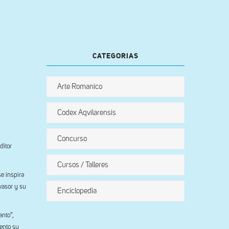
CATEGORIAS
Arte Romanico
Codex Aqvilarensis
Concurso
ditor
Cursos / Talleres
se inspira
nvasor y su
Enciclopedia
anto”,
ento su