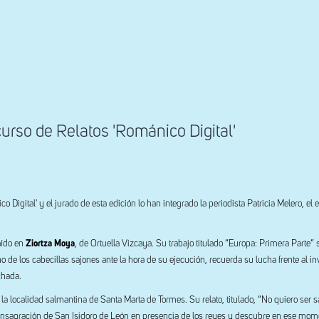
rso de Relatos 'Románico Digital'
 Digital' y el jurado de esta edición lo han integrado la periodista Patricia Melero, el e
aído en
Ziortza Moya
, de Ortuella Vizcaya. Su trabajo titulado “Europa: Primera Parte” 
 uno de los cabecillas sajones ante la hora de su ejecución, recuerda su lucha frente al i
chada.
 la localidad salmantina de Santa Marta de Tormes. Su relato, titulado, “No quiero ser s
 consagración de San Isidoro de León en presencia de los reyes y descubre en ese mom