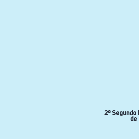
2º Segundo P
de