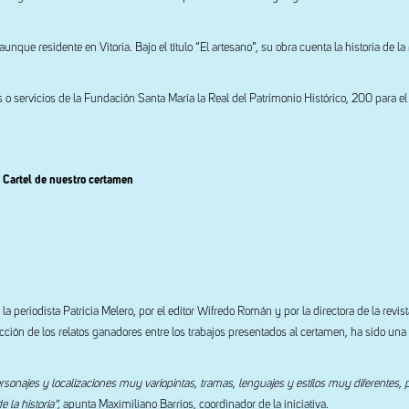
aunque residente en Vitoria. Bajo el título “El artesano”, su obra cuenta la historia de l
 o servicios de la Fundación Santa María la Real del Patrimonio Histórico, 200 para e
Cartel de nuestro certamen
la periodista Patricia Melero, por el editor Wifredo Román y por la directora de la revist
cción de los relatos ganadores entre los trabajos presentados al certamen, ha sido una 
sonajes y localizaciones muy variopintas, tramas, lenguajes y estilos muy diferentes, 
 la historia”,
apunta Maximiliano Barrios, coordinador de la iniciativa.