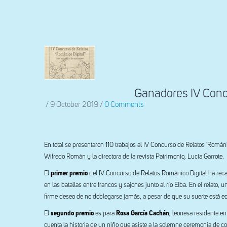
ayuda
a
la
navegación
Ganadores IV Concu
/
9 October 2019
/
0 Comments
En total se presentaron 110 trabajos al IV Concurso de Relatos 'Románico
Wifredo Román y la directora de la revista Patrimonio, Lucía Garrote.
El
primer premio
del IV Concurso de Relatos Románico Digital ha rec
en las batallas entre francos y sajones junto al río Elba. En el relato,
firme deseo de no doblegarse jamás, a pesar de que su suerte está e
El
segundo premio
es para
Rosa García Cachán
, leonesa residente en
cuenta la historia de un niño que asiste a la solemne ceremonia de