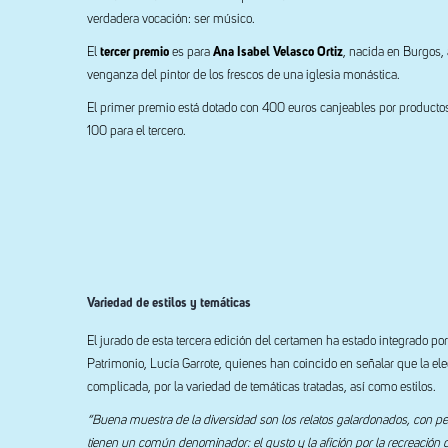
verdadera vocación: ser músico.
El
tercer premio
es para
Ana Isabel Velasco Ortiz
, nacida en Burgos, 
venganza del pintor de los frescos de una iglesia monástica.
El primer premio está dotado con 400 euros canjeables por productos
100 para el tercero.
Variedad de estilos y temáticas
El jurado de esta tercera edición del certamen ha estado integrado por 
Patrimonio, Lucía Garrote, quienes han coincido en señalar que la ele
complicada, por la variedad de temáticas tratadas, así como estilos.
“Buena muestra de la diversidad son los relatos galardonados, con per
tienen un común denominador: el gusto y la afición por la recreación de