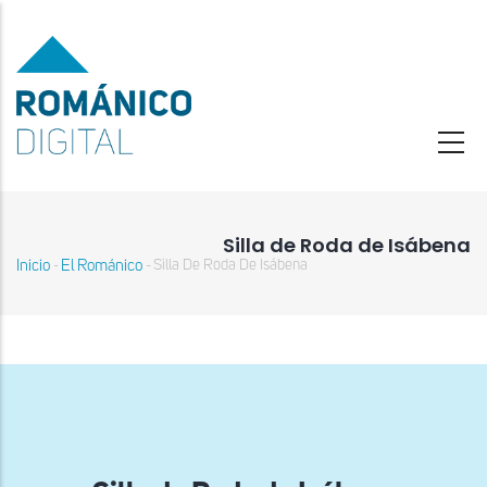
Pasar
al
contenido
principal
Silla de Roda de Isábena
Inicio
El Románico
Silla De Roda De Isábena
-
-
Sobrescribir
enlaces
de
ayuda
a
la
navegación