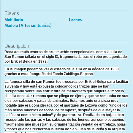
Claves
Mobiliario
Leones
Madera (Artes suntuarias)
Descripción
Roda acumuló tesoros de arte mueble excepcionales, como la silla de
San Ramón tallada en el siglo IX, fragmentada tras el robo protagonizado
por Erik el Belga en 1979.
En la imagen podemos ver el estado de la silla en la década de 1930
gracias a esta fotografía del Fondo Zubillaga-Espasa
La famosa silla de san Ramón fue troceada por Erik el Belga para facilitar
su venta y hoy está expuesta colocando los trozos que se han
recuperado sobre una estructura de metacrilato que sugiere el modelo
de silla consular romana que se pliega en tijera y que se remataba en sus
ejes por cabezas y patas de animales. Estamos ante una pieza muy
notable que era considerada por el marqués de Lozoya como “uno de los
más bellos muebles de todos los tiempos”, después de que Mayer la
calificara como “obra única” y de gran rareza. Realizada en boj, se han
recuperado las garras y las cabezas de los leones, así como pequeños
fragmentos que muestran su ornamentación vegetal de entrelazo, hojas
y flores que nos recuerdan la Biblia de San Juan de la Peña y la arqueta