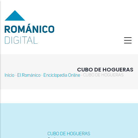
Pasar
al
contenido
principal
CUBO DE HOGUERAS
Inicio
El Románico
Enciclopedia Online
CUBO DE HOGUERAS
-
-
-
Sobrescribir
enlaces
de
ayuda
a
la
navegación
CUBO DE HOGUERAS