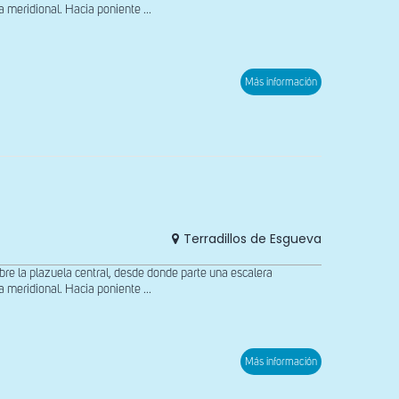
meridional. Hacia poniente ...
sobre
Más información
Vista
del
interior
hacia
la
cabecera
Terradillos de Esgueva
 la plazuela central, desde donde parte una escalera
meridional. Hacia poniente ...
sobre
Más información
Capiteles
del
lado