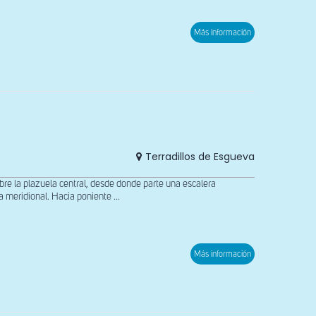
sobre
Más información
Estela
funeraria
Terradillos de Esgueva
 la plazuela central, desde donde parte una escalera
meridional. Hacia poniente ...
sobre
Más información
Pila
bautismal