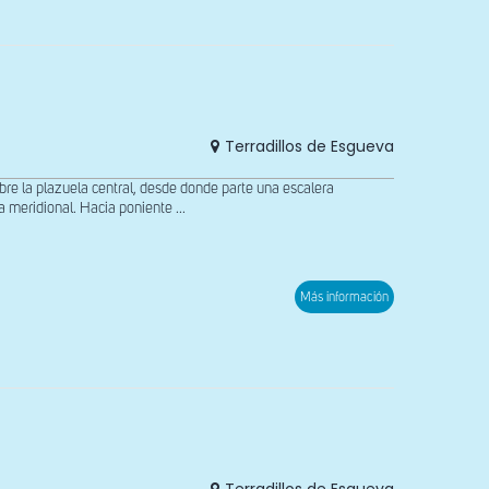
derecho
de
la
portada
Terradillos de Esgueva
 la plazuela central, desde donde parte una escalera
meridional. Hacia poniente ...
sobre
Más información
Portada