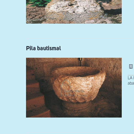
Pila bautismal
LA 
aba