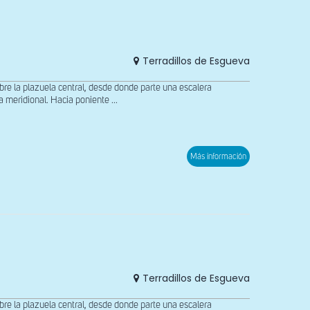
Terradillos de Esgueva
 la plazuela central, desde donde parte una escalera
meridional. Hacia poniente ...
sobre
Más información
Capitel
del
arco
triunfal
Terradillos de Esgueva
 la plazuela central, desde donde parte una escalera