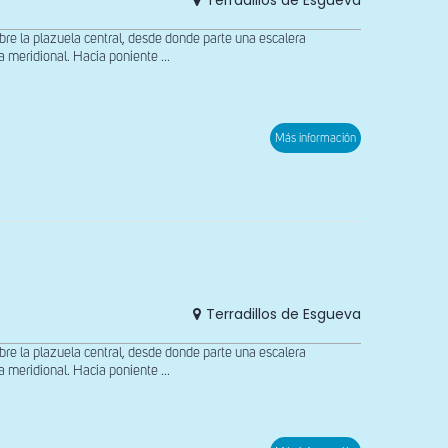
Terradillos de Esgueva
 la plazuela central, desde donde parte una escalera
meridional. Hacia poniente ...
sobre
Más información
Vista
exterior
de
la
cabecera
Terradillos de Esgueva
 la plazuela central, desde donde parte una escalera
meridional. Hacia poniente ...