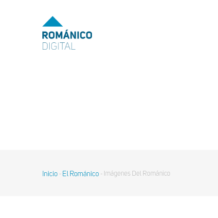
MENU
TOP
MAIN
NAVIGATION
Pasar
al
contenido
principal
Inicio
El Románico
Imágenes Del Románico
-
-
Sobrescribir
enlaces
de