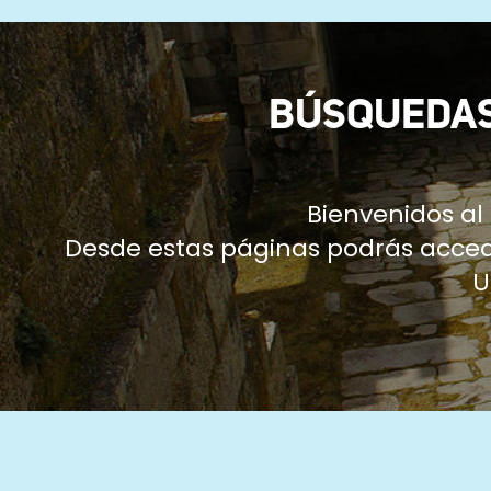
ayuda
a
la
BÚSQUEDAS
navegación
Bienvenidos a
Desde estas páginas podrás accede
U