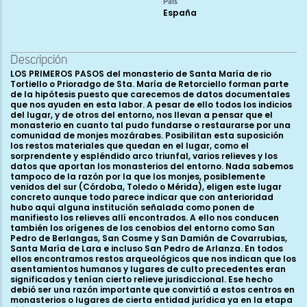
País
España
Descripción
LOS PRIMEROS PASOS del monasterio de Santa María de rio Tortiello o Prioradgo de Sta. María de Retorciello forman parte de la hipótesis puesto que carecemos de datos documentales que nos ayuden en esta labor. A pesar de ello todos los indicios del lugar, y de otros del entorno, nos llevan a pensar que el monasterio en cuanto tal pudo fundarse o restaurarse por una comunidad de monjes mozárabes. Posibilitan esta suposición los restos materiales que quedan en el lugar, como el sorprendente y espléndido arco triunfal, varios relieves y los datos que aportan los monasterios del entorno. Nada sabemos tampoco de la razón por la que los monjes, posiblemente venidos del sur (Córdoba, Toledo o Mérida), eligen este lugar concreto aunque todo parece indicar que con anterioridad hubo aquí alguna institución señalada como ponen de manifiesto los relieves allí encontrados. A ello nos conducen también los orígenes de los cenobios del entorno como San Pedro de Berlangas, San Cosme y San Damián de Covarrubias, Santa María de Lara e incluso San Pedro de Arlanza. En todos ellos encontramos restos arqueológicos que nos indican que los asentamientos humanos y lugares de culto precedentes eran significados y tenían cierto relieve jurisdiccional. Ese hecho debió ser una razón importante que convirtió a estos centros en monasterios o lugares de cierta entidad jurídica ya en la etapa visigoda, lo que lleva ahora a restablecerlos como monasterios y centros de reorganización de los nuevos territorios conquistados, tarea en la que desempeñarán un destacado papel. Todos ellos en su origen viven bajo alguna de las reglas hispanas o forman parte de las iglesias o monasterios de propio o familiares. En todos estos cenobios se percibe una recuperación de las viejas instituciones a partir de finales del siglo IX aunque cuajarán definitivamente con obras notables en la siguiente centuria. Todos los datos nos llevan a pensar que muchas de estas empresas corrieron a cargo de monjes mozárabes aunque también existió una corriente local vinculada al eremitismo en algunas zonas del valle del Arlanza que acabaron dando lugar a comunidades monásticas, inicialmente bajo la regla hispánica y más tarde ya dentro de la benedictina, siguiendo la interpretación de San Benito de Aniano y la universalizada por los monjes cluniacenses. Nos parece que la mayor parte de los monasterios de las cuencas del Arlanza y Arlanzón fueron en sus orígenes monasterios familiares vinculados bien a la familia condal o a alguno de los magnates. Todo parece indicar que la época de mayor florecimiento y desarrollo del cenobio de Santa María de Retortillo debió darse a lo largo del siglo X. A ello nos conduce la excepcional obra del arco triunfal, el arranque de la torre y el canecillo que ha llegado hasta nosotros. Las formas del arco, el enmarque del alfiz, las proporciones y la calidad del único modillón que ha llegado hasta nosotros nos indican que los autores dominan con tino el arte de construir y que seguramente conocen las técnicas y gustos de la Córdoba de la primera mitad del siglo X. El desarrollo del monasterio y señorío monástico debió ir de la mano del apoyo condal o de alguno de los magnates castellanos del momento como sucedió con otros monasterios de los valles del Arlanzón y Arlanza. No tenemos constancia en este caso de la existencia del taller de escritura o de otro tipo, lo que hizo universalmente famoso al cercano de San Pedro de Berlangas y al calígrafo Florencio, tan vinculado a la familia condal de Fernán González. En todo caso las primeras décadas del siglo XI suponen un cambio considerable por la inflexión en las relaciones con el mundo islámico, los cambios políticos que ello traerá y sobre todo la mejoría económica que dará lugar a cambios importantes en numerosas fábricas monásticas y lugares de culto. Paralelamente se empiezan a producir otro de tipo de reformas que vienen de la mano de la dinastía navarra del primer rey castellano Fernando I que afectarán de lleno a los monasterios y a los usos litúrgicos aunque las reformas tendrán un largo proceso en el tiempo. Junto a la tarea de lucha contra los reinos de taifas, empresa muy sustanciosa e importante en lo económico, el monarca lleva a cabo la reforma de las instituciones monásticas, la mayoría vinculadas a magnates y al propio monarca, introduciendo la observancia benedictina y la concentración del poder en unos pocos monasterios como San Pedro de Arlanza, San Sebastián de Silos y en menor medida San Pedro de Cardeña, sin olvidar el Infantado de Covarrubias que no deja de crecer y significarse desde su fundación en el año 978. Pocos datos, salvo relaciones con el entorno, conocemos del monasterio familiar de Santa María de Retortillo desde su restauración y desarrollo a lo largo del siglo X. Conocemos que el obispo Sebastián, con sede en Muñó firma un documento junto con Fernán González, en 929, en el que se ceden bienes a varios monasterios situados en las cuencas bajas del Arlanza y Arlanzón que muy bien pudieran ser los de Berlangas y Santa María de Retortillo. El abad silense, Luciano Serrano, nos informa que hacia el año 950 en la zona del Arlanza hay numerosos monasterios familiares citando al de Retortillo entre ellos, como también al de Valeránica No pocos de los cenobios anteriores, algunos de significación e importancia como el de Santa María de Lara o el de Santa María de Retortillo, acabarán formando parte, con todas sus pertenencias, de otros de nuevo cuño o que se ven ampliamente favorecidos por el poder como San Pedro de Arlanza primero y más tarde San Sebastián de Silos. Por ello la primera referencia documental que tenemos respecto al cenobio que nos interesa ahora la encontramos en el Cartulario de Arlanza. Por él sabemos que el día 1 de julio de 1048 el rey Fernando I y su mujer Sancha hacen entrega al cenobio de Sanctorum Petri et Pauli et Sancti Martini episcopi, quorum ecclesie noscitur esse super ripam fluminis Aslance... In primis offerimus locum Sancte Marie semper Virginis, quod est situm super ripam rivulo Tortiello, sub territorio Palentie comitis, predictum monasterium ad integro concedimus et populandi licentiam damus... En ese documento no sólo se entrega a Arlanza el monasterio, posiblemente la iglesia y dependencias, sino que también se integra en él el coto que queda claramente definido y además se hace una minuciosa descripción del resto de propiedades, monasterios, iglesias y demás derechos pertenencientes al monasterio de Retortillo que pasan a formar parte del de Arlanza. Ese documento, aunque ya de mediados del siglo XI, nos permite reconstruir el dominio monástico de Santa María de Retortillo aunque no sepamos las fechas en que se van integrando en él cada una de las posesiones y quienes las entregan. Lo cierto es que quien dispone del mismo es el monarca por lo que hemos de suponer que él era el señor del mismo pues puede disponer de él sin que haga ninguna consideración. El primer dato que nos aporta el documento es que el coto se ubicaba en el territorio del conde de Palenzuela, la Palentie del texto, entre las poblaciones de Peral, Pinilla y Ranedo con las que define los límites refiriéndose a denominaciones del terreno. La delimitación en cuanto a términos y derechos es muy precisa por lo que entendemos que el monasterio fue hasta ese momento un punto de referencia y significación. Junto a la delimitación del coto monástico se aportan derechos de uso y libre circulación de las personas vinculadas al monasterio y también se definen los derechos de los habitantes de los municipios colindantes con el coto. Todo lo anterior nos está indicando la importancia del monasterio de Santa María de Retortillo en el lugar que se ubica el centro monástico y lo que es más reseñable, los derechos que tenía sobre los habitantes y las relaciones establecidas con ellos. Pero la información que nos aporta el cartulario de Arlanza llega más allá, por ella sabemos que el coto era de mayor superficie que la del primitivo monasterio de San Sebastián de Silos y que además tenía un conjunto de pertenencias fuera, bastante desperdigadas por el territorio del reino, anteriormente condado, cuando seguramente pasaron a formar parte del mismo. El conjunto de monasterios, iglesias, propiedades, sernas y otras pertenencias nos permiten conocer que era un importante señorío que, sin llegar a la importancia de Oña, Arlanza, Cardeña u otros similares, era importante y revela el grado de desarrollo a que ha llegado en el momento que se integra en Arlanza. La dispersión de muchas de las propiedades y derechos es algo común a los monasterios que se van conformando a partir de finales del siglo IX, hecho que cambiará a partir del XII cuando la administración del mismo imponga el proceso de concentración para lo que recurrirán a cambios y acuerdos con los monarcas, otros señores o los propios concejos. Esta integración no supone la desaparación del señorío sino el cambio en la administración y la dependencia de un señor superior, el abad de Arlanza, quien nombra un prior que administra los bienes del monasterio en nombre y bajo la autoridad de quien le nombra. No conocemos cuál era la situación anterior y cómo se administraba este importante patrimonio pero el hecho de que sean los monarcas quienes hacen entrega del mismo y todas sus amplias pertenencias a Arlanza, nos permite afirmar que fue un monasterio vinculado al señorío regio por lo que posiblemente desde su fundación estuvo directamente unido a la familia condal. Para confirmar lo anterior debemos acudir a lo que dice el documento en la parte primera que se expresa así: Hec est cartula donationis vel firmitatis quam facimus ego Fredinandus, gratia Dei princeps, una cum cónyuge mea Santia regina, de propriis monasteriis vel hereditatibus seu terminis quos possidemus sicuti possiderunt genitoris nostri et avi...En este caso, como sucedió con muchos de los monasterios mozárabes vinculados a la regla hispánica, muchos sin independencia