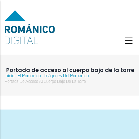
Pasar
al
contenido
principal
Portada de acceso al cuerpo bajo de la torre
Inicio
El Románico
Imágenes Del Románico
-
-
-
Sobrescribir
Portada De Acceso Al Cuerpo Bajo De La Torre
enlaces
de
ayuda
a
la
navegación