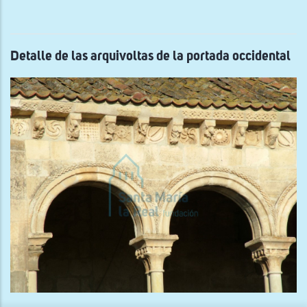
de
la
arqu
de
la
por
Detalle de las arquivoltas de la portada occidental
occi
x