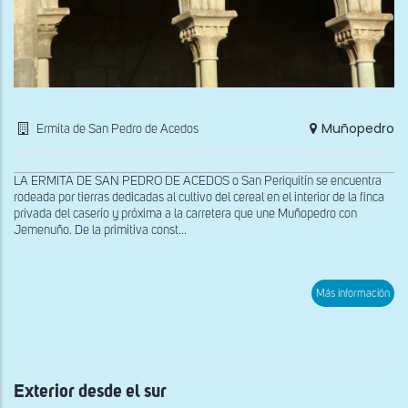
Muñopedro
Ermita de San Pedro de Acedos
LA ERMITA DE SAN PEDRO DE ACEDOS o San Periquitín se encuentra
rodeada por tierras dedicadas al cultivo del cereal en el interior de la finca
privada del caserío y próxima a la carretera que une Muñopedro con
Jemenuño. De la primitiva const...
sob
Más información
Exte
des
el
sur
Exterior desde el sur