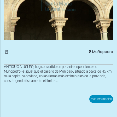
Muñopedro
ANTIGUO NÚCLEO, hoy convertido en pedanía dependiente de
Muñopedro -al igual que el caserío de Moñibas-, situado a cerca de 45 km
de la capital segoviana, en las tierras más occidentales de la provincia,
constituyendo físicamente el límite ...
sob
Más información
Pan
del
des