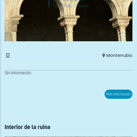
Monterrubio
Sin información
sob
Más información
Pan
Interior de la ruina