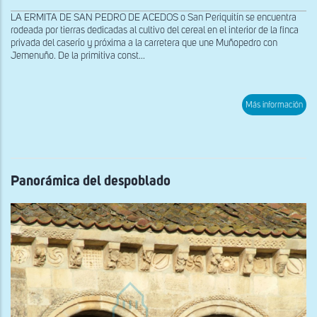
LA ERMITA DE SAN PEDRO DE ACEDOS o San Periquitín se encuentra
rodeada por tierras dedicadas al cultivo del cereal en el interior de la finca
privada del caserío y próxima a la carretera que une Muñopedro con
Jemenuño. De la primitiva const...
sob
Más información
Exte
des
el
sur
Panorámica del despoblado