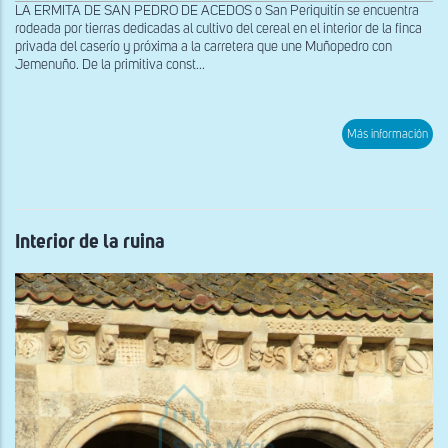
LA ERMITA DE SAN PEDRO DE ACEDOS o San Periquitín se encuentra
rodeada por tierras dedicadas al cultivo del cereal en el interior de la finca
privada del caserío y próxima a la carretera que une Muñopedro con
Jemenuño. De la primitiva const...
sob
Más información
Inte
de
la
ruin
Interior de la ruina