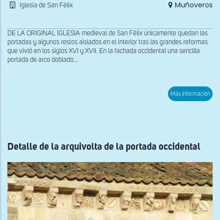
Muñoveros
Iglesia de San Félix
DE LA ORIGINAL IGLESIA medieval de San Félix únicamente quedan las
portadas y algunos restos aislados en el interior tras las grandes reformas
que vivió en los siglos XVI y XVII. En la fachada occidental una sencilla
portada de arco doblado...
sob
Más información
Por
occi
Detalle de la arquivolta de la portada occidental