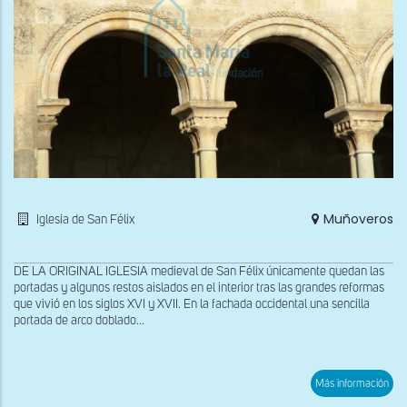
Muñoveros
Iglesia de San Félix
DE LA ORIGINAL IGLESIA medieval de San Félix únicamente quedan las
portadas y algunos restos aislados en el interior tras las grandes reformas
que vivió en los siglos XVI y XVII. En la fachada occidental una sencilla
portada de arco doblado...
sob
Más información
Deta