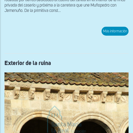
rodeada por tierras dedicadas al cultivo del cereal en el interior de la finca
privada del caserío y próxima a la carretera que une Muñopedro con
Jemenuño. De la primitiva const...
sob
Más información
Exte
des
el
sur
Exterior de la ruina