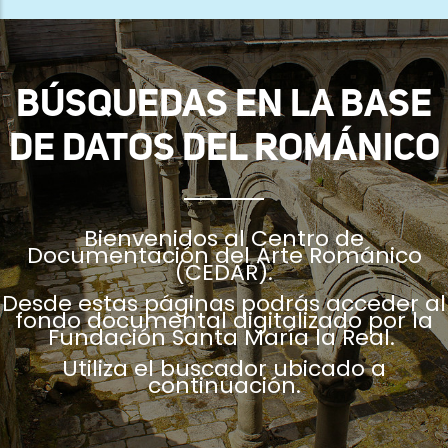
ayuda
a
la
BÚSQUEDAS EN LA BASE
navegación
DE DATOS DEL ROMÁNICO
Bienvenidos al Centro de
Documentación del Arte Románico
(CEDAR).
Desde estas páginas podrás acceder al
fondo documental digitalizado por la
Fundación Santa María la Real.
Utiliza el buscador ubicado a
continuación.