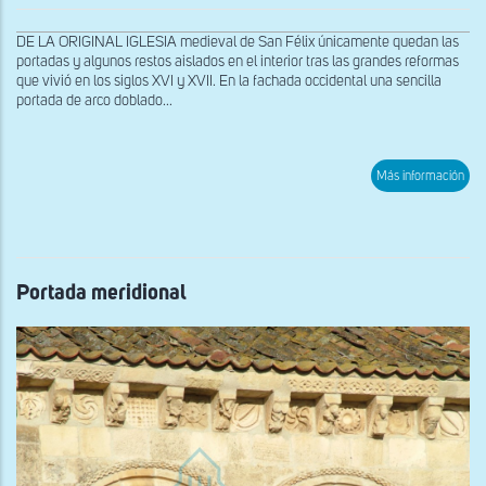
DE LA ORIGINAL IGLESIA medieval de San Félix únicamente quedan las
portadas y algunos restos aislados en el interior tras las grandes reformas
que vivió en los siglos XVI y XVII. En la fachada occidental una sencilla
portada de arco doblado...
sob
Más información
Tall
de
la
Vir
Portada meridional