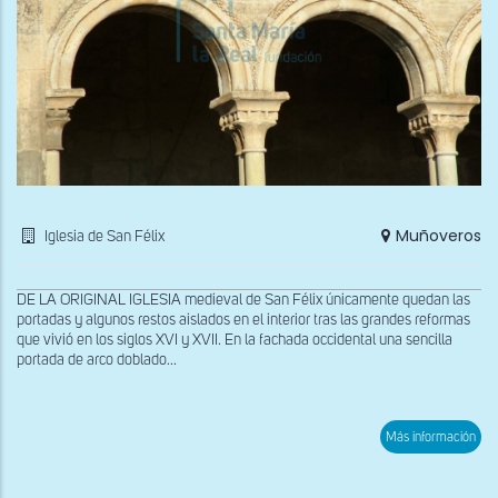
Muñoveros
Iglesia de San Félix
DE LA ORIGINAL IGLESIA medieval de San Félix únicamente quedan las
portadas y algunos restos aislados en el interior tras las grandes reformas
que vivió en los siglos XVI y XVII. En la fachada occidental una sencilla
portada de arco doblado...
sob
Más información
Por
mer