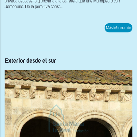
privada del caserío y próxima a la carretera que une Muñopedro con
Jemenuño. De la primitiva const...
sob
Más información
Inte
de
la
ruin
Exterior desde el sur