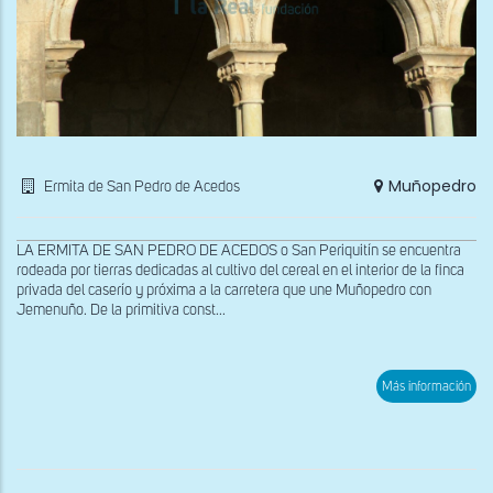
Muñopedro
Ermita de San Pedro de Acedos
LA ERMITA DE SAN PEDRO DE ACEDOS o San Periquitín se encuentra
rodeada por tierras dedicadas al cultivo del cereal en el interior de la finca
privada del caserío y próxima a la carretera que une Muñopedro con
Jemenuño. De la primitiva const...
sob
Más información
Inte
de
la
ruin