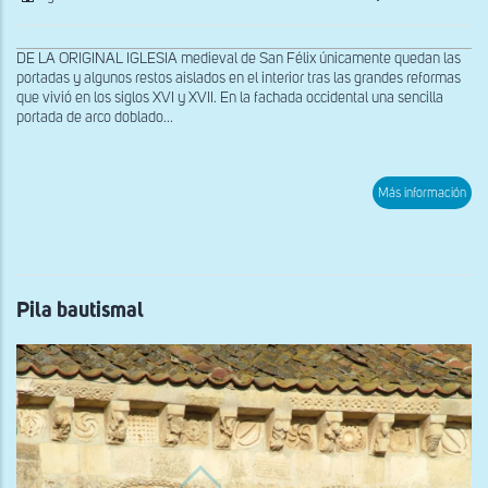
DE LA ORIGINAL IGLESIA medieval de San Félix únicamente quedan las
portadas y algunos restos aislados en el interior tras las grandes reformas
que vivió en los siglos XVI y XVII. En la fachada occidental una sencilla
portada de arco doblado...
sob
Más información
Deta
de
la
por
mer
Pila bautismal