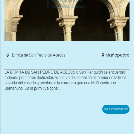
Muñopedro
Ermita de San Pedro de Acedos
LA ERMITA DE SAN PEDRO DE ACEDOS o San Periquitín se encuentra
rodeada por tierras dedicadas al cultivo del cereal en el interior de la finca
privada del caserío y próxima a la carretera que une Muñopedro con
Jemenuño. De la primitiva const...
sob
Más información
Inte
de
la
ruin