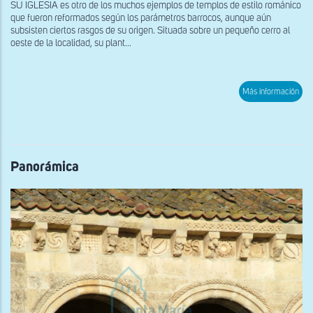
SU IGLESIA es otro de los muchos ejemplos de templos de estilo románico
que fueron reformados según los parámetros barrocos, aunque aún
subsisten ciertos rasgos de su origen. Situada sobre un pequeño cerro al
oeste de la localidad, su plant...
sob
Más información
Fac
de
la
igle
Panorámica