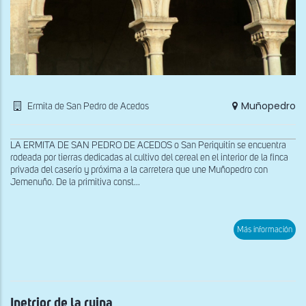
Muñopedro
Ermita de San Pedro de Acedos
LA ERMITA DE SAN PEDRO DE ACEDOS o San Periquitín se encuentra
rodeada por tierras dedicadas al cultivo del cereal en el interior de la finca
privada del caserío y próxima a la carretera que une Muñopedro con
Jemenuño. De la primitiva const...
sob
Más información
Exte
de
la
ruin
Inetrior de la ruina