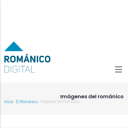
Pasar
al
contenido
principal
Imágenes del románico
Inicio
El Románico
Imágenes Del Románico
-
-
Sobrescribir
enlaces
de