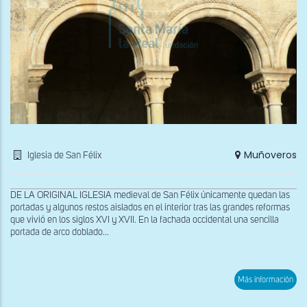
Muñoveros
Iglesia de San Félix
DE LA ORIGINAL IGLESIA medieval de San Félix únicamente quedan las
portadas y algunos restos aislados en el interior tras las grandes reformas
que vivió en los siglos XVI y XVII. En la fachada occidental una sencilla
portada de arco doblado...
sob
Más información
Pila
bau