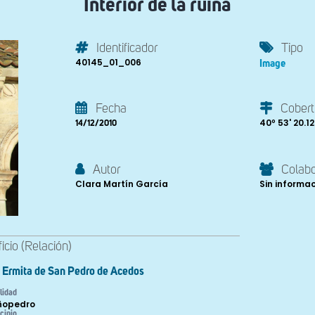
Interior de la ruina
Identificador
Tipo
40145_01_006
Image
Fecha
Cobert
40º 53' 20.12"
14/12/2010
Autor
Colab
Clara Martín García
Sin informa
ficio (Relación)
Ermita de San Pedro de Acedos
lidad
ñopedro
cipio