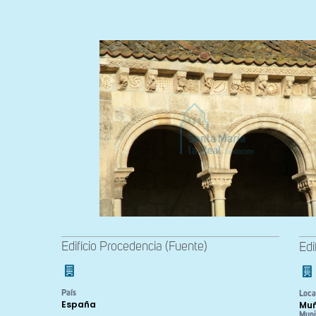
Edificio Procedencia (Fuente)
Edi
País
Loca
España
Mu
Muni