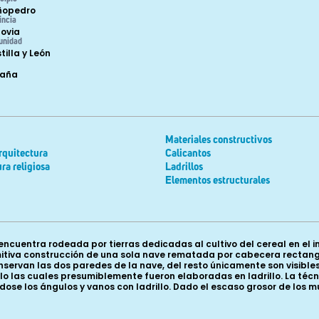
ñopedro
incia
ovia
unidad
tilla y León
paña
Materiales constructivos
rquitectura
Calicantos
ra religiosa
Ladrillos
Elementos estructurales
cuentra rodeada por tierras dedicadas al cultivo del cereal en el int
tiva construcción de una sola nave rematada por cabecera rectangu
conservan las dos paredes de la nave, del resto únicamente son visib
plo las cuales presumiblemente fueron elaboradas en ladrillo. La té
se los ángulos y vanos con ladrillo. Dado el escaso grosor de los mu