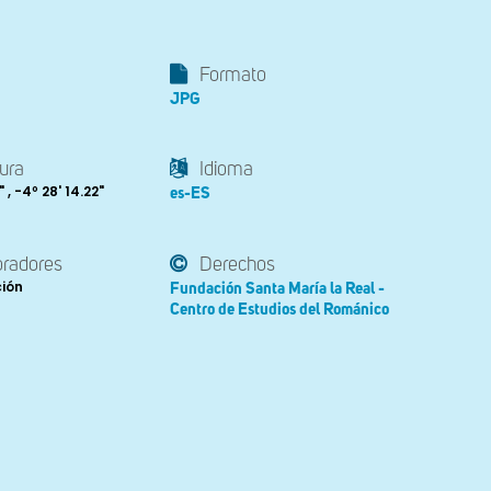
Formato
JPG
ura
Idioma
 , -4º 28' 14.22"
es-ES
oradores
Derechos
ción
Fundación Santa María la Real -
Centro de Estudios del Románico