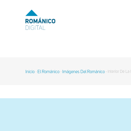
Pasar
al
MENU
TOP
contenido
principal
MAIN
NAVIGATION
Inicio
El Románico
Imágenes Del Románico
Interior De La
-
-
-
Sobrescribir
enlaces
de
ayuda
a
la
navegación