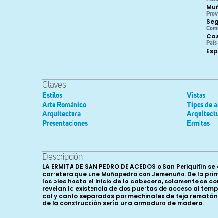
Mu
Prov
Seg
Com
Cas
País
Es
Claves
Estilos
Vistas
Arte Románico
Tipos de a
Arquitectura
Arquitectu
Presentaciones
Ermitas
Descripción
LA ERMITA DE SAN PEDRO DE ACEDOS o San Periquitín se en
carretera que une Muñopedro con Jemenuño. De la primi
los pies hasta el inicio de la cabecera, solamente se 
revelan la existencia de dos puertas de acceso al tem
cal y canto separadas por mechinales de teja rematándo
de la construcción sería una armadura de madera.