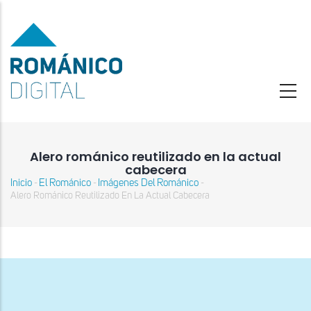
Pasar
al
contenido
principal
Alero románico reutilizado en la actual
cabecera
Inicio
El Románico
Imágenes Del Románico
-
-
-
Sobrescribir
Alero Románico Reutilizado En La Actual Cabecera
enlaces
de
ayuda
a
la