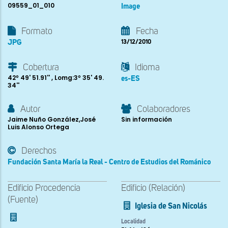
09559_01_010
Image
Formato
Fecha
JPG
13/12/2010
Cobertura
Idioma
42º 49' 51.91'' , Lomg:3º 35' 49.
es-ES
34''
Autor
Colaboradores
Jaime Nuño González,José
Sin información
Luis Alonso Ortega
Derechos
Fundación Santa María la Real - Centro de Estudios del Románico
Edificio Procedencia
Edificio (Relación)
(Fuente)
Iglesia de San Nicolás
Localidad