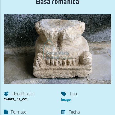
Basa románica
Identificador
Tipo
24869_01_001
Image
Formato
Fecha