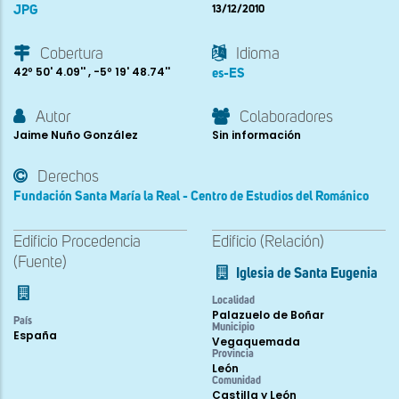
JPG
13/12/2010
Cobertura
Idioma
42º 50' 4.09'' , -5º 19' 48.74''
es-ES
Autor
Colaboradores
Jaime Nuño González
Sin información
Derechos
Fundación Santa María la Real - Centro de Estudios del Románico
Edificio Procedencia
Edificio (Relación)
(Fuente)
Iglesia de Santa Eugenia
Localidad
Palazuelo de Boñar
País
Municipio
España
Vegaquemada
Provincia
León
Comunidad
Castilla y León