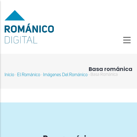
Pasar
al
contenido
principal
Basa románica
Inicio
El Románico
Imágenes Del Románico
Basa Románica
-
-
-
Sobrescribir
enlaces
de
ayuda
a
la
navegación