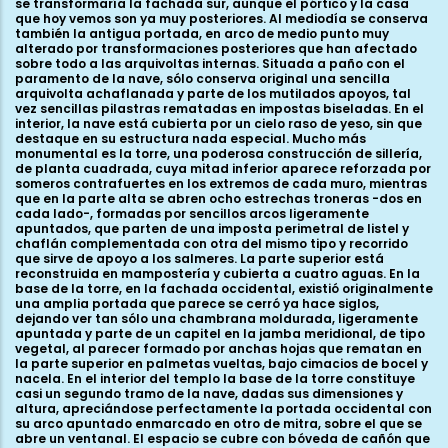
se transformaría la fachada sur, aunque el pórtico y la casa
que hoy vemos son ya muy posteriores. Al mediodía se conserva
también la antigua portada, en arco de medio punto muy
alterado por transformaciones posteriores que han afectado
sobre todo a las arquivoltas internas. Situada a paño con el
paramento de la nave, sólo conserva original una sencilla
arquivolta achaflanada y parte de los mutilados apoyos, tal
vez sencillas pilastras rematadas en impostas biseladas. En el
interior, la nave está cubierta por un cielo raso de yeso, sin que
destaque en su estructura nada especial. Mucho más
monumental es la torre, una poderosa construcción de sillería,
de planta cuadrada, cuya mitad inferior aparece reforzada por
someros contrafuertes en los extremos de cada muro, mientras
que en la parte alta se abren ocho estrechas troneras -dos en
cada lado-, formadas por sencillos arcos ligeramente
apuntados, que parten de una imposta perimetral de listel y
chaflán complementada con otra del mismo tipo y recorrido
que sirve de apoyo a los salmeres. La parte superior está
reconstruida en mampostería y cubierta a cuatro aguas. En la
base de la torre, en la fachada occidental, existió originalmente
una amplia portada que parece se cerró ya hace siglos,
dejando ver tan sólo una chambrana moldurada, ligeramente
apuntada y parte de un capitel en la jamba meridional, de tipo
vegetal, al parecer formado por anchas hojas que rematan en
la parte superior en palmetas vueltas, bajo cimacios de bocel y
nacela. En el interior del templo la base de la torre constituye
casi un segundo tramo de la nave, dadas sus dimensiones y
altura, apreciándose perfectamente la portada occidental con
su arco apuntado enmarcado en otro de mitra, sobre el que se
abre un ventanal. El espacio se cubre con bóveda de cañón que