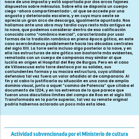
nace de una imposta y está soportada por dos arcos fajones
dispuestos sobre ménsulas. Sobre ella se disponía un cuerpo
ciego -ahora compartimentado-, al que se accede por una
angosta y deteriorada escalera, y en cuyo muro oeste se
aprecia un gran arco de descarga, igualmente apuntado. Nos
hallamos ante una obra muy tardía cuyo resto más antiguo es
la nave, que podemos considerar dentro de esa calificación
conocida como “románico inercial”, caracterizada por usar
formas de la tradición románica en plena época gótica, en este
caso acercándonos posiblemente hacia las décadas centrales
del siglo XIII. La torre sería incluso algo posterior a la nave, y en
ella las estructuras de aire gótico son bastante más evidentes,
rematada con un cuerpo de campanas muy similar al que
luciría en origen el Hospital del Rey de Burgos. Pero en el caso
de Villaescusa esta torre destaca por su solidez, sus
contundentes formas y su maciza estructura, cuya utilidad
defensiva tal vez fuera un valor añadido al de campanario. Al
fin y al cabo lo justificaría su situación en una zona de amplio
dominio visual, junto a aquel “camino de Palencia” que citaba el
documento de 1224, y en los extremos de lo que parece que
fueron unos discutidos límites del campo de Roa en el siglo XIII.
Transformada en la parte superior, tal vez su remate original
podría habernos aclarado un poco más esta idea.
Actividad subvencionada por el Ministerio de cultura