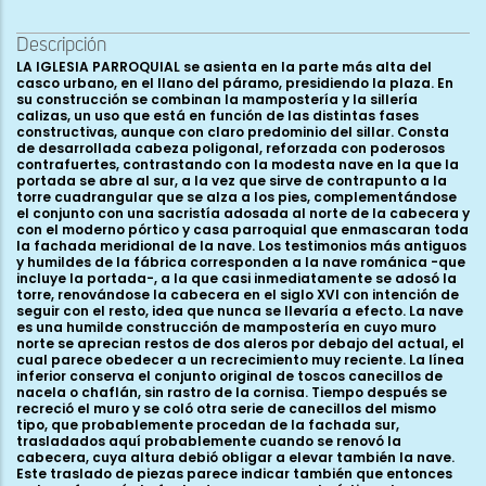
Descripción
LA IGLESIA PARROQUIAL se asienta en la parte más alta del
casco urbano, en el llano del páramo, presidiendo la plaza. En
su construcción se combinan la mampostería y la sillería
calizas, un uso que está en función de las distintas fases
constructivas, aunque con claro predominio del sillar. Consta
de desarrollada cabeza poligonal, reforzada con poderosos
contrafuertes, contrastando con la modesta nave en la que la
portada se abre al sur, a la vez que sirve de contrapunto a la
torre cuadrangular que se alza a los pies, complementándose
el conjunto con una sacristía adosada al norte de la cabecera y
con el moderno pórtico y casa parroquial que enmascaran toda
la fachada meridional de la nave. Los testimonios más antiguos
y humildes de la fábrica corresponden a la nave románica -que
incluye la portada-, a la que casi inmediatamente se adosó la
torre, renovándose la cabecera en el siglo XVI con intención de
seguir con el resto, idea que nunca se llevaría a efecto. La nave
es una humilde construcción de mampostería en cuyo muro
norte se aprecian restos de dos aleros por debajo del actual, el
cual parece obedecer a un recrecimiento muy reciente. La línea
inferior conserva el conjunto original de toscos canecillos de
nacela o chaflán, sin rastro de la cornisa. Tiempo después se
recreció el muro y se coló otra serie de canecillos del mismo
tipo, que probablemente procedan de la fachada sur,
trasladados aquí probablemente cuando se renovó la
cabecera, cuya altura debió obligar a elevar también la nave.
Este traslado de piezas parece indicar también que entonces