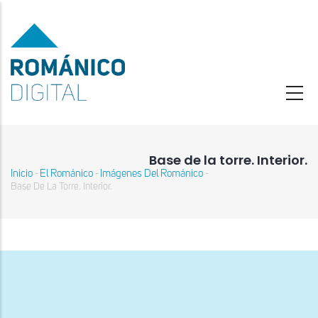
Pasar
al
contenido
principal
Base de la torre. Interior.
Inicio
El Románico
Imágenes Del Románico
-
-
-
Sobrescribir
Base De La Torre. Interior.
enlaces
de
ayuda
a
la
navegación