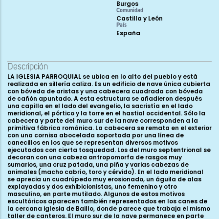
Burgos
Comunidad
Castilla y León
País
España
Descripción
LA IGLESIA PARROQUIAL se ubica en lo alto del pueblo y está
realizada en sillería caliza. Es un edificio de nave única cubierta
con bóveda de aristas y una cabecera cuadrada con bóveda
de cañón apuntado. A esta estructura se añadieron después
una capilla en el lado del evangelio, la sacristía en el lado
meridional, el pórtico y la torre en el hastial occidental. Sólo la
cabecera y parte del muro sur de la nave corresponden a la
primitiva fábrica románica. La cabecera se remata en el exterior
con una cornisa abocelada soportada por una línea de
canecillos en los que se representan diversos motivos
ejecutados con cierta tosquedad. Los del muro septentrional se
decoran con una cabeza antropomorfa de rasgos muy
sumarios, una cruz patada, una piña y varias cabezas de
animales (macho cabrío, toro y cérvido). En el lado meridional
se aprecia un cuadrúpedo muy erosionado, un águila de alas
explayadas y dos exhibicionistas, uno femenino y otro
masculino, en parte mutilado. Algunos de estos motivos
escultóricos aparecen también representados en los canes de
la cercana iglesia de Baillo, donde parece que trabaja el mismo
taller de canteros. El muro sur de la nave permanece en parte