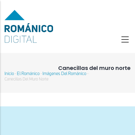
Pasar
al
contenido
principal
Canecillas del muro norte
Inicio
El Románico
Imágenes Del Románico
-
-
-
Sobrescribir
Canecillas Del Muro Norte
enlaces
de
ayuda
a
la
navegación