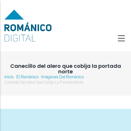
Pasar
al
contenido
principal
Canecillo del alero que cobija la portada
norte
Inicio
El Románico
Imágenes Del Románico
-
-
-
Sobrescribir
Canecillo Del Alero Que Cobija La Portada Norte
enlaces
de
ayuda
a
la