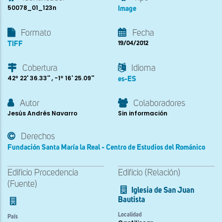
50078_01_123n
Image
Formato
Fecha
TIFF
19/04/2012
Cobertura
Idioma
42º 22' 36.33'' , -1º 16' 25.09''
es-ES
Autor
Colaboradores
Jesús Andrés Navarro
Sin información
Derechos
Fundación Santa María la Real - Centro de Estudios del Románico
Edificio Procedencia
Edificio (Relación)
(Fuente)
Iglesia de San Juan
Bautista
Localidad
País