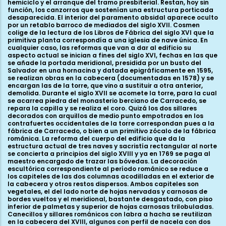
hemiciclo y el arranque del tramo presbiterial. Restan, hoy sin
función, los canzorros que sostenían una estructura porticada
desaparecida. El interior del paramento absidal aparece oculto
por un retablo barroco de mediados del siglo XVII. Cosmen
colige de la lectura de los Libros de Fábrica del siglo XVI que la
primitiva planta correspondía a una iglesia de nave única. En
cualquier caso, las reformas que van a dar al edificio su
aspecto actual se inician a fines del siglo XVI, fechas en las que
se añade la portada meridional, presidida por un busto del
Salvador en una hornacina y datada epigráficamente en 1595,
se realizan obras en la cabecera (documentadas en 1578) y se
encargan las de la torre, que vino a sustituir a otra anterior,
demolida. Durante el siglo XVII se acomete la torre, para la cual
se acarrea piedra del monasterio berciano de Carracedo, se
repara la capilla y se realiza el coro. Quizá los dos sillares
decorados con arquillos de medio punto empotrados en los
contrafuertes occidentales de la torre correspondan pues a la
fábrica de Carracedo, o bien a un primitivo zócalo de la fábrica
románica. La reforma del cuerpo del edificio que da la
estructura actual de tres naves y sacristía rectangular al norte
se concierta a principios del siglo XVIII y ya en 1769 se paga al
maestro encargado de trazar las bóvedas. La decoración
escultórica correspondiente al período románico se reduce a
los capiteles de las dos columnas acodilladas en el exterior de
la cabecera y otros restos dispersos. Ambos capiteles son
vegetales, el del lado norte de hojas nervadas y carnosas de
bordes vueltos y el meridional, bastante desgastado, con piso
inferior de palmetas y superior de hojas carnosas trilobuladas.
Canecillos y sillares románicos con labra a hacha se reutilizan
en la cabecera del XVIII, algunos con perfil de nacela con dos