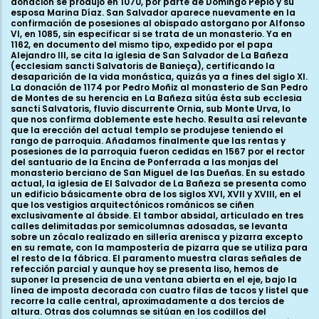
donación se produjo en 1070, por parte de Domingo Pepio y su
esposa Marina Díaz. San Salvador aparece nuevamente en la
confirmación de posesiones al obispado astorgano por Alfonso
VI, en 1085, sin especificar si se trata de un monasterio. Ya en
1162, en documento del mismo tipo, expedido por el papa
Alejandro III, se cita la iglesia de San Salvador de La Bañeza
(ecclesiam sancti Salvatoris de Banieça), certificando la
desaparición de la vida monástica, quizás ya a fines del siglo XI.
La donación de 1174 por Pedro Moñiz al monasterio de San Pedro
de Montes de su herencia en La Bañeza sitúa ésta sub ecclesia
sancti Salvatoris, fluvio discurrente Ornia, sub Monte Urva, lo
que nos confirma doblemente este hecho. Resulta así relevante
que la erección del actual templo se produjese teniendo el
rango de parroquia. Añadamos finalmente que las rentas y
posesiones de la parroquia fueron cedidas en 1567 por el rector
del santuario de la Encina de Ponferrada a las monjas del
monasterio berciano de San Miguel de las Dueñas. En su estado
actual, la iglesia de El Salvador de La Bañeza se presenta como
un edificio básicamente obra de los siglos XVI, XVII y XVIII, en el
que los vestigios arquitectónicos románicos se ciñen
exclusivamente al ábside. El tambor absidal, articulado en tres
calles delimitadas por semicolumnas adosadas, se levanta
sobre un zócalo realizado en sillería arenisca y pizarra excepto
en su remate, con la mampostería de pizarra que se utiliza para
el resto de la fábrica. El paramento muestra claras señales de
refección parcial y aunque hoy se presenta liso, hemos de
suponer la presencia de una ventana abierta en el eje, bajo la
línea de imposta decorada con cuatro filas de tacos y listel que
recorre la calle central, aproximadamente a dos tercios de
altura. Otras dos columnas se sitúan en los codillos del