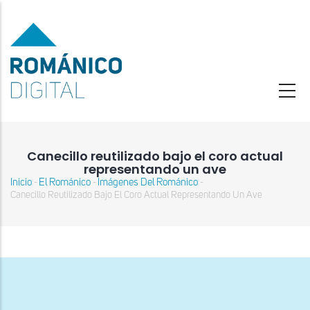
Pasar
al
contenido
principal
Canecillo reutilizado bajo el coro actual
representando un ave
Inicio
El Románico
Imágenes Del Románico
-
-
-
Sobrescribir
Canecillo Reutilizado Bajo El Coro Actual Representando Un Ave
enlaces
de
ayuda
a
la