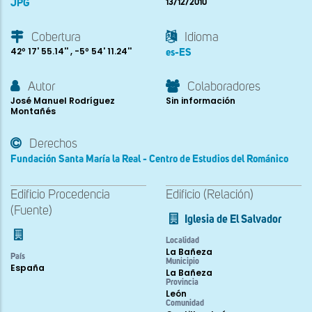
JPG
13/12/2010
Cobertura
Idioma
42º 17' 55.14'' , -5º 54' 11.24''
es-ES
Autor
Colaboradores
José Manuel Rodríguez
Sin información
Montañés
Derechos
Fundación Santa María la Real - Centro de Estudios del Románico
Edificio Procedencia
Edificio (Relación)
(Fuente)
Iglesia de El Salvador
Localidad
La Bañeza
País
Municipio
España
La Bañeza
Provincia
León
Comunidad