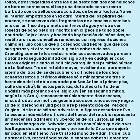
rollos, otros vegetales entre los que destacan dos con helechos
de bordes carnosos vueltos y uno decorado con un rostro
barbado con cabellos acaracolados, de buena factura. Ya en
el interior, empotrados en la cara interna de los pilares del
crucero, se conservan dos fragmentos de cimacios o cornisas,
uno con un friso de palmetas entre vástagos y el otro con
rosetas de ocho pétalos inscritas en clípeos de tallo doble
anudado. Bajo el coro, y haciendo hoy función de ménsulas, se
reutilizaron dos canecillos románicos con representaciones
animales, uno con un ave picoteando una liebre, que ase con
sus garras y el otro con una rugiente cabeza de oso.
Cronológicamente los restos románicos conservados parecen
datar de la segunda mitad del siglo XII y en cualquier caso
fueron erigidos siendo el edificio parroquia del primitivo núcleo
de La Bañeza. Tras el retablo mayor, revistiendo el paramento
interno del ábside, se descubrieron a finales de los años
ochenta restos pictóricos visibles sólo mínimamente tras la
hornacina del retablo ocupada por San Antonio (primer piso,
calle derecha). En estas pinturas, datables a falta de un
análisis más profundo en el siglo XIV (en su segunda mitad,
según Luis Grau), reconocemos únicamente dos escenas,
encuadradas por motivos geométricos con tonos ocres y negro.
La de la derecha es una posible re p resentación del Pecado
Original, de la que sólo se advierte a la figura desnuda de Eva.
La escena más visible a través del hueco del retablo representa
un Descensus ad Infero s y Liberación de los Justos. En ella
vemos la imagen del Salvador, vestido con túnica que deja ver
las llagas de sus manos y pies y portando la Cruz que dejará
hincada en el infierno. Ase Cristo la mano de Adán, tras el cual
aparece Eva, rescatándolos de la enorme cabeza llameante