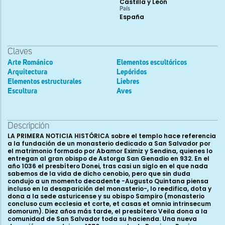
Castilla y León
País
España
Claves
Arte Románico
Elementos escultóricos
Arquitectura
Lepóridos
Elementos estructurales
Liebres
Escultura
Aves
Descripción
LA PRIMERA NOTICIA HISTÓRICA sobre el templo hace referencia
a la fundación de un monasterio dedicado a San Salvador por
el matrimonio formado por Abamor Eximiz y Sendina, quienes lo
entregan al gran obispo de Astorga San Genadio en 932. En el
año 1036 el presbítero Donei, tras casi un siglo en el que nada
sabemos de la vida de dicho cenobio, pero que sin duda
condujo a un momento decadente -Augusto Quintana piensa
incluso en la desaparición del monasterio-, lo reedifica, dota y
dona a la sede asturicense y su obispo Sampiro (monasterio
concluso cum ecclesia et corte, et casas et omnia intrinsecum
domorum). Diez años más tarde, el presbítero Veila dona a la
comunidad de San Salvador toda su hacienda. Una nueva