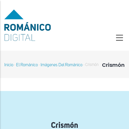
Pasar
al
contenido
principal
Crismón
Inicio
El Románico
Imágenes Del Románico
Crismón
-
-
-
Sobrescribir
enlaces
de
ayuda
a
la
navegación
Crismón