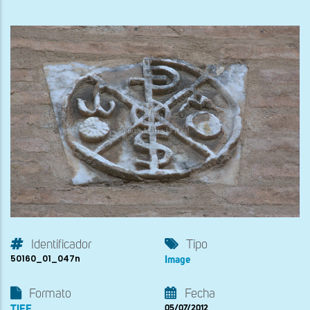
Identificador
Tipo
50160_01_047n
Image
Formato
Fecha
TIFF
05/07/2012