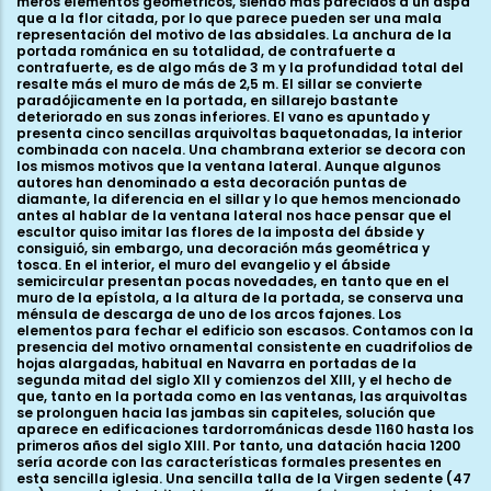
meros elementos geométricos, siendo más parecidos a un aspa
que a la flor citada, por lo que parece pueden ser una mala
representación del motivo de las absidales. La anchura de la
portada románica en su totalidad, de contrafuerte a
contrafuerte, es de algo más de 3 m y la profundidad total del
resalte más el muro de más de 2,5 m. El sillar se convierte
paradójicamente en la portada, en sillarejo bastante
deteriorado en sus zonas inferiores. El vano es apuntado y
presenta cinco sencillas arquivoltas baquetonadas, la interior
combinada con nacela. Una chambrana exterior se decora con
los mismos motivos que la ventana lateral. Aunque algunos
autores han denominado a esta decoración puntas de
diamante, la diferencia en el sillar y lo que hemos mencionado
antes al hablar de la ventana lateral nos hace pensar que el
escultor quiso imitar las flores de la imposta del ábside y
consiguió, sin embargo, una decoración más geométrica y
tosca. En el interior, el muro del evangelio y el ábside
semicircular presentan pocas novedades, en tanto que en el
muro de la epístola, a la altura de la portada, se conserva una
ménsula de descarga de uno de los arcos fajones. Los
elementos para fechar el edificio son escasos. Contamos con la
presencia del motivo ornamental consistente en cuadrifolios de
hojas alargadas, habitual en Navarra en portadas de la
segunda mitad del siglo XII y comienzos del XIII, y el hecho de
que, tanto en la portada como en las ventanas, las arquivoltas
se prolonguen hacia las jambas sin capiteles, solución que
aparece en edificaciones tardorrománicas desde 1160 hasta los
primeros años del siglo XIII. Por tanto, una datación hacia 1200
sería acorde con las características formales presentes en
esta sencilla iglesia. Una sencilla talla de la Virgen sedente (47