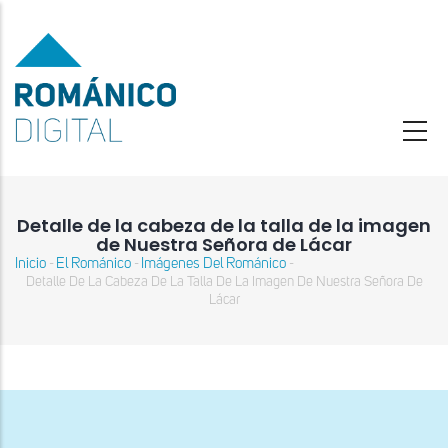
Pasar
al
contenido
principal
Detalle de la cabeza de la talla de la imagen
de Nuestra Señora de Lácar
Inicio
El Románico
Imágenes Del Románico
-
-
-
Sobrescribir
Detalle De La Cabeza De La Talla De La Imagen De Nuestra Señora De
enlaces
Lácar
de
ayuda
a
la