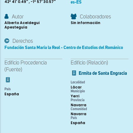
42º 41' 0.49'' , -1º 57' 30.57''
es-ES
Autor
Colaboradores
Alberto Aceldegui
Sin información
Apesteguía
Derechos
Fundación Santa María la Real - Centro de Estudios del Románico
Edificio Procedencia
Edificio (Relación)
(Fuente)
Ermita de Santa Engracia
Localidad
Lácar
País
Municipio
España
Yerri
Provincia
Navarra
Comunidad
Navarra
País
España