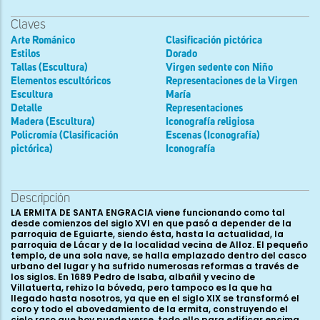
Claves
Arte Románico
Clasificación pictórica
Estilos
Dorado
Tallas (Escultura)
Virgen sedente con Niño
Elementos escultóricos
Representaciones de la Virgen
Escultura
María
Detalle
Representaciones
Madera (Escultura)
Iconografía religiosa
Policromía (Clasificación
Escenas (Iconografía)
pictórica)
Iconografía
Descripción
LA ERMITA DE SANTA ENGRACIA viene funcionando como tal
desde comienzos del siglo XVI en que pasó a depender de la
parroquia de Eguiarte, siendo ésta, hasta la actualidad, la
parroquia de Lácar y de la localidad vecina de Alloz. El pequeño
templo, de una sola nave, se halla emplazado dentro del casco
urbano del lugar y ha sufrido numerosas reformas a través de
los siglos. En 1689 Pedro de Isaba, albañil y vecino de
Villatuerta, rehizo la bóveda, pero tampoco es la que ha
llegado hasta nosotros, ya que en el siglo XIX se transformó el
coro y todo el abovedamiento de la ermita, construyendo el
cielo raso que hoy puede verse, todo ello para edificar encima