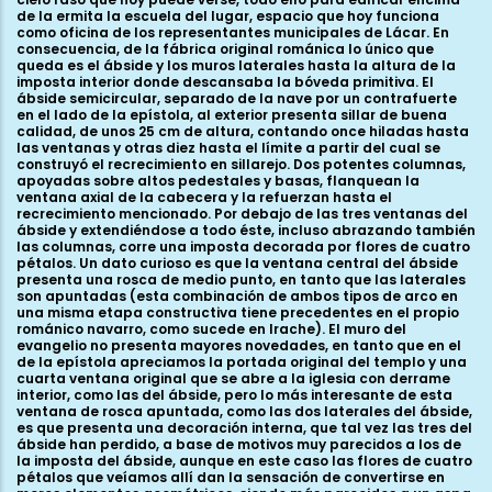
de la ermita la escuela del lugar, espacio que hoy funciona
como oficina de los representantes municipales de Lácar. En
consecuencia, de la fábrica original románica lo único que
queda es el ábside y los muros laterales hasta la altura de la
imposta interior donde descansaba la bóveda primitiva. El
ábside semicircular, separado de la nave por un contrafuerte
en el lado de la epístola, al exterior presenta sillar de buena
calidad, de unos 25 cm de altura, contando once hiladas hasta
las ventanas y otras diez hasta el límite a partir del cual se
construyó el recrecimiento en sillarejo. Dos potentes columnas,
apoyadas sobre altos pedestales y basas, flanquean la
ventana axial de la cabecera y la refuerzan hasta el
recrecimiento mencionado. Por debajo de las tres ventanas del
ábside y extendiéndose a todo éste, incluso abrazando también
las columnas, corre una imposta decorada por flores de cuatro
pétalos. Un dato curioso es que la ventana central del ábside
presenta una rosca de medio punto, en tanto que las laterales
son apuntadas (esta combinación de ambos tipos de arco en
una misma etapa constructiva tiene precedentes en el propio
románico navarro, como sucede en Irache). El muro del
evangelio no presenta mayores novedades, en tanto que en el
de la epístola apreciamos la portada original del templo y una
cuarta ventana original que se abre a la iglesia con derrame
interior, como las del ábside, pero lo más interesante de esta
ventana de rosca apuntada, como las dos laterales del ábside,
es que presenta una decoración interna, que tal vez las tres del
ábside han perdido, a base de motivos muy parecidos a los de
la imposta del ábside, aunque en este caso las flores de cuatro
pétalos que veíamos allí dan la sensación de convertirse en