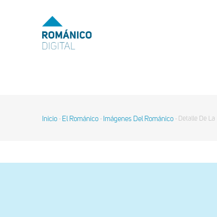
Pasar
al
MENU
TOP
contenido
principal
MAIN
NAVIGATION
Inicio
El Románico
Imágenes Del Románico
Detalle De La
-
-
-
Sobrescribir
enlaces
de
ayuda
a
la
navegación