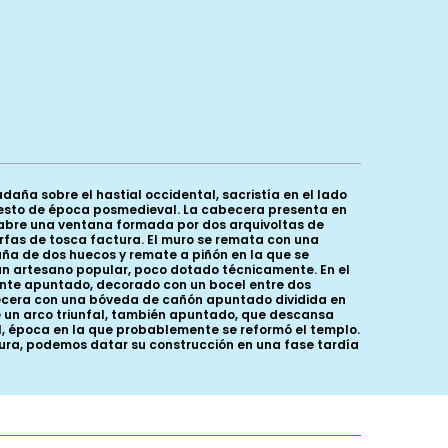
ña sobre el hastial occidental, sacristía en el lado
el resto de época posmedieval. La cabecera presenta en
e abre una ventana formada por dos arquivoltas de
fas de tosca factura. El muro se remata con una
aña de dos huecos y remate a piñón en la que se
un artesano popular, poco dotado técnicamente. En el
ente apuntado, decorado con un bocel entre dos
becera con una bóveda de cañón apuntado dividida en
un arco triunfal, también apuntado, que descansa
VI, época en la que probablemente se reformó el templo.
ltura, podemos datar su construcción en una fase tardía