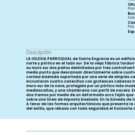
Oñ
Prov
Bur
Com
Cas
País
Es
Descripción
LA IGLESIA PARROQUIAL de Santa Engracia es un edifici
norte y pórtico en el lado sur. De la vieja fábrica tar
su muro sur dos paños delimitados por tres contrafuer
medio punto que descansan directamente sobre cuatro 
cornisa biselada soportada por una serie de simples ca
incrustaron cuatro canecillos con grotescas cabezas 
muro sur de la nave, protegida por un pórtico más mod
mediascañas, y una chambrana con perfil de nacela. En
dos tramos por medio de un deformado arco fajón que
sobre una línea de imposta biselada. En la bóveda de l
A tenor de las formas arquitectónicas que presenta la 
del estilo, que rebasa con toda seguridad el horizonte 