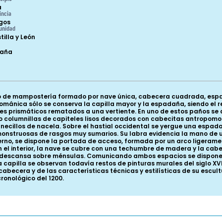
a
incia
gos
unidad
tilla y León
paña
o de mampostería formado por nave única, cabecera cuadrada, espada
dorrománica sólo se conserva la capilla mayor y la espadaña, siendo 
tes prismáticos rematados a una vertiente. En uno de estos paños s
columnillas de capiteles lisos decorados con cabecitas antropomor
necillos de nacela. Sobre el hastial occidental se yergue una espad
monstruosas de rasgos muy sumarios. Su labra evidencia la mano de 
erno, se dispone la portada de acceso, formada por un arco ligeram
 el interior, la nave se cubre con una techumbre de madera y la ca
 descansa sobre ménsulas. Comunicando ambos espacios se dispone 
a capilla se observan todavía restos de pinturas murales del siglo X
cabecera y de las características técnicas y estilísticas de su escu
cronológico del 1200.