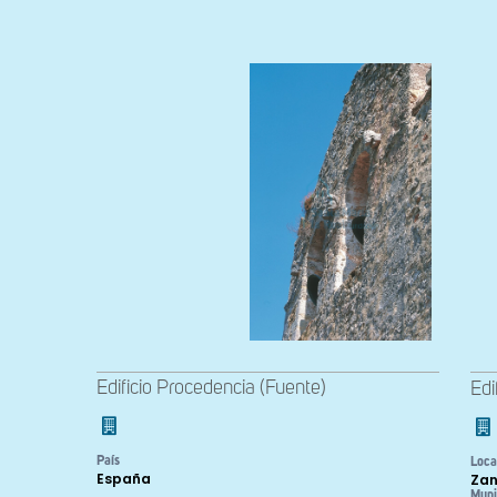
Edificio Procedencia (Fuente)
Edi
País
Loca
España
Za
Muni