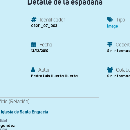
Detalle de la espadaña
Identificador
Tipo
09211_07_003
Image
Fecha
Cobert
Sin informa
13/12/2010
Autor
Colab
Pedro Luis Huerta Huerta
Sin informa
ficio (Relación)
Iglesia de Santa Engracia
lidad
ngandez
cipio