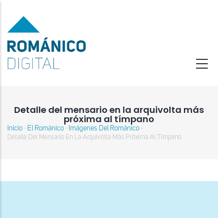
Pasar
al
contenido
principal
Detalle del mensario en la arquivolta más
próxima al tímpano
Inicio
El Románico
Imágenes Del Románico
-
-
-
Sobrescribir
Detalle Del Mensario En La Arquivolta Más Próxima Al Tímpano
enlaces
de
ayuda
a
la