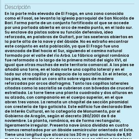
Descripción
En la parte más elevada de El Frago, en una zona conocida como el Fosal, se levanta la iglesia parroquial de San Nicolás de Bari. Forma parte de un conjunto fortificado al que se accede por una portada abierta en arco de medio punto, en el lado sur. Su enclave da pistas sobre su función defensiva, idea reforzada, en palabras de Guitart, por las saeteras abiertas en la parte alta de la nave y del ábside. No es extraño encontrar este conjunto en esta población, ya que El Frago fue una avanzada de Biel hacia el Sur, siguiendo el camino natural formado por el valle del río Arba. La fábrica original románica fue reformada a lo largo de la primera mitad del siglo XVI, al igual que otras muchas de este territorio comarcal. A los pies se añadió una torre, en el lado norte una capilla lateral y en el lado sur otra capilla y el espacio de la sacristía. En el interior, a los pies, se realizó un coro alto sobre vigas de madera reforzadas por arcos diafragma. Tanto las capillas laterales citadas como la sacristía se cubrieron con bóvedas de crucería estrellada. La torre tiene una planta cuadrada y dos alturas en su alzado, con campanario en el cuerpo superior, en el que abren tres vanos. La remata un chapitel de sección piramidal con crestería de tipo goticista. Este edificio fue declarado Bien de Interés Cultural, en la categoría de Monumento, por el Gobierno de Aragón, según el decreto 280/2001 de 6 de noviembre. La planta, románica, es de forma rectangular, ligeramente irregular. Presenta nave única dividida en cuatro tramos rematados por un ábside semicircular orientado al Este. Tiene una longitud que alcanza los 30 m y una anchura de 6,90 m en la nave. Dispone de dos accesos que se sitúan a los pies y en el segundo tramo del muro sur. Bajo la cabecera existe una cripta con las mismas dimensiones que ésta, gracias a la cual se niveló el terreno previamente a la construcción de la iglesia superior, optimizando de esta manera el espacio disponible. La planta de la cripta se desarrolla en dos tramos, uno rectangular y otro semicircular. Se accede a ella mediante unas escaleras por una puerta central. En el interior del templo parroquial domina la severidad arquitectónica, a lo que contribuye la escueta iluminación del conjunto a través tan sólo de tres ventanas: una centrada en el ábside, tras el retablo, otra a los pies, sobre el coro alto, ligeramente descentrada hacia el Sur, y la última en el primer tramo del lado sur. El hecho de que tanto la puerta como la ventana del hastial estén descentradas permite aventurar la preexistencia de la torre aneja, que sólo tiene como elemento a señalar una puerta sencilla de medio punto, cegada en su cara meridional. En el espacio de la cripta se abre otro vano, tan sólo observable desde el exterior, ya que al interior queda oculto por el retablo barroco del Santo Cristo. El conjunto está realizado con buena piedra sillar aunque tan sólo se aprecia en los muros exteriores, ya que el interior está completamente enlucido y pintado. En la cripta ocurre lo mismo, salvo por el zócalo que recorre el perímetro bajo de sus muros. Se registran numerosas marcas de cantero en los sillares exteriores. Debido a la cripta, el presbiterio y el cilindro absidal se encuentran elevados a un nivel superior con respecto a la nave. Los sistemas de cubrición usados son la bóveda de cañón apuntado sobre arcos fajones para los tres tramos de la nave y el presbiterio, y la bóveda de horno apuntada para el ábside. Esta última se refuerza con dos nervios con baquetón, que confluyen en el arco de embocadura y apean en columnas ocultas tras el retablo mayor. El diseño de la cabecera constituye, por tanto, una simplificación de las grandes cabeceras nervadas tardorrománicas tan habituales en las Cinco Villas (Ejea, Luna, El Bayo, etc.). La cripta, a su vez, también está cubierta por bóveda de cañón para el tramo rectangular y de cuarto de esfera para el ábside, naciendo ambas desde el zócalo que rodea su perímetro. Los elementos sustentantes usados en la iglesia son columnas adosadas a los muros, rematadas en capiteles decorados a base de hojas. La cabecera, de sección semicircular, está dividida en tres lienzos por las columnas que sostienen a los nervios que refuerzan la bóveda de horno usada en la cubrición. Los nervios confluyen en lo alto de la bóveda en una clave con la cabeza de un animal esculpida, de ojos saltones y gran hocico, tan sólo identificable con algún ser fantástico. Según Almería, los capiteles de las columnas del ábside que quedan ocultas tras el retablo tienen decoración escultórica; el septentrional con temática vegetal y, el meridional figurado, mostrando dos aves con los cuellos entrelazados y picoteándose las patas (tema habitual en Cinco Villas derivado de un modelo pamplonés y legerense que halló eco en Sos). El arco fajón que realiza la transición entre el tramo de bóveda de cuarto de esfera y el de cañón del presbiterio es ligeramente más ancho que el resto y apea en dobles columnas adosadas, con capiteles decorados a base de motivos vegetales del románico tardío: hojas grandes unidas por combados y con volutas en sus ángulos. A la altura de los cimacios, una imposta moldurada con baquetón horizontal bajo recorre todo el perímetro interior del edificio. Al exterior las columnas interiores, tanto de la cabecera como de la nave, tienen su proyección en contrafuertes notablemente anchos que recorren en altura todo el alzado. En el entronque del cilindro absidal con el presbiterio se disponen sendas columnas de capiteles lisos, adosadas a los contrafuertes que refuerzan esta zona. El perímetro exterior de la cabecera está recorrido por una imposta de moldura doble a la altura de la base de la ventana central del ábside, que se detiene en los tramos de la nave del muro norte pero que continúa por toda la superficie del muro sur, enmarcando incluso la portada oeste. La interrupción de la moldura en la fachada septentrional coincide con un corte de obra manifiesto en la falta de trabazón de las hiladas. La ventana del ábside tiene una configuración exterior en aspillera, con las aristas achaflanadas y con el dintel de una pieza en la que se ha vaciado el arco de medio punto. La proyección hacia el interior queda oculta tras el retablo central, al igual que la del pequeño vano de la cripta, en este caso adintelado en la actualidad, si bien quedan vestigios para pensar que en origen también remataba en medio punto. Carece de cornisa y modillones, porque los muros se ven elevados varias hiladas por encima del remate de los contrafuertes, probablemente con intencionalidad militar. Los arcos fajones apean sobre columnas adosadas al muro con capiteles lisos o pobremente decorados (a base de motivos vegetales muy esquematizados como hojas grandes lisas rematadas en volutas y bolas, o crecientes volteados), de canon poco esbelto. Al exterior, en el primer tramo del muro sur, sobre la imposta que recorre esta parte del perímetro del edificio, abre un vano de medio punto con abocinamiento interior y exterior. La composición de la ventana es igual a ambos lados, aunque al interior se encuentra parcialmente oculta tras los arcos que sostienen el coro alto de los pies. Sobre el vano se dispone una arquivolta lisa que apea en columnillas de fuste cilíndrico, con capiteles lisos y basas con dos toros y una escocia. La portada de los pies, en la parte meridional del muro hastial, tiene una anchura de 2,95 m, con una luz de 1,08 m en su vano. Se compone de dos arquivoltas de medio punto colocadas en gradación, lisa la exterior y con baquetón simple la interior. Cobijan un tímpano semicircular, sostenido por ménsulas de triple bocel, que está decorado por un crismón sostenido por dos ángeles. El crismón es circular, trinitario, de seis brazos, con enmarque en aro y con las letras griegas alfa y omega permutadas, la segunda de ellas en forma de flor de lis. La S del brazo inferior aparece invertida. Los ángeles que lo sostienen visten túnicas y aparecen en genuflexión, adaptando así sus figuras y alas al espacio semicircular. La arquivolta interior apoya en columnas de fuste cilíndrico, rematadas en capiteles decorados a base de esquemáticas palmas de múltiples nervios y piñas o frutos en sus ángulos, mientras que la exterior lo hace en jambas rectas. En uno de los sillares de la jamba norte existe una inscripción que no ha sido transcrita íntegramente. Una chambrana con doble bocel enmarca el conjunto. La portada sur, en resalte con respecto al muro para disponer de profundidad suficiente, se configura por cinco arquivoltas y chambrana decorada con flores de cuatro pétalos, sobre la que se dispone un pequeño alero sustentado por diez canecillos lisos. Las arquivoltas apean en ocho columnas cilíndricas, cuatro a cada lado, con capiteles historiados, y dos montantes rectos. Por encima de los capiteles se dispone una imposta que ha perdido la mayor parte de su decoración a base de un módulo repetido de hojas y frutos. La anchura total de esta portada, ligeramente acortada en su lado este por el volumen de la capilla lateral añadida en el siglo xvi, es de 5,50 m, con una luz de 1,62 m en su vano. Las arquivoltas, desde el exterior hacia el interior, presentan diversos motivos esculpidos. La exterior, más ancha que las demás, es totalmente lisa. La siguiente hacia el interior presenta un toro con dos escocias a cada lado. La tercera incluye un toro ligeramente mayor que el anterior, con cinta en zigzag que recorre toda su parte interna. La siguiente arquivolta es exactamente igual que la segunda comentada. Finalmente, la interna más cercana al tímpano es la que confiere a esta portada su mayor valía, por el interés iconográfico del calendario esculpido en ella. Sobre el sentido de lectura de este calendario parece que los expertos no se ponen de acuerdo, lo que unido al deterioro de algunas de sus escenas no ayuda a clarificar este aspecto. Los últimos estudios parecen decantarse por una lectura de derecha a iz