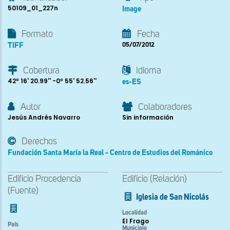
50109_01_227n
Image
Formato
Fecha
TIFF
05/07/2012
Cobertura
Idioma
42º 16' 20.99'' -0º 55' 52.56''
es-ES
Autor
Colaboradores
Jesús Andrés Navarro
Sin información
Derechos
Fundación Santa María la Real - Centro de Estudios del Románico
Edificio Procedencia
Edificio (Relación)
(Fuente)
Iglesia de San Nicolás
Localidad
El Frago
País
Municipio