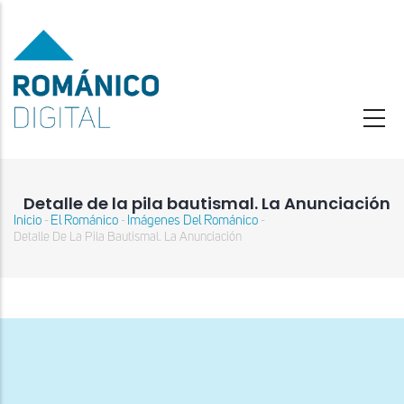
Pasar
al
contenido
principal
Detalle de la pila bautismal. La Anunciación
Inicio
El Románico
Imágenes Del Románico
-
-
-
Sobrescribir
Detalle De La Pila Bautismal. La Anunciación
enlaces
de
ayuda
a
la
navegación