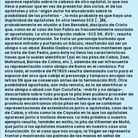
aparece repetido sobre la cabeza de otro apóstol, lo que nos
lleva a pensar que en vez de presentar dos ciclos, el de los
apóstoles y otro -algún autor ha elucubrado sobre la
posibilidad de los profetas - , lo más probable es que haya una
duplicidad de apóstoles. En otra leemos SCE [...]BE,
probablemente en alusión a San Bernabé, discípulo de Cristo
que, como en el caso de San Pablo es frecuentemente asociado
al apostolado. La otra inscripción visible -SCE SN...RVS-, resulta
de difícil interpretación. Se trata un personaje barbado que
aparece mitrado y portando un báculo, resultando así ser un
obispo o un abad. Basilio Osaba y otros autores mantienen que
se trata de San Pedro, pero éste no lleva las características
llaves que lo suelen identificar (así en las pilas de Cabia, Zael,
Mahamud, Barrios de Colina, etc.), además de ser infrecuente
su representación como obispo de Roma en el románico. Por
otro lado, el nombre de PETRUS resulta demasiado corto para el
espacio del arco que cobija el personaje y tampoco encajan las
letras SN que se conservan antes de la terminación RUS. Otra
posibilidad apuntada, aún más remota, es la de identificar a
este obispo o abad con San Cucufate, -mártir y no obispo-,
descartable sobre todo porque la pila bien pudiera proceder de
la desaparecida ermita de Nuestra Señora de la Peña. En la
provincia encontramos otras pilas en las que se combinan
representaciones de eclesiásticos junto a apóstoles, caso de la
de Cabia, y otras como la de Cayuela en la que los apóstoles
aparecen junto a motivos diversos. La más próxima a nuestro
ejemplo resulta, también en estilo, la pila de Villamiel de Muñó,
que junto a los apóstoles muestra como en nuestro caso una
Anunciación. En el caso que nos ocupa, la Virgen se representa
frontal y mostrando las palmas de las manos en señal de