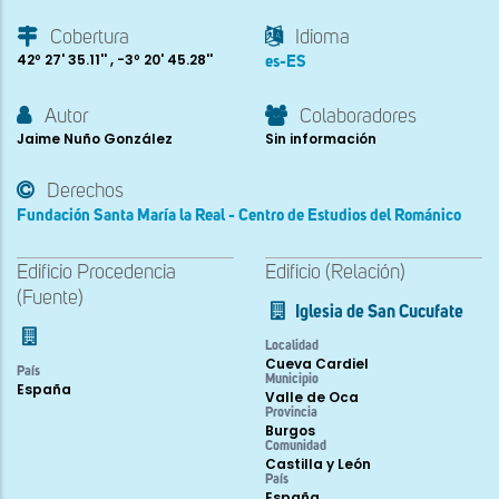
Cobertura
Idioma
42º 27' 35.11'' , -3º 20' 45.28''
es-ES
Autor
Colaboradores
Jaime Nuño González
Sin información
Derechos
Fundación Santa María la Real - Centro de Estudios del Románico
Edificio Procedencia
Edificio (Relación)
(Fuente)
Iglesia de San Cucufate
Localidad
Cueva Cardiel
País
Municipio
España
Valle de Oca
Provincia
Burgos
Comunidad
Castilla y León
País
España