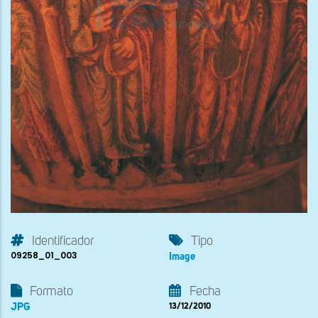
Identificador
Tipo
09258_01_003
Image
Formato
Fecha
JPG
13/12/2010