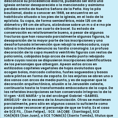
desconoce su procedencia exacta, pudiendo ser ésta una
iglesia anterior desaparecida o la mencionada y asimismo
perdida ermita de Nuestra Señora de la Peña. Hoy la pila
bautismal, dada a conocer en 1968, se encuentra en un
habitáculo situado a los pies de la iglesia, en el lado de la
epístola. Su copa, de forma semiesférica, mide 125 cm de
diámetro y 89 cm de altura, alzándose sobre un m o d e rno pie
cilíndrico de basa con cuarto de bocel. Su estado de
conservación es relativamente bueno, a pesar de algunas
fracturas que han rasurado parcialmente algunas figuras, la
desaparición de la mayor parte de las inscripciones y una
desafortunada intervención que rebajó la embocadura, cuya
labra a trinchante denuncia su tardía cronología. La profusa
decoración de la copa muestra veintitrés figuras con restos de
policromía, cobijadas bajo arcos de medio punto rebajado
sobre cuyas roscas se dispusieron inscripciones identificativas
de los personajes que albergan. Apean estos arcos en
estilizados capiteles vegetales de hojas avolutadas que
acogen bolas, marcado collarino, fustes sogueados y basas
sobre plintos en forma de zapata. En las enjutas se abren uno o
dos vanos con arcos de medio punto, y es de suponer que la
decoración arquitectónica, alusión a la Jerusalén celeste,
continuaría hasta la transformada embocadura de la copa. De
las referidas inscripciones se han conservado íntegras la de la
Vi rgen -AVE MARÍA- y la del arcángel Gabriel -GABRIEL
ANGELUS- de la escena de la Anunciación. Otras se mantienen
parcialmente, pero sólo en algunos casos lo suficiente como
para poder reconocer el personaje de que se trata. Es el caso
de SCE FIL... (San Felipe), : SCE : IACOBE : (Santiago), SCE
IOA(N)ES (San Juan), o SCE TOMA(S) (Santo Tomás), titulus que