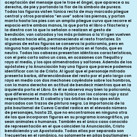
aceptación del mensaje que le trae el ángel, que aparece a su
derecha, de pie y portando la flor de lis símbolo de pureza.
Todas las figuras visten túnica recta de muy marcado pliegue
central y otros paralelos “en uve” sobre las piernas, y portan
manto hasta los pies con un amplio pliegue curvo que recorre el
espacio entre ambas manos, la que porta el libro o filacteria y
la diestra con la que lo señalan o realizan el gesto de
bendición; van calzados y los más próximos a la Vi rgen vuelven
la cabeza hacia ella, permaneciendo el resto frontales. En
algunas de estas figuras se conserva la policromía, pero en
ninguna han quedado restos de pintura en el fondo, que es
neutro. Todas las cabezas presentan idénticas características,
con el pelo corto salvo un caso, en ocasiones con flequillo y
raya al medio, y los ojos almendrados y saltones. Además de los
apóstoles y la Anunciación hay una figura que parece podemos
identificar con la de Cristo. Al igual que el personaje mitrado
presenta barba, diferenciándose del resto por el pelo largo con
raya en medio con dos mechones cayéndole sobre los hombros,
con la mano derecha en actitud de bendecir mientras que en la
izquierda porta el Libro. En él se observa muy bien la policromía,
que diferencia el manto de la túnica con los colores rojo y azul
respectivamente. El cabello y las órbitas de los ojos están
marcados con trazos de pintura negra. La importancia de la
pila bautismal de Cueva Cardiel radica en el elevado número
de personajes, hasta 23, que no encontramos en ninguna otra
de las que incorporan figuras en su programa iconográfico, ya
sean animales o humanas. También es el único caso conocido
de representación en el que coinciden la Anunciación, Cristo
bendiciendo y un Apostolado. Todas ellas por separado son
frecuentes en el románico, no solamente en pilas bautismales -